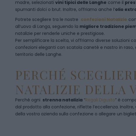
madre, selezionati
vini tipici delle Langhe
come il
pres
spumanti dolci o brut. Inoltre, offriamo anche l’
olio extr
Potrete scegliere tra le nostre
confezioni Natalizie
con
all’uovo di Langa, seguendo la
migliore tradizione pi
natalizie per renderle uniche e prestigiose.
Per semplificare la scelta, vi offriamo diverse soluzioni
confezioni eleganti con scatola canetè e nastro in raso
territorio delle Langhe.
PERCHÉ SCEGLIERE
NATALIZIE DELLA 
Perché ogni
strenna natalizia
“
Regali Digusto
”
è compos
dal prodotto alla confezione, riflette l’eccellenza. Inoltre
della vostra azienda sulla confezione o allegare un bigliet