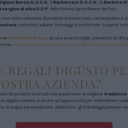
tigioso Barolo D.O.C.G
., il
Barbaresco D.O.C.G
., la
Barbera d’
a vergine di oliva D.O.P
. della Riviera Ligure Riviera dei Fiori.
 una vasta selezione di prodotti di pasticceria, come praline e ciocc
emontese
, cotechini, salumi, formaggi e confetture. Scoprite tutti
 come
confezioni di vino
, da una a sei bottiglie, panettoni di alta 
, come
Pensieri
,
Desideri
,
Collina
,
Roero
,
Langhe
,
Piemonte
,
Baulet
 REGALI DIGUSTO PE
VOSTRA AZIENDA?
ta da prodotti ricercati che preservano la migliore
tradizione
, un regalo natalizio è anche un’opportunità per trasmettere solidità
to di auguri personalizzato. Addirittura, gli imballaggi possono es