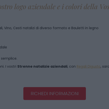
ostro logo aziendale e i colori della V
i, Vino, Cesti natalizi di diverso formato e Bauletti in legno
ndale
o semplice.
i. I vostri
Strenne natalizie aziendali
, con
Regali Digusto
, sar
RICHIEDI INFORMAZIONI