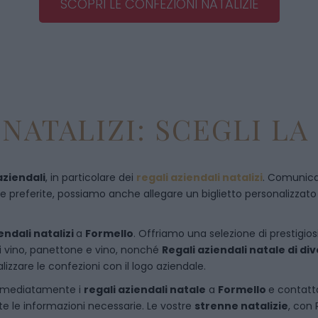
SCOPRI LE CONFEZIONI NATALIZIE
NATALIZI: SCEGLI LA
aziendali
, in particolare dei
regali aziendali natalizi
. Comunican
referite, possiamo anche allegare un biglietto personalizzato con
endali natalizi
a
Formello
. Offriamo una selezione di prestigiosi
di vino, panettone e vino, nonché
Regali aziendali natale di d
izzare le confezioni con il logo aziendale.
immediatamente i
regali aziendali natale
a
Formello
e
contatt
te le informazioni necessarie. Le vostre
strenne natalizie
, con