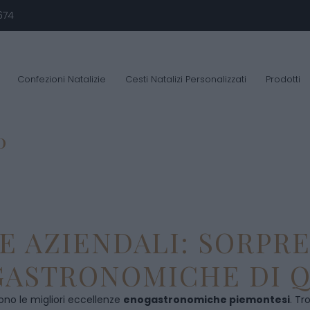
674
Confezioni Natalizie
Cesti Natalizi Personalizzati
Prodotti
O
E AZIENDALI: SORPR
ASTRONOMICHE DI Q
ono le migliori eccellenze
enogastronomiche piemontesi
. Tr