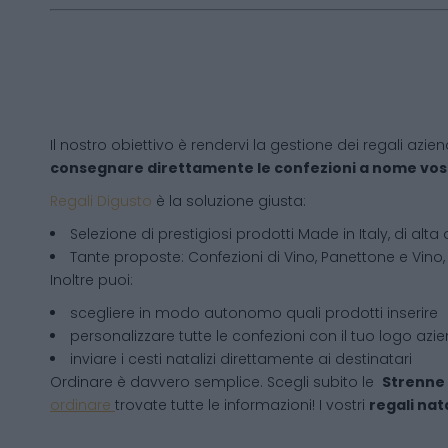
Il nostro obiettivo è rendervi la gestione dei regali azien
consegnare direttamente le confezioni a nome vos
Regali Digusto
è la soluzione giusta:
Selezione di prestigiosi prodotti Made in Italy, di alta 
Tante proposte: Confezioni di Vino, Panettone e Vino, 
Inoltre puoi:
scegliere in modo autonomo quali prodotti inserire
personalizzare tutte le confezioni con il tuo logo azi
inviare i cesti natalizi direttamente ai destinatari
Ordinare è davvero semplice. Scegli subito le
Strenne 
ordinare
trovate tutte le informazioni! I vostri
regali nata