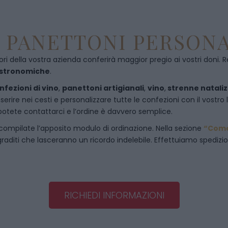
E PANETTONI PERSONA
ori della vostra azienda conferirà maggior pregio ai vostri doni. R
astronomiche
.
nfezioni di vino
,
panettoni artigianali
,
vino
,
strenne nataliz
rire nei cesti e personalizzare tutte le confezioni con il vostro 
potete contattarci e l’ordine è davvero semplice.
compilate l’apposito modulo di ordinazione. Nella sezione
“Come
raditi che lasceranno un ricordo indelebile. Effettuiamo spedizioni 
RICHIEDI INFORMAZIONI