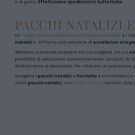
e di gusto.
Effettuiamo spedizioni in tutta Italia
.
PACCHI NATALIZI 
Un
regalo personalizzato con il logo aziendale
e i col
natalizi
e offriamo una selezione di
eccellenze enog
Abbiamo numerose proposte tra cui scegliere, tra cui
co
possibilità di selezionare autonomamente i prodotti da inse
direttamente ai destinatari. Per ottenere un preventivo, 
Scegliete i
pacchi natalizi
a
Formello
e
contattateci
o 
vostri
pacchi natalizi
, con
Regali Digusto
, saranno doni g