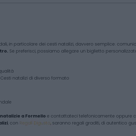
dali, in particolare dei cesti natalizi, davvero semplice: comunic
tro.
Se preferisci, possiamo allegare un biglietto personalizzato,
qualità
Cesti natalizi di diverso formato
endale
natalizie
a
Formello
e contattateci telefonicamente oppure c
lizi
, con
Regali Digusto
, saranno regali graditi, di autentico gu