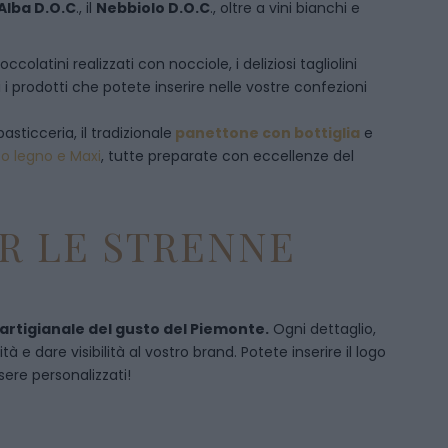
Alba D.O.C
., il
Nebbiolo D.O.C
., oltre a vini bianchi e
olatini realizzati con nocciole, i deliziosi tagliolini
 i prodotti che potete inserire nelle vostre confezioni
pasticceria, il tradizionale
panettone con bottiglia
e
to legno e Maxi
, tutte preparate con eccellenze del
R LE STRENNE
 artigianale del gusto del Piemonte.
Ogni dettaglio,
 e dare visibilità al vostro brand. Potete inserire il logo
sere personalizzati!