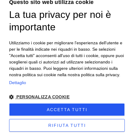
Questo sito web utilizza cookie
La tua privacy per noi è
ENGLISH
ITALIAN
importante
Utilizziamo i cookie per migliorare l'esperienza dell'utente e
per le finalità indicate nei riquadri in basso. Se selezioni
"Accetta tutti" acconsenti all'uso di tutti i cookie, oppure puoi
sceglierei quali ci autorizzi ad utilizzare selezionando i
riquadri in basso. Puoi leggere ulteriori informazioni sulla
nostra politica sui cookie nella nostra politica sulla privacy.
Dettaglio
PERSONALIZZA COOKIE
Copyright 2020© Regali Digusto è un marchio di Olio
ACCETTA TUTTI
Becchis di Becchis Danilo - Via Sommariva, 31/2/B -
10022 Carmagnola (TO) - PIVA 07980320019
RIFIUTA TUTTI
Creato da:
etinet.it