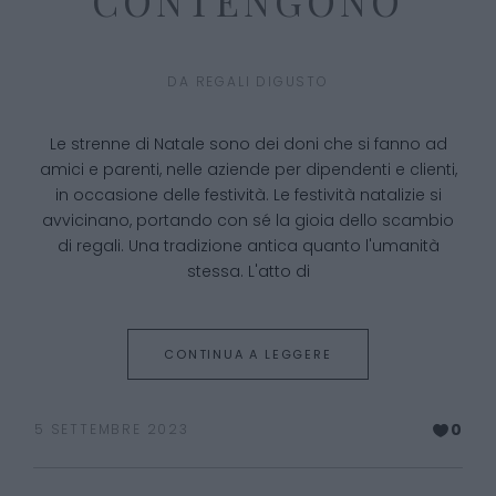
CONTENGONO
DA
REGALI DIGUSTO
Le strenne di Natale sono dei doni che si fanno ad
amici e parenti, nelle aziende per dipendenti e clienti,
in occasione delle festività. Le festività natalizie si
avvicinano, portando con sé la gioia dello scambio
di regali. Una tradizione antica quanto l'umanità
stessa. L'atto di
CONTINUA A LEGGERE
0
5 SETTEMBRE 2023