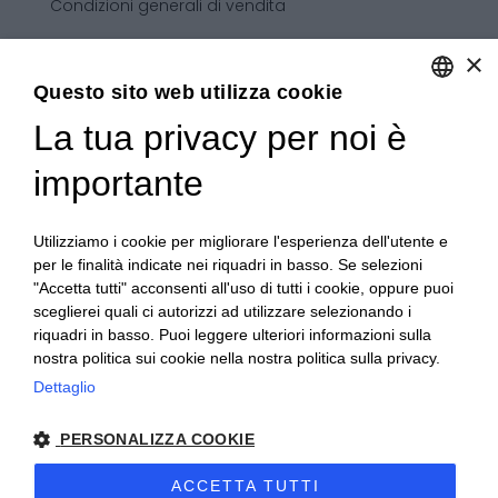
Condizioni generali di vendita
×
Questo sito web utilizza cookie
La tua privacy per noi è
ENGLISH
ITALIAN
importante
Utilizziamo i cookie per migliorare l'esperienza dell'utente e
per le finalità indicate nei riquadri in basso. Se selezioni
"Accetta tutti" acconsenti all'uso di tutti i cookie, oppure puoi
sceglierei quali ci autorizzi ad utilizzare selezionando i
riquadri in basso. Puoi leggere ulteriori informazioni sulla
nostra politica sui cookie nella nostra politica sulla privacy.
Dettaglio
Copyright 2020© Regali Digusto è un marchio di Olio
Becchis di Becchis Danilo - Via Sommariva, 31/2/B -
PERSONALIZZA COOKIE
10022 Carmagnola (TO) - PIVA 07980320019
Creato da:
etinet.it
ACCETTA TUTTI