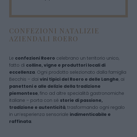
CONFEZIONI NATALIZIE
AZIENDALI ROERO
Le
confezioni Roero
celebrano un territorio unico,
fatto di
colline, vigne e produttori locali di
eccellenza
. Ogni prodotto selezionato dalla famiglia
Becchis – dai
vini tipici del Roero e delle Langhe
, ai
panettoni e alle delizie della tradizione
piemontese
, fino ad altre specialità gastronomiche
italiane – porta con sé
storie di passione,
tradizione e autenticità
, trasformando ogni regalo
in un’esperienza sensoriale
indimenticabile e
raffinata
.