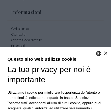
Informazioni
Chi siamo
Contatti
Confezioni Natale
Prodotti
×
Confezioni personalizzate
Condizioni generali di vendita
Questo sito web utilizza cookie
La tua privacy per noi è
ENGLISH
ITALIAN
importante
Utilizziamo i cookie per migliorare l'esperienza dell'utente e
per le finalità indicate nei riquadri in basso. Se selezioni
"Accetta tutti" acconsenti all'uso di tutti i cookie, oppure puoi
sceglierei quali ci autorizzi ad utilizzare selezionando i