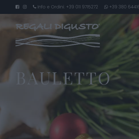
Info e Ordini:
+39 011 9715272
+39 380 6441
BAULETTO