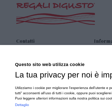
Contatti
Informa
Via Sommariva, 31/2/B
Chi siam
10022 Carmagnola(TO)
Contatti
Questo sito web utilizza cookie
+39 011 9715272
Confezion
La tua privacy per noi è im
+39 380 6441674
Prodotti
info@regalidigusto.it
Confezion
Privacy
Condizioni
Utilizziamo i cookie per migliorare l'esperienza dell'utente e pe
Sitemap
tutti" acconsenti all'uso di tutti i cookie, oppure puoi scegliere
Puoi leggere ulteriori informazioni sulla nostra politica sui cook
Dettaglio