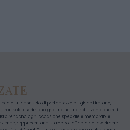
ZATE
esto è un connubio di prelibatezze artigianali italiane,
le, non solo esprimono gratitudine, ma rafforzano anche i
i Digusto rendono ogni occasione speciale e memorabile.
 le aziende, rappresentano un modo raffinato per esprimere
nica. Noi di Regali Digusto ci impegniamo a selezionare