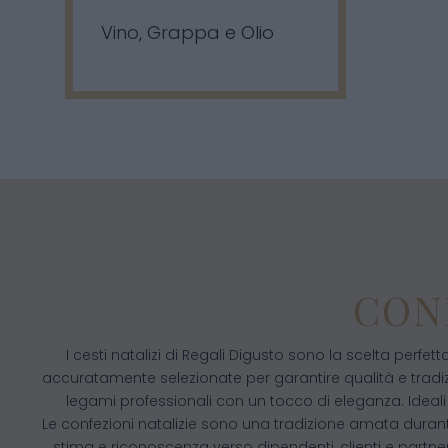
Vino, Grappa e Olio
CON
I cesti natalizi di Regali Digusto sono la scelta perfe
accuratamente selezionate per garantire qualità e tradiz
legami professionali con un tocco di eleganza. Ideali 
Le confezioni natalizie sono una tradizione amata durante
stima e riconoscenza verso dipendenti, clienti e partn