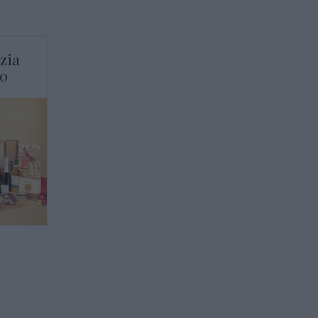
zia
50