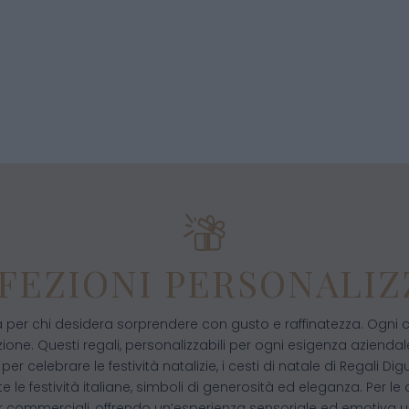
FEZIONI PERSONALIZ
tta per chi desidera sorprendere con gusto e raffinatezza. Ogni c
ione. Questi regali, personalizzabili per ogni esigenza azienda
per celebrare le festività natalizie, i cesti di natale di Regal
 le festività italiane, simboli di generosità ed eleganza. Per
er commerciali, offrendo un’esperienza sensoriale ed emotiva u