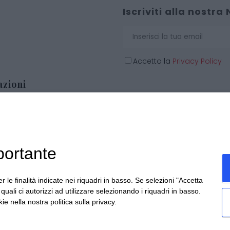
Iscriviti alla nostra
Accetto la
Privacy Policy
zioni
o
i Natale
portante
i personalizzate
 generali di vendita
r le finalità indicate nei riquadri in basso. Se selezioni "Accetta
i quali ci autorizzi ad utilizzare selezionando i riquadri in basso.
ie nella nostra politica sulla privacy.