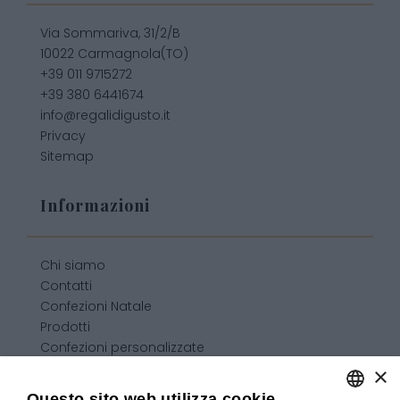
Via Sommariva, 31/2/B
10022 Carmagnola(TO)
+39 011 9715272
+39 380 6441674
info@regalidigusto.it
Privacy
Sitemap
Informazioni
Chi siamo
Contatti
Confezioni Natale
Prodotti
Confezioni personalizzate
Condizioni generali di vendita
×
Questo sito web utilizza cookie