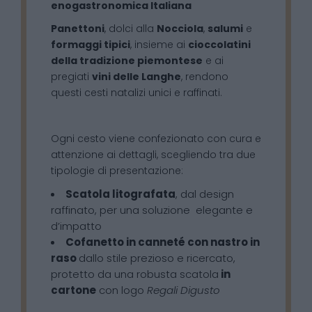
enogastronomica Italiana
Panettoni
, dolci alla
Nocciola
,
salumi
e
formaggi tipici
, insieme ai
cioccolatini
della tradizione piemontese
e ai
pregiati
vini delle Langhe
, rendono
questi cesti natalizi unici e raffinati.
Ogni cesto viene confezionato con cura e
attenzione ai dettagli, scegliendo tra due
tipologie di presentazione:
Scatola litografata
, dal design
raffinato, per una soluzione elegante e
d’impatto
Cofanetto in canneté con nastro in
raso
dallo stile prezioso e ricercato,
protetto da una robusta scatola
in
cartone
con logo
Regali Digusto