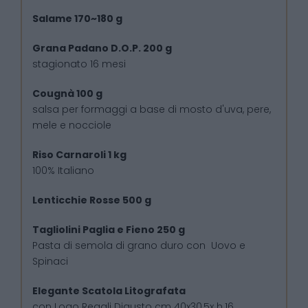
Salame 170~180 g
Grana Padano D.O.P. 200 g
stagionato 16 mesi
Cougnà 100 g
salsa per formaggi a base di mosto d'uva, pere,
mele e nocciole
Riso Carnaroli 1 kg
100% Italiano
Lenticchie Rosse 500 g
Tagliolini Paglia e Fieno 250 g
Pasta di semola di grano duro con Uovo e
Spinaci
Elegante Scatola Litografata
con Logo Regali Digusto cm 40x30,5x h.16