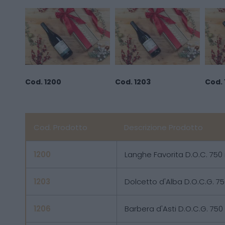
Cod. 1200
Cod. 1203
Cod. 
Cod. Prodotto
Descrizione Prodotto
1200
Langhe Favorita D.O.C. 750
1203
Dolcetto d'Alba D.O.C.G. 7
1206
Barbera d'Asti D.O.C.G. 750