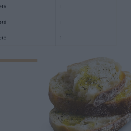
eté
1
eté
1
eté
1