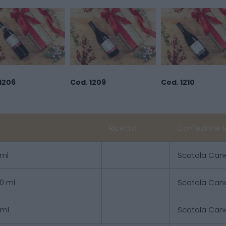
1206
Cod. 1209
Cod. 1210
Ricetta
Confezione 
 ml
Scatola Can
50 ml
Scatola Can
 ml
Scatola Can