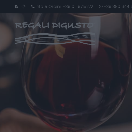
Info e Ordini:
+39 011 9715272
+39 380 6441