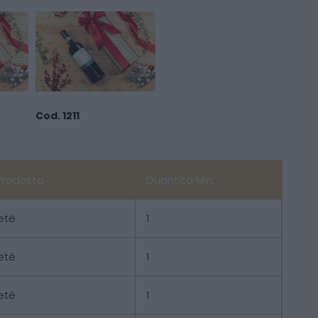
Cod. 1211
Prodotto
Quantità Min.
eté
1
eté
1
eté
1