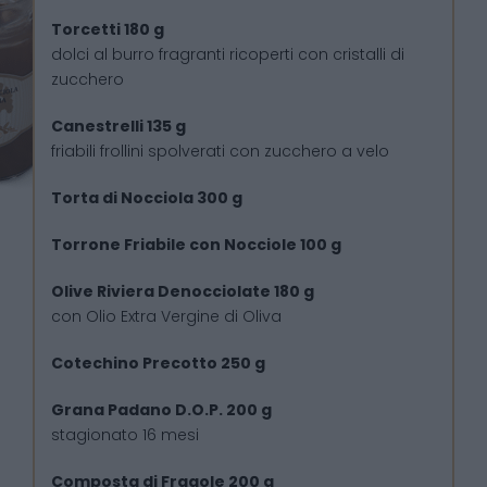
Torcetti 180 g
dolci al burro fragranti ricoperti con cristalli di
zucchero
Canestrelli 135 g
friabili frollini spolverati con zucchero a velo
Torta di Nocciola 300 g
Torrone Friabile con Nocciole 100 g
Olive Riviera Denocciolate 180 g
con Olio Extra Vergine di Oliva
Cotechino Precotto 250 g
Grana Padano D.O.P. 200 g
stagionato 16 mesi
Composta di Fragole 200 g