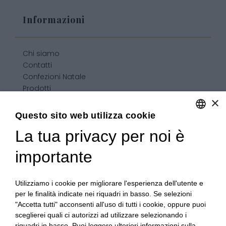
Informazioni
Chi siamo
Contatti
Confezioni Natale
Prodotti
×
Confezioni personalizzate
Condizioni generali di vendita
Questo sito web utilizza cookie
La tua privacy per noi è
ENGLISH
ITALIAN
importante
Utilizziamo i cookie per migliorare l'esperienza dell'utente e
per le finalità indicate nei riquadri in basso. Se selezioni
"Accetta tutti" acconsenti all'uso di tutti i cookie, oppure puoi
sceglierei quali ci autorizzi ad utilizzare selezionando i
riquadri in basso. Puoi leggere ulteriori informazioni sulla