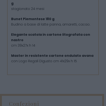
g
stagionato 24 mesi
Bunet Piemontese 180 g
Budino a base di latte panna, amaretti, cacao.
Elegante scatola in cartone litografata con
nastro
cm 39x27x h 14
Master in resistente cartone ondulato avana
con Logo Regali Digusto cm 41x29x h 15
Confezioni