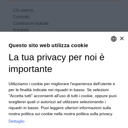
Chi siamo
Contatti
Confezioni Natale
Prodotti
×
Confezioni personalizzate
Condizioni generali di vendita
Questo sito web utilizza cookie
La tua privacy per noi è
ENGLISH
ITALIAN
importante
Utilizziamo i cookie per migliorare l'esperienza dell'utente e
per le finalità indicate nei riquadri in basso. Se selezioni
"Accetta tutti" acconsenti all'uso di tutti i cookie, oppure puoi
sceglierei quali ci autorizzi ad utilizzare selezionando i
riquadri in basso. Puoi leggere ulteriori informazioni sulla
nostra politica sui cookie nella nostra politica sulla privacy.
Dettaglio