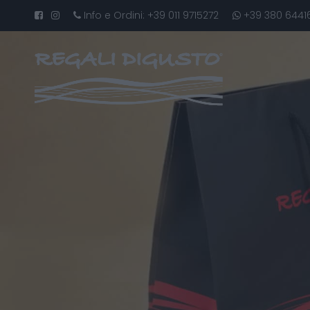
Info e Ordini:
+39 011 9715272
+39 380 6441