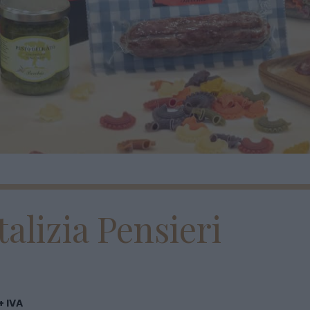
alizia Pensieri
+ IVA