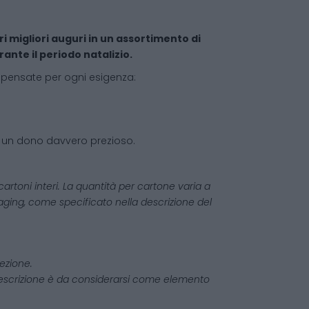
i migliori auguri in un assortimento di
rante il periodo natalizio.
e, pensate per ogni esigenza:
er un dono davvero prezioso.
artoni interi. La quantità per cartone varia a
aging, come specificato nella descrizione del
fezione.
escrizione è da considerarsi come elemento