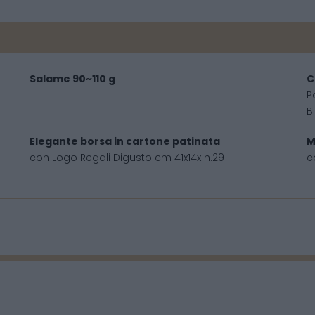
Salame 90~110 g
C
P
B
Elegante borsa in cartone patinata
M
con Logo Regali Digusto cm 41x14x h.29
c