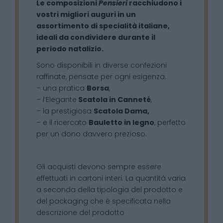
Le composizioni
Pensieri
racchiudono i
vostri migliori auguri in un
assortimento di specialità italiane,
ideali da condividere durante il
periodo natalizio.
Sono disponibili in diverse confezioni
raffinate, pensate per ogni esigenza:
– una pratica
Borsa
,
– l’Elegante
Scatola in Canneté
,
– la prestigiosa
Scatola Dama,
– e il ricercato
Bauletto in legno
, perfetto
per un dono davvero prezioso.
Gli acquisti devono sempre essere
effettuati in cartoni interi. La quantità varia
a seconda della tipologia del prodotto e
del packaging che è specificata nella
descrizione del prodotto