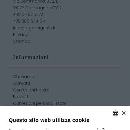
Via Sommariva, 31/2/B
10022 Carmagnola(TO)
+39 011 9715272
+39 380 6441674
info@regalidigusto.it
Privacy
Sitemap
Informazioni
Chi siamo
Contatti
Confezioni Natale
Prodotti
Confezioni personalizzate
Condizioni generali di vendita
×
Questo sito web utilizza cookie
ENGLISH