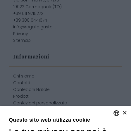
Via Sommariva, 31/2/B
10022 Carmagnola(TO)
+39 011 9715272
+39 380 6441674
info@regalidigusto.it
Privacy
Sitemap
Informazioni
Chi siamo
Contatti
Confezioni Natale
Prodotti
Confezioni personalizzate
Condizioni generali di vendita
×
Questo sito web utilizza cookie
ENGLISH