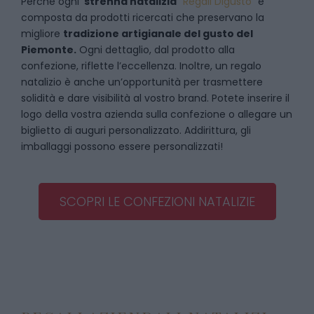
Perché ogni
strenna natalizia
“
Regali Digusto
”
è
composta da prodotti ricercati che preservano la
migliore
tradizione artigianale del gusto del
Piemonte.
Ogni dettaglio, dal prodotto alla
confezione, riflette l’eccellenza. Inoltre, un regalo
natalizio è anche un’opportunità per trasmettere
solidità e dare visibilità al vostro brand. Potete inserire il
logo della vostra azienda sulla confezione o allegare un
biglietto di auguri personalizzato. Addirittura, gli
imballaggi possono essere personalizzati!
SCOPRI LE CONFEZIONI NATALIZIE