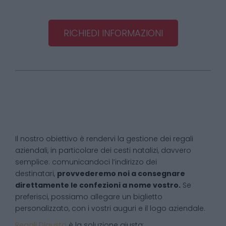
RICHIEDI INFORMAZIONI
Il nostro obiettivo è rendervi la gestione dei regali
aziendali, in particolare dei cesti natalizi, davvero
semplice: comunicandoci l’indirizzo dei
destinatari,
provvederemo noi a consegnare
direttamente le confezioni a nome vostro.
Se
preferisci, possiamo allegare un biglietto
personalizzato, con i vostri auguri e il logo aziendale.
Regali Digusto
è la soluzione giusta: