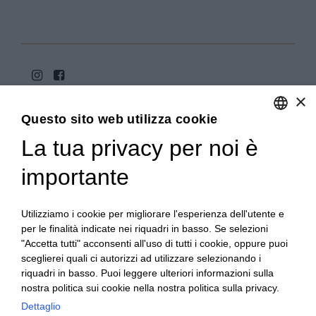
×
Questo sito web utilizza cookie
La tua privacy per noi è
ENGLISH
ITALIAN
importante
Copyright 2020© Regali Digusto è un marchio di Olio
Becchis di Becchis Danilo - Via Sommariva, 31/2/B -
10022 Carmagnola (TO) - PIVA 07980320019
Utilizziamo i cookie per migliorare l'esperienza dell'utente e
Creato da:
etinet.it
per le finalità indicate nei riquadri in basso. Se selezioni
"Accetta tutti" acconsenti all'uso di tutti i cookie, oppure puoi
sceglierei quali ci autorizzi ad utilizzare selezionando i
riquadri in basso. Puoi leggere ulteriori informazioni sulla
nostra politica sui cookie nella nostra politica sulla privacy.
Dettaglio