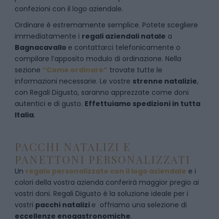
confezioni con il logo aziendale.
Ordinare è estremamente semplice. Potete scegliere
immediatamente i
regali aziendali natale
a
Bagnacavallo
e
contattarci telefonicamente
o
c
ompilare l’apposito modulo di ordinazione
. Nella
sezione
“Come ordinare”
trovate tutte le
informazioni necessarie. Le vostre
strenne natalizie
,
con Regali Digusto, saranno apprezzate come doni
autentici e di gusto.
Effettuiamo spedizioni in tutta
Italia
.
PACCHI NATALIZI E
PANETTONI PERSONALIZZATI
Un
regalo personalizzato con il logo aziendale
e i
colori della vostra azienda conferirà maggior pregio ai
vostri doni. Regali Digusto è la soluzione ideale per i
vostri
pacchi natalizi
e offriamo una selezione di
eccellenze enogastronomiche
.