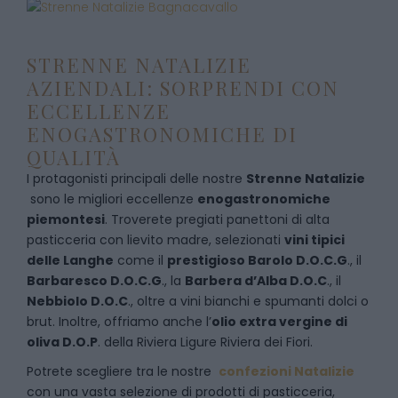
STRENNE NATALIZIE
AZIENDALI: SORPRENDI CON
ECCELLENZE
ENOGASTRONOMICHE DI
QUALITÀ
I protagonisti principali delle nostre
Strenne Natalizie
sono le migliori eccellenze
enogastronomiche
piemontesi
. Troverete pregiati panettoni di alta
pasticceria con lievito madre, selezionati
vini tipici
delle Langhe
come il
prestigioso Barolo D.O.C.G
., il
Barbaresco D.O.C.G
., la
Barbera d’Alba D.O.C
., il
Nebbiolo D.O.C
., oltre a vini bianchi e spumanti dolci o
brut. Inoltre, offriamo anche l’
olio extra vergine di
oliva D.O.P
. della Riviera Ligure Riviera dei Fiori.
Potrete scegliere tra le nostre
confezioni Natalizie
con una vasta selezione di prodotti di pasticceria,