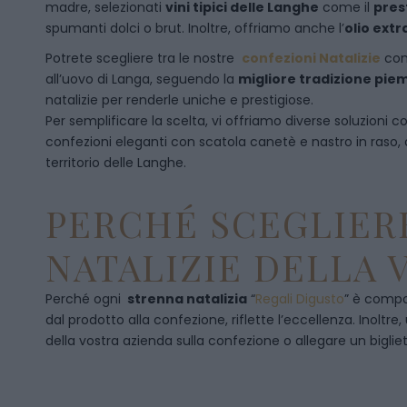
madre, selezionati
vini tipici delle Langhe
come il
pres
spumanti dolci o brut. Inoltre, offriamo anche l’
olio extr
Potrete scegliere tra le nostre
confezioni Natalizie
con
all’uovo di Langa, seguendo la
migliore tradizione pi
natalizie per renderle uniche e prestigiose.
Per semplificare la scelta, vi offriamo diverse soluzioni
confezioni eleganti con scatola canetè e nastro in raso
territorio delle Langhe.
PERCHÉ SCEGLIERE
NATALIZIE DELLA 
Perché ogni
strenna natalizia
“
Regali Digusto
”
è compos
dal prodotto alla confezione, riflette l’eccellenza. Inoltre
della vostra azienda sulla confezione o allegare un bigliet