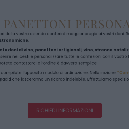
E PANETTONI PERSONA
ori della vostra azienda conferirà maggior pregio ai vostri doni. R
astronomiche
.
nfezioni di vino
,
panettoni artigianali
,
vino
,
strenne nataliz
rire nei cesti e personalizzare tutte le confezioni con il vostro 
potete contattarci e l’ordine è davvero semplice.
 compilate l’apposito modulo di ordinazione. Nella sezione
“Com
raditi che lasceranno un ricordo indelebile. Effettuiamo spedizioni 
RICHIEDI INFORMAZIONI