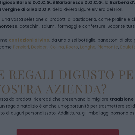
tigioso Barolo D.O.C.G
., il
Barbaresco D.O.C.G
., la
Barbera d’
a vergine di oliva D.O.P
. della Riviera Ligure Riviera dei Fiori.
 una vasta selezione di prodotti di pasticceria, come praline e ciocc
emontese
, cotechini, salumi, formaggi e confetture. Scoprite tutti
 come
confezioni di vino
, da una a sei bottiglie, panettoni di alta 
, come
Pensieri
,
Desideri
,
Collina
,
Roero
,
Langhe
,
Piemonte
,
Baulet
 REGALI DIGUSTO PE
VOSTRA AZIENDA?
ta da prodotti ricercati che preservano la migliore
tradizione
, un regalo natalizio è anche un’opportunità per trasmettere solidità
to di auguri personalizzato. Addirittura, gli imballaggi possono es