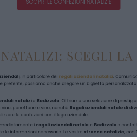
SCOPRI LE CONFEZIONI NATALIZIE
NATALIZI: SCEGLI LA
aziendali
, in particolare dei
regali aziendali natalizi
. Comunican
referite, possiamo anche allegare un biglietto personalizzato con
endali natalizi
a
Bedizzole
. Offriamo una selezione di prestigios
di vino, panettone e vino, nonché
Regali aziendali natale di d
izzare le confezioni con il logo aziendale.
immediatamente i
regali aziendali natale
a
Bedizzole
e
contat
te le informazioni necessarie. Le vostre
strenne natalizie
, con