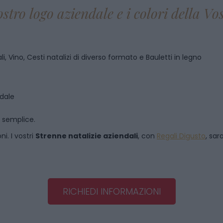
ostro logo aziendale e i colori della V
i, Vino, Cesti natalizi di diverso formato e Bauletti in legno
ndale
o semplice.
i. I vostri
Strenne natalizie aziendali
, con
Regali Digusto
, sar
RICHIEDI INFORMAZIONI