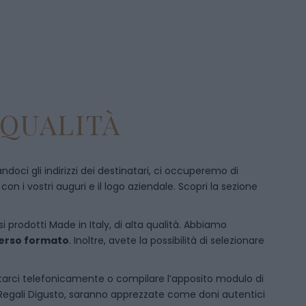
 QUALITÀ
doci gli indirizzi dei destinatari, ci occuperemo di
 i vostri auguri e il logo aziendale. Scopri la sezione
i prodotti Made in Italy, di alta qualità. Abbiamo
iverso formato
. Inoltre, avete la possibilità di selezionare
tarci telefonicamente
o c
ompilare l’apposito modulo di
 Regali Digusto, saranno apprezzate come doni autentici