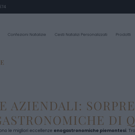
674
Confezioni Natalizie
Cesti Natalizi Personalizzati
Prodotti
LE
E AZIENDALI: SORPR
ASTRONOMICHE DI Q
ono le migliori eccellenze
enogastronomiche piemontesi
. Tr