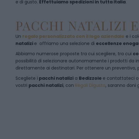
e di gusto.
Effettuiamo spedizioni in tutta Italia
.
PACCHI NATALIZI 
Un
regalo personalizzato con il logo aziendale
e i col
natalizi
e offriamo una selezione di
eccellenze enog
Abbiamo numerose proposte tra cui scegliere, tra cui
co
possibilità di selezionare autonomamente i prodotti da inse
direttamente ai destinatari. Per ottenere un preventivo, 
Scegliete i
pacchi natalizi
a
Bedizzole
e
contattateci
o
vostri
pacchi natalizi
, con
Regali Digusto
, saranno doni g