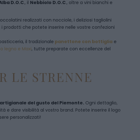
Alba D.O.C
., il
Nebbiolo D.O.C
., oltre a vini bianchi e
olatini realizzati con nocciole, i deliziosi tagliolini
 i prodotti che potete inserire nelle vostre confezioni
pasticceria, il tradizionale
panettone con bottiglia
e
to legno e Maxi
, tutte preparate con eccellenze del
R LE STRENNE
 artigianale del gusto del Piemonte.
Ogni dettaglio,
 e dare visibilità al vostro brand. Potete inserire il logo
sere personalizzati!