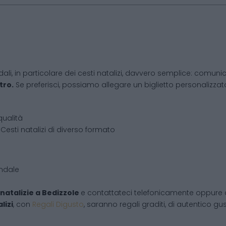
dali, in particolare dei cesti natalizi, davvero semplice: comunic
tro.
Se preferisci, possiamo allegare un biglietto personalizzato,
qualità
Cesti natalizi di diverso formato
endale
natalizie
a
Bedizzole
e contattateci telefonicamente oppure 
lizi
, con
Regali Digusto
, saranno regali graditi, di autentico gu