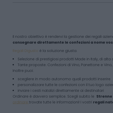
Il nostro obiettivo è rendervi la gestione dei regali azien
consegnare direttamente le confezioni a nome vos
Regali Digusto
è la soluzione giusta:
Selezione di prestigiosi prodotti Made in Italy, di alta 
Tante proposte: Confezioni di Vino, Panettone e Vino, 
Inoltre puoi:
scegliere in modo autonomo quali prodotti inserire
personalizzare tutte le confezioni con il tuo logo azi
inviare i cesti natalizi direttamente ai destinatari
Ordinare è davvero semplice. Scegli subito le
Strenne 
ordinare
trovate tutte le informazioni! I vostri
regali nata