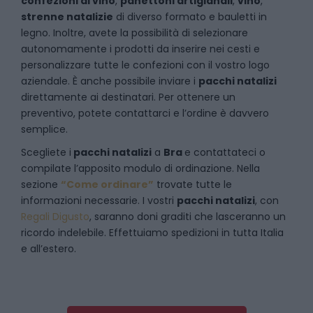
confezioni di vino
,
panettoni artigianali
,
vino
,
strenne natalizie
di diverso formato e bauletti in
legno. Inoltre, avete la possibilità di selezionare
autonomamente i prodotti da inserire nei cesti e
personalizzare tutte le confezioni con il vostro logo
aziendale. È anche possibile inviare i
pacchi natalizi
direttamente ai destinatari. Per ottenere un
preventivo, potete contattarci e l’ordine è davvero
semplice.
Scegliete i
pacchi natalizi
a
Bra
e
contattateci
o
compilate l’apposito modulo di ordinazione. Nella
sezione
“Come ordinare”
trovate tutte le
informazioni necessarie. I vostri
pacchi natalizi
, con
Regali Digusto
, saranno doni graditi che lasceranno un
ricordo indelebile. Effettuiamo spedizioni in tutta Italia
e all’estero.