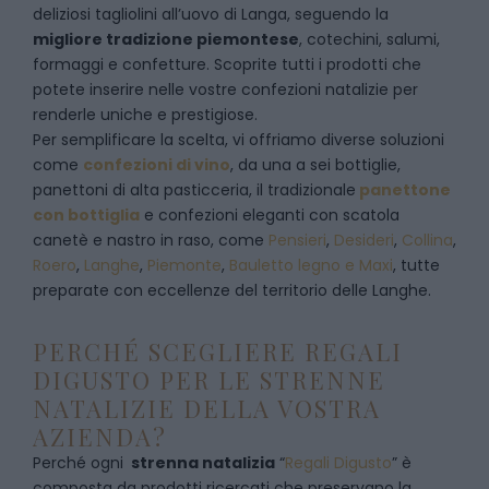
deliziosi tagliolini all’uovo di Langa, seguendo la
migliore tradizione piemontese
, cotechini, salumi,
formaggi e confetture. Scoprite tutti i prodotti che
potete inserire nelle vostre confezioni natalizie per
renderle uniche e prestigiose.
Per semplificare la scelta, vi offriamo diverse soluzioni
come
confezioni di vino
, da una a sei bottiglie,
panettoni di alta pasticceria, il tradizionale
panettone
con bottiglia
e confezioni eleganti con scatola
canetè e nastro in raso, come
Pensieri
,
Desideri
,
Collina
,
Roero
,
Langhe
,
Piemonte
,
Bauletto legno e Maxi
, tutte
preparate con eccellenze del territorio delle Langhe.
PERCHÉ SCEGLIERE REGALI
DIGUSTO PER LE STRENNE
NATALIZIE DELLA VOSTRA
AZIENDA?
Perché ogni
strenna natalizia
“
Regali Digusto
”
è
composta da prodotti ricercati che preservano la