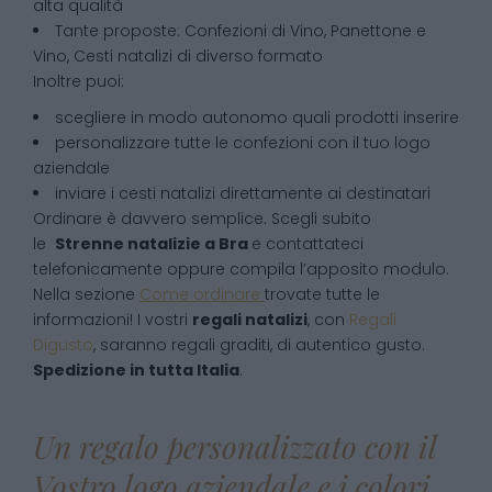
alta qualità
Tante proposte: Confezioni di Vino, Panettone e
Vino, Cesti natalizi di diverso formato
Inoltre puoi:
scegliere in modo autonomo quali prodotti inserire
personalizzare tutte le confezioni con il tuo logo
aziendale
inviare i cesti natalizi direttamente ai destinatari
Ordinare è davvero semplice. Scegli subito
le
Strenne natalizie
a
Bra
e contattateci
telefonicamente oppure compila l’apposito modulo.
Nella sezione
Come ordinare
trovate tutte le
informazioni! I vostri
regali natalizi
, con
Regali
Digusto
, saranno regali graditi, di autentico gusto.
Spedizione in tutta Italia
.
Un regalo personalizzato con il
Vostro logo aziendale e i colori