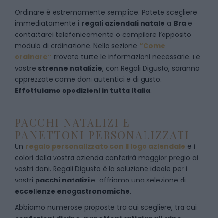
Ordinare è estremamente semplice. Potete scegliere
immediatamente i
regali aziendali natale
a
Bra
e
contattarci telefonicamente
o c
ompilare l’apposito
modulo di ordinazione
. Nella sezione
“Come
ordinare”
trovate tutte le informazioni necessarie. Le
vostre
strenne natalizie
, con Regali Digusto, saranno
apprezzate come doni autentici e di gusto.
Effettuiamo spedizioni in tutta Italia
.
PACCHI NATALIZI E
PANETTONI PERSONALIZZATI
Un
regalo personalizzato con il logo aziendale
e i
colori della vostra azienda conferirà maggior pregio ai
vostri doni. Regali Digusto è la soluzione ideale per i
vostri
pacchi natalizi
e offriamo una selezione di
eccellenze enogastronomiche
.
Abbiamo numerose proposte tra cui scegliere, tra cui