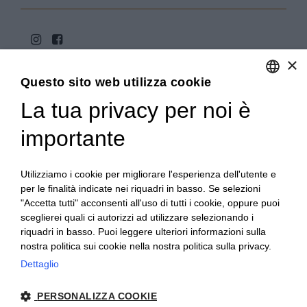
×
Questo sito web utilizza cookie
La tua privacy per noi è
ENGLISH
ITALIAN
importante
Copyright 2020© Regali Digusto è un marchio di Olio
Becchis di Becchis Danilo - Via Sommariva, 31/2/B -
10022 Carmagnola (TO) - PIVA 07980320019
Utilizziamo i cookie per migliorare l'esperienza dell'utente e
Creato da:
etinet.it
per le finalità indicate nei riquadri in basso. Se selezioni
"Accetta tutti" acconsenti all'uso di tutti i cookie, oppure puoi
sceglierei quali ci autorizzi ad utilizzare selezionando i
riquadri in basso. Puoi leggere ulteriori informazioni sulla
nostra politica sui cookie nella nostra politica sulla privacy.
Dettaglio
PERSONALIZZA COOKIE