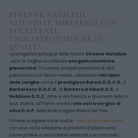
STRENNE NATALIZIE
AZIENDALI: SORPRENDI CON
ECCELLENZE
ENOGASTRONOMICHE DI
QUALITÀ
I protagonisti principali delle nostre
Strenne Natalizie
sono le migliori eccellenze
enogastronomiche
piemontesi
. Troverete pregiati panettoni di alta
pasticceria con lievito madre, selezionati
vini tipici
delle Langhe
come il
prestigioso Barolo D.O.C.G
., il
Barbaresco D.O.C.G
., la
Barbera d’Alba D.O.C
., il
Nebbiolo D.O.C
., oltre a vini bianchi e spumanti dolci o
brut. Inoltre, offriamo anche l’
olio extra vergine di
oliva D.O.P
. della Riviera Ligure Riviera dei Fiori.
Potrete scegliere tra le nostre
confezioni Natalizie
con una vasta selezione di prodotti di pasticceria,
come praline e cioccolatini realizzati con nocciole, i