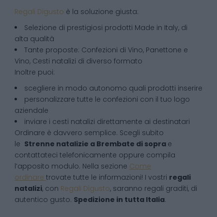
Regali Digusto
è la soluzione giusta:
Selezione di prestigiosi prodotti Made in Italy, di
alta qualità
Tante proposte: Confezioni di Vino, Panettone e
Vino, Cesti natalizi di diverso formato
Inoltre puoi:
scegliere in modo autonomo quali prodotti inserire
personalizzare tutte le confezioni con il tuo logo
aziendale
inviare i cesti natalizi direttamente ai destinatari
Ordinare è davvero semplice. Scegli subito
le
Strenne natalizie
a
Brembate di sopra
e
contattateci telefonicamente oppure compila
l’apposito modulo. Nella sezione
Come
ordinare
trovate tutte le informazioni! I vostri
regali
natalizi
, con
Regali Digusto
, saranno regali graditi, di
autentico gusto.
Spedizione in tutta Italia
.