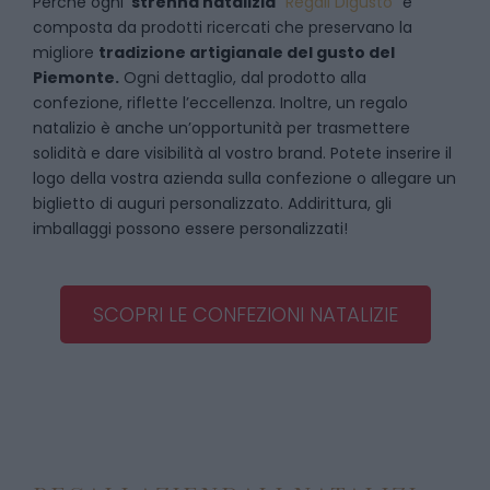
Perché ogni
strenna natalizia
“
Regali Digusto
”
è
composta da prodotti ricercati che preservano la
migliore
tradizione artigianale del gusto del
Piemonte.
Ogni dettaglio, dal prodotto alla
confezione, riflette l’eccellenza. Inoltre, un regalo
natalizio è anche un’opportunità per trasmettere
solidità e dare visibilità al vostro brand. Potete inserire il
logo della vostra azienda sulla confezione o allegare un
biglietto di auguri personalizzato. Addirittura, gli
imballaggi possono essere personalizzati!
SCOPRI LE CONFEZIONI NATALIZIE