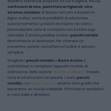
Abbiamo numerose proposte tra cui scegliere, tra cui
confezioni di vino
,
panettoni artigianali
,
vino
,
strenne natalizie
di diverso formato e bauletti in
legno. Inoltre, avete la possibilità di selezionare
autonomamente i prodotti da inserire nei cesti e
personalizzare tutte le confezioni con il vostro logo
aziendale. È anche possibile inviare i
pacchi natalizi
direttamente ai destinatari. Per ottenere un
preventivo, potete contattarci e l’ordine è davvero
semplice.
Scegliete i
pacchi natalizi
a
Busto Arsizio
e
contattateci
o compilate l’apposito modulo di
ordinazione. Nella sezione
“Come ordinare”
trovate
tutte le informazioni necessarie. I vostri
pacchi
natalizi
, con
Regali Digusto
, saranno doni graditi che
lasceranno un ricordo indelebile. Effettuiamo spedizioni
in tutta Italia e all’estero.