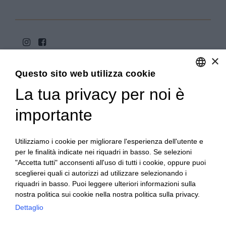
×
Questo sito web utilizza cookie
La tua privacy per noi è
ENGLISH
ITALIAN
importante
Copyright 2020© Regali Digusto è un marchio di Olio
Becchis di Becchis Danilo - Via Sommariva, 31/2/B -
10022 Carmagnola (TO) - PIVA 07980320019
Utilizziamo i cookie per migliorare l'esperienza dell'utente e
Creato da:
etinet.it
per le finalità indicate nei riquadri in basso. Se selezioni
"Accetta tutti" acconsenti all'uso di tutti i cookie, oppure puoi
sceglierei quali ci autorizzi ad utilizzare selezionando i
riquadri in basso. Puoi leggere ulteriori informazioni sulla
nostra politica sui cookie nella nostra politica sulla privacy.
Dettaglio