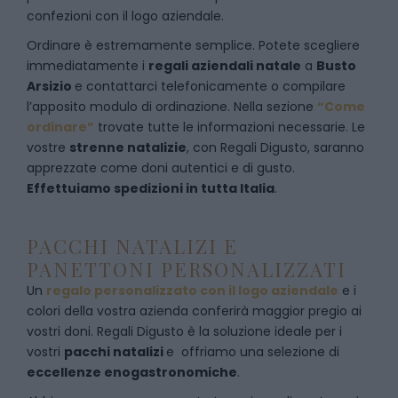
confezioni con il logo aziendale.
Ordinare è estremamente semplice. Potete scegliere
immediatamente i
regali aziendali natale
a
Busto
Arsizio
e
contattarci telefonicamente
o c
ompilare
l’apposito modulo di ordinazione
. Nella sezione
“Come
ordinare”
trovate tutte le informazioni necessarie. Le
vostre
strenne natalizie
, con Regali Digusto, saranno
apprezzate come doni autentici e di gusto.
Effettuiamo spedizioni in tutta Italia
.
PACCHI NATALIZI E
PANETTONI PERSONALIZZATI
Un
regalo personalizzato con il logo aziendale
e i
colori della vostra azienda conferirà maggior pregio ai
vostri doni. Regali Digusto è la soluzione ideale per i
vostri
pacchi natalizi
e offriamo una selezione di
eccellenze enogastronomiche
.