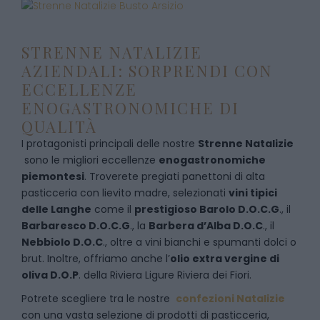
STRENNE NATALIZIE
AZIENDALI: SORPRENDI CON
ECCELLENZE
ENOGASTRONOMICHE DI
QUALITÀ
I protagonisti principali delle nostre
Strenne Natalizie
sono le migliori eccellenze
enogastronomiche
piemontesi
. Troverete pregiati panettoni di alta
pasticceria con lievito madre, selezionati
vini tipici
delle Langhe
come il
prestigioso Barolo D.O.C.G
., il
Barbaresco D.O.C.G
., la
Barbera d’Alba D.O.C
., il
Nebbiolo D.O.C
., oltre a vini bianchi e spumanti dolci o
brut. Inoltre, offriamo anche l’
olio extra vergine di
oliva D.O.P
. della Riviera Ligure Riviera dei Fiori.
Potrete scegliere tra le nostre
confezioni Natalizie
con una vasta selezione di prodotti di pasticceria,