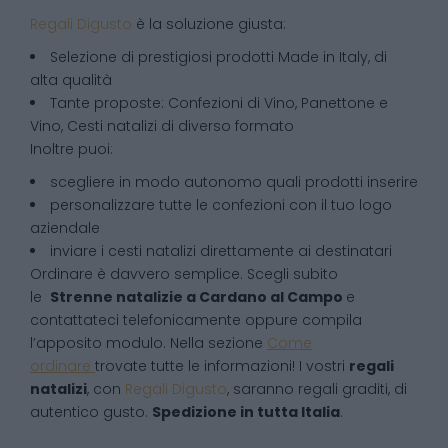
Regali Digusto
è la soluzione giusta:
Selezione di prestigiosi prodotti Made in Italy, di
alta qualità
Tante proposte: Confezioni di Vino, Panettone e
Vino, Cesti natalizi di diverso formato
Inoltre puoi:
scegliere in modo autonomo quali prodotti inserire
personalizzare tutte le confezioni con il tuo logo
aziendale
inviare i cesti natalizi direttamente ai destinatari
Ordinare è davvero semplice. Scegli subito
le
Strenne natalizie
a
Cardano al Campo
e
contattateci telefonicamente oppure compila
l’apposito modulo. Nella sezione
Come
ordinare
trovate tutte le informazioni! I vostri
regali
natalizi
, con
Regali Digusto
, saranno regali graditi, di
autentico gusto.
Spedizione in tutta Italia
.