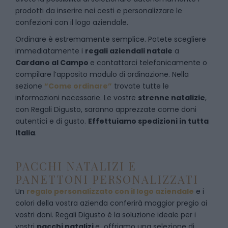
prodotti da inserire nei cesti e personalizzare le
confezioni con il logo aziendale.
Ordinare è estremamente semplice. Potete scegliere
immediatamente i
regali aziendali natale
a
Cardano al Campo
e
contattarci telefonicamente
o
c
ompilare l’apposito modulo di ordinazione
. Nella
sezione
“Come ordinare”
trovate tutte le
informazioni necessarie. Le vostre
strenne natalizie
,
con Regali Digusto, saranno apprezzate come doni
autentici e di gusto.
Effettuiamo spedizioni in tutta
Italia
.
PACCHI NATALIZI E
PANETTONI PERSONALIZZATI
Un
regalo personalizzato con il logo aziendale
e i
colori della vostra azienda conferirà maggior pregio ai
vostri doni. Regali Digusto è la soluzione ideale per i
vostri
pacchi natalizi
e offriamo una selezione di