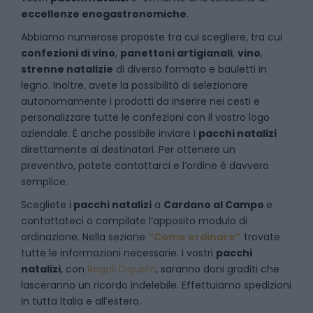
eccellenze enogastronomiche
.
Abbiamo numerose proposte tra cui scegliere, tra cui
confezioni di vino
,
panettoni artigianali
,
vino
,
strenne natalizie
di diverso formato e bauletti in
legno. Inoltre, avete la possibilità di selezionare
autonomamente i prodotti da inserire nei cesti e
personalizzare tutte le confezioni con il vostro logo
aziendale. È anche possibile inviare i
pacchi natalizi
direttamente ai destinatari. Per ottenere un
preventivo, potete contattarci e l’ordine è davvero
semplice.
Scegliete i
pacchi natalizi
a
Cardano al Campo
e
contattateci
o compilate l’apposito modulo di
ordinazione. Nella sezione
“Come ordinare”
trovate
tutte le informazioni necessarie. I vostri
pacchi
natalizi
, con
Regali Digusto
, saranno doni graditi che
lasceranno un ricordo indelebile. Effettuiamo spedizioni
in tutta Italia e all’estero.