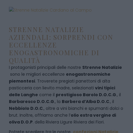
STRENNE NATALIZIE
AZIENDALI: SORPRENDI CON
ECCELLENZE
ENOGASTRONOMICHE DI
QUALITÀ
I protagonisti principali delle nostre
Strenne Natalizie
sono le migliori eccellenze
enogastronomiche
piemontesi
. Troverete pregiati panettoni di alta
pasticceria con lievito madre, selezionati
vini tipici
delle Langhe
come il
prestigioso Barolo D.O.C.G
., il
Barbaresco D.O.C.G
., la
Barbera d’Alba D.O.C
., il
Nebbiolo D.O.C
., oltre a vini bianchi e spumanti dolci o
brut. Inoltre, offriamo anche l’
olio extra vergine di
oliva D.O.P
. della Riviera Ligure Riviera dei Fiori.
Potrete scegliere tra le nostre
confezioni Natalizie