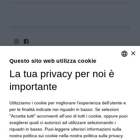
×
Questo sito web utilizza cookie
La tua privacy per noi è
ENGLISH
ITALIAN
importante
Copyright 2020© Regali Digusto è un marchio di Olio
Becchis di Becchis Danilo - Via Sommariva, 31/2/B -
10022 Carmagnola (TO) - PIVA 07980320019
Utilizziamo i cookie per migliorare l'esperienza dell'utente e
Creato da:
etinet.it
per le finalità indicate nei riquadri in basso. Se selezioni
"Accetta tutti" acconsenti all'uso di tutti i cookie, oppure puoi
sceglierei quali ci autorizzi ad utilizzare selezionando i
riquadri in basso. Puoi leggere ulteriori informazioni sulla
nostra politica sui cookie nella nostra politica sulla privacy.