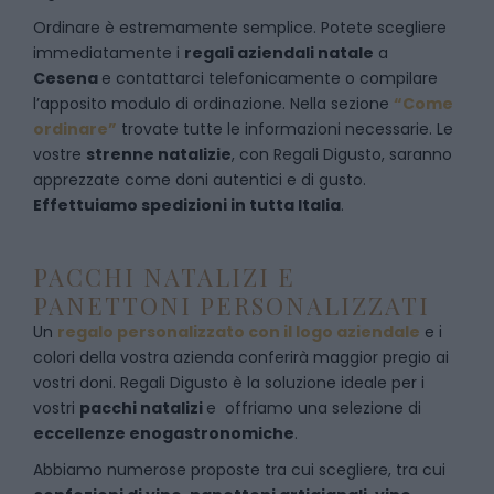
Ordinare è estremamente semplice. Potete scegliere
immediatamente i
regali aziendali natale
a
Cesena
e
contattarci telefonicamente
o c
ompilare
l’apposito modulo di ordinazione
. Nella sezione
“Come
ordinare”
trovate tutte le informazioni necessarie. Le
vostre
strenne natalizie
, con Regali Digusto, saranno
apprezzate come doni autentici e di gusto.
Effettuiamo spedizioni in tutta Italia
.
PACCHI NATALIZI E
PANETTONI PERSONALIZZATI
Un
regalo personalizzato con il logo aziendale
e i
colori della vostra azienda conferirà maggior pregio ai
vostri doni. Regali Digusto è la soluzione ideale per i
vostri
pacchi natalizi
e offriamo una selezione di
eccellenze enogastronomiche
.
Abbiamo numerose proposte tra cui scegliere, tra cui