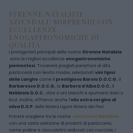
STRENNE NATALIZIE
AZIENDALI: SORPRENDI CON
ECCELLENZE
ENOGASTRONOMICHE DI
QUALITÀ
I protagonisti principali delle nostre
Strenne Natalizie
sono le migliori eccellenze
enogastronomiche
piemontesi
. Troverete pregiati panettoni di alta
pasticceria con lievito madre, selezionati
vini tipici
delle Langhe
come il
prestigioso Barolo D.O.C.G
., il
Barbaresco D.O.C.G
., la
Barbera d’Alba D.O.C
., il
Nebbiolo D.O.C
., oltre a vini bianchi e spumanti dolci o
brut. Inoltre, offriamo anche l’
olio extra vergine di
oliva D.O.P
. della Riviera Ligure Riviera dei Fiori.
Potrete scegliere tra le nostre
confezioni Natalizie
con una vasta selezione di prodotti di pasticceria,
come praline e cioccolatini realizzati con nocciole, i