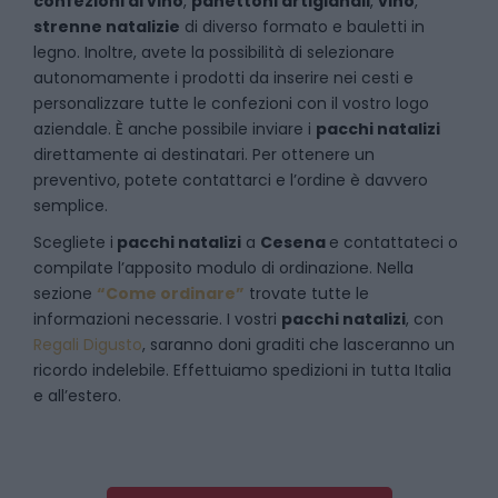
confezioni di vino
,
panettoni artigianali
,
vino
,
strenne natalizie
di diverso formato e bauletti in
legno. Inoltre, avete la possibilità di selezionare
autonomamente i prodotti da inserire nei cesti e
personalizzare tutte le confezioni con il vostro logo
aziendale. È anche possibile inviare i
pacchi natalizi
direttamente ai destinatari. Per ottenere un
preventivo, potete contattarci e l’ordine è davvero
semplice.
Scegliete i
pacchi natalizi
a
Cesena
e
contattateci
o
compilate l’apposito modulo di ordinazione. Nella
sezione
“Come ordinare”
trovate tutte le
informazioni necessarie. I vostri
pacchi natalizi
, con
Regali Digusto
, saranno doni graditi che lasceranno un
ricordo indelebile. Effettuiamo spedizioni in tutta Italia
e all’estero.