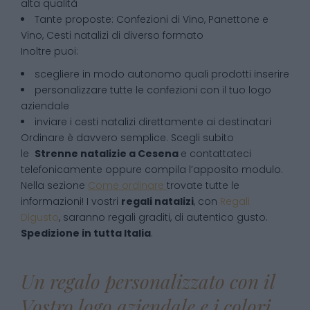
alta qualità
Tante proposte: Confezioni di Vino, Panettone e
Vino, Cesti natalizi di diverso formato
Inoltre puoi:
scegliere in modo autonomo quali prodotti inserire
personalizzare tutte le confezioni con il tuo logo
aziendale
inviare i cesti natalizi direttamente ai destinatari
Ordinare è davvero semplice. Scegli subito
le
Strenne natalizie
a
Cesena
e contattateci
telefonicamente oppure compila l’apposito modulo.
Nella sezione
Come ordinare
trovate tutte le
informazioni! I vostri
regali natalizi
, con
Regali
Digusto
, saranno regali graditi, di autentico gusto.
Spedizione in tutta Italia
.
Un regalo personalizzato con il
Vostro logo aziendale e i colori