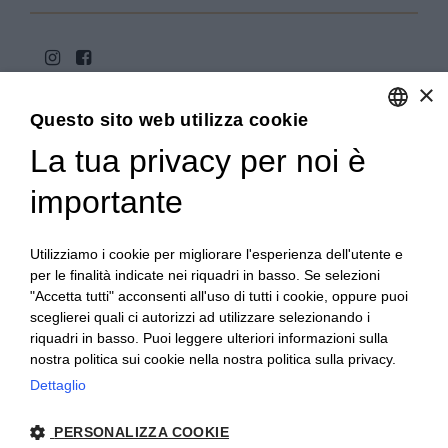
×
Questo sito web utilizza cookie
La tua privacy per noi è
ENGLISH
ITALIAN
importante
Copyright 2020© Regali Digusto è un marchio di Olio
Becchis di Becchis Danilo - Via Sommariva, 31/2/B -
10022 Carmagnola (TO) - PIVA 07980320019
Utilizziamo i cookie per migliorare l'esperienza dell'utente e
Creato da:
etinet.it
per le finalità indicate nei riquadri in basso. Se selezioni
"Accetta tutti" acconsenti all'uso di tutti i cookie, oppure puoi
sceglierei quali ci autorizzi ad utilizzare selezionando i
riquadri in basso. Puoi leggere ulteriori informazioni sulla
nostra politica sui cookie nella nostra politica sulla privacy.
Dettaglio
PERSONALIZZA COOKIE