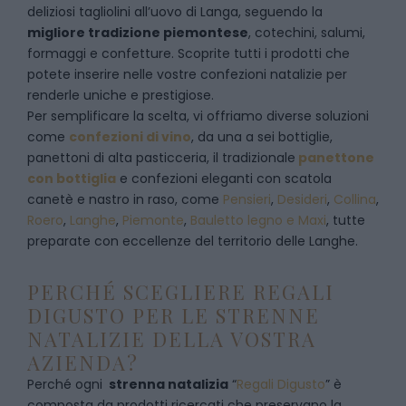
deliziosi tagliolini all’uovo di Langa, seguendo la
migliore tradizione piemontese
, cotechini, salumi,
formaggi e confetture. Scoprite tutti i prodotti che
potete inserire nelle vostre confezioni natalizie per
renderle uniche e prestigiose.
Per semplificare la scelta, vi offriamo diverse soluzioni
come
confezioni di vino
, da una a sei bottiglie,
panettoni di alta pasticceria, il tradizionale
panettone
con bottiglia
e confezioni eleganti con scatola
canetè e nastro in raso, come
Pensieri
,
Desideri
,
Collina
,
Roero
,
Langhe
,
Piemonte
,
Bauletto legno e Maxi
, tutte
preparate con eccellenze del territorio delle Langhe.
PERCHÉ SCEGLIERE REGALI
DIGUSTO PER LE STRENNE
NATALIZIE DELLA VOSTRA
AZIENDA?
Perché ogni
strenna natalizia
“
Regali Digusto
”
è
composta da prodotti ricercati che preservano la