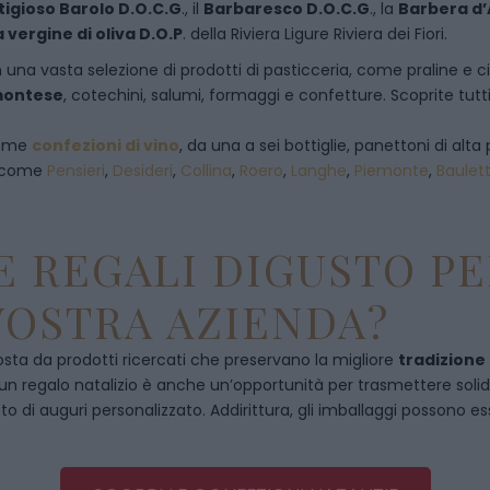
tigioso Barolo D.O.C.G
., il
Barbaresco D.O.C.G
., la
Barbera d’
a vergine di oliva D.O.P
. della Riviera Ligure Riviera dei Fiori.
 una vasta selezione di prodotti di pasticceria, come praline e ciocc
emontese
, cotechini, salumi, formaggi e confetture. Scoprite tutti
 come
confezioni di vino
, da una a sei bottiglie, panettoni di alta 
, come
Pensieri
,
Desideri
,
Collina
,
Roero
,
Langhe
,
Piemonte
,
Baulet
 REGALI DIGUSTO PE
VOSTRA AZIENDA?
ta da prodotti ricercati che preservano la migliore
tradizione
, un regalo natalizio è anche un’opportunità per trasmettere solidità
to di auguri personalizzato. Addirittura, gli imballaggi possono es