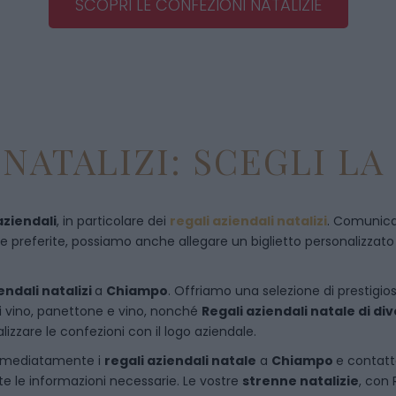
SCOPRI LE CONFEZIONI NATALIZIE
NATALIZI: SCEGLI LA
aziendali
, in particolare dei
regali aziendali natalizi
. Comunican
referite, possiamo anche allegare un biglietto personalizzato con
endali natalizi
a
Chiampo
. Offriamo una selezione di prestigios
di vino, panettone e vino, nonché
Regali aziendali natale di d
izzare le confezioni con il logo aziendale.
immediatamente i
regali aziendali natale
a
Chiampo
e
contatt
te le informazioni necessarie. Le vostre
strenne natalizie
, con