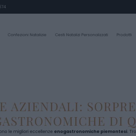
674
Confezioni Natalizie
Cesti Natalizi Personalizzati
Prodotti
E AZIENDALI: SORPR
ASTRONOMICHE DI Q
ono le migliori eccellenze
enogastronomiche piemontesi
. Tr