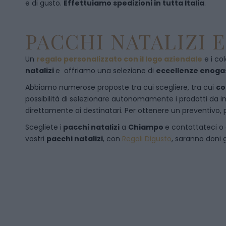
e di gusto.
Effettuiamo spedizioni in tutta Italia
.
PACCHI NATALIZI 
Un
regalo personalizzato con il logo aziendale
e i col
natalizi
e offriamo una selezione di
eccellenze enog
Abbiamo numerose proposte tra cui scegliere, tra cui
co
possibilità di selezionare autonomamente i prodotti da inse
direttamente ai destinatari. Per ottenere un preventivo, 
Scegliete i
pacchi natalizi
a
Chiampo
e
contattateci
o
vostri
pacchi natalizi
, con
Regali Digusto
, saranno doni g