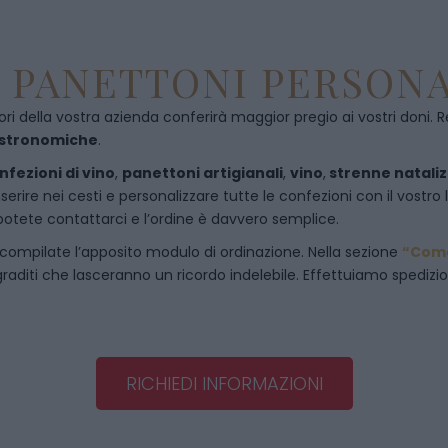
E PANETTONI PERSONA
ori della vostra azienda conferirà maggior pregio ai vostri doni. R
astronomiche
.
nfezioni di vino
,
panettoni artigianali
,
vino
,
strenne nataliz
rire nei cesti e personalizzare tutte le confezioni con il vostro 
potete contattarci e l’ordine è davvero semplice.
 compilate l’apposito modulo di ordinazione. Nella sezione
“Come
raditi che lasceranno un ricordo indelebile. Effettuiamo spedizioni 
RICHIEDI INFORMAZIONI