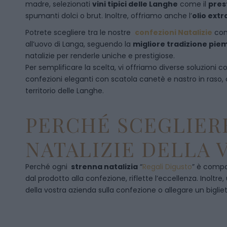
madre, selezionati
vini tipici delle Langhe
come il
pres
spumanti dolci o brut. Inoltre, offriamo anche l’
olio extr
Potrete scegliere tra le nostre
confezioni Natalizie
con
all’uovo di Langa, seguendo la
migliore tradizione pi
natalizie per renderle uniche e prestigiose.
Per semplificare la scelta, vi offriamo diverse soluzioni
confezioni eleganti con scatola canetè e nastro in raso
territorio delle Langhe.
PERCHÉ SCEGLIERE
NATALIZIE DELLA 
Perché ogni
strenna natalizia
“
Regali Digusto
”
è compos
dal prodotto alla confezione, riflette l’eccellenza. Inoltre
della vostra azienda sulla confezione o allegare un bigliet