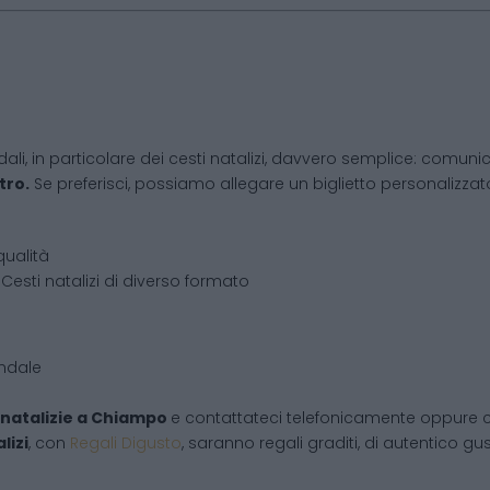
dali, in particolare dei cesti natalizi, davvero semplice: comunic
tro.
Se preferisci, possiamo allegare un biglietto personalizzato,
qualità
Cesti natalizi di diverso formato
endale
natalizie
a
Chiampo
e contattateci telefonicamente oppure 
lizi
, con
Regali Digusto
, saranno regali graditi, di autentico gu