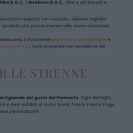
Alba D.O.C
., il
Nebbiolo D.O.C
., oltre a vini bianchi e
olatini realizzati con nocciole, i deliziosi tagliolini
 i prodotti che potete inserire nelle vostre confezioni
pasticceria, il tradizionale
panettone con bottiglia
e
to legno e Maxi
, tutte preparate con eccellenze del
R LE STRENNE
 artigianale del gusto del Piemonte.
Ogni dettaglio,
 e dare visibilità al vostro brand. Potete inserire il logo
sere personalizzati!