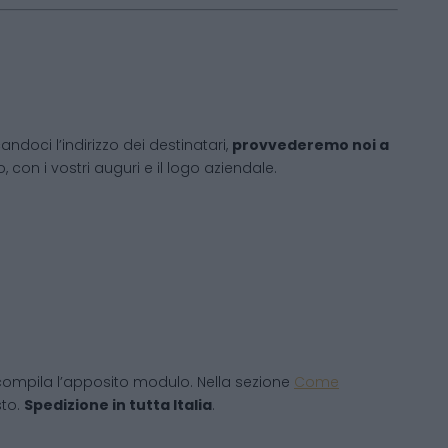
andoci l’indirizzo dei destinatari,
provvederemo noi a
 con i vostri auguri e il logo aziendale.
compila l’apposito modulo. Nella sezione
Come
sto.
Spedizione in tutta Italia
.