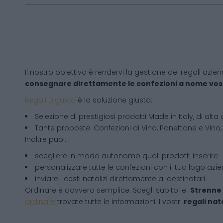
Il nostro obiettivo è rendervi la gestione dei regali azien
consegnare direttamente le confezioni a nome vos
Regali Digusto
è la soluzione giusta:
Selezione di prestigiosi prodotti Made in Italy, di alta 
Tante proposte: Confezioni di Vino, Panettone e Vino, 
Inoltre puoi:
scegliere in modo autonomo quali prodotti inserire
personalizzare tutte le confezioni con il tuo logo azi
inviare i cesti natalizi direttamente ai destinatari
Ordinare è davvero semplice. Scegli subito le
Strenne 
ordinare
trovate tutte le informazioni! I vostri
regali nata