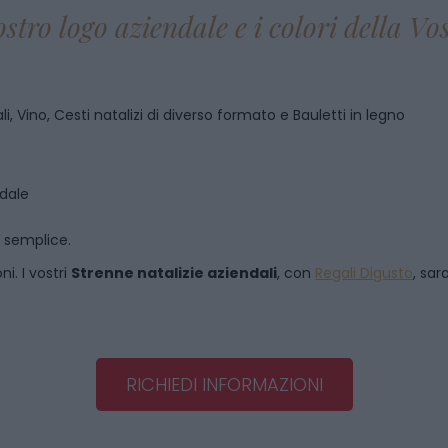
ostro logo aziendale e i colori della V
i, Vino, Cesti natalizi di diverso formato e Bauletti in legno
ndale
o semplice.
i. I vostri
Strenne natalizie aziendali
, con
Regali Digusto
, sar
RICHIEDI INFORMAZIONI