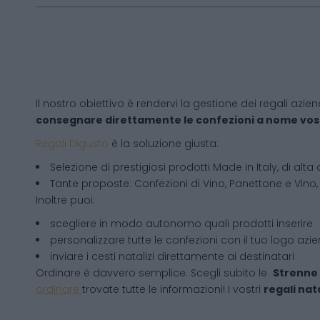
Il nostro obiettivo è rendervi la gestione dei regali azien
consegnare direttamente le confezioni a nome vos
Regali Digusto
è la soluzione giusta:
Selezione di prestigiosi prodotti Made in Italy, di alta 
Tante proposte: Confezioni di Vino, Panettone e Vino, 
Inoltre puoi:
scegliere in modo autonomo quali prodotti inserire
personalizzare tutte le confezioni con il tuo logo azi
inviare i cesti natalizi direttamente ai destinatari
Ordinare è davvero semplice. Scegli subito le
Strenne 
ordinare
trovate tutte le informazioni! I vostri
regali nata