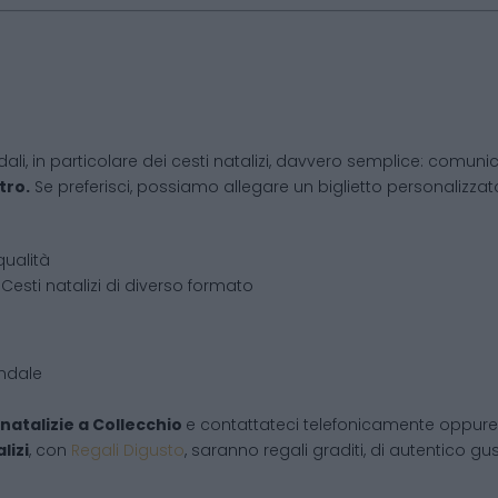
dali, in particolare dei cesti natalizi, davvero semplice: comunic
tro.
Se preferisci, possiamo allegare un biglietto personalizzato,
qualità
Cesti natalizi di diverso formato
endale
natalizie
a
Collecchio
e contattateci telefonicamente oppure
lizi
, con
Regali Digusto
, saranno regali graditi, di autentico gu