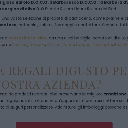
tigioso Barolo D.O.C.G
., il
Barbaresco D.O.C.G
., la
Barbera d’
a vergine di oliva D.O.P
. della Riviera Ligure Riviera dei Fiori.
 una vasta selezione di prodotti di pasticceria, come praline e ciocc
emontese
, cotechini, salumi, formaggi e confetture. Scoprite tutti
 come
confezioni di vino
, da una a sei bottiglie, panettoni di alta 
, come
Pensieri
,
Desideri
,
Collina
,
Roero
,
Langhe
,
Piemonte
,
Baulet
 REGALI DIGUSTO PE
VOSTRA AZIENDA?
ta da prodotti ricercati che preservano la migliore
tradizione
, un regalo natalizio è anche un’opportunità per trasmettere solidità
to di auguri personalizzato. Addirittura, gli imballaggi possono es