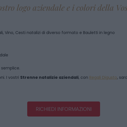
ostro logo aziendale e i colori della V
i, Vino, Cesti natalizi di diverso formato e Bauletti in legno
ndale
o semplice.
i. I vostri
Strenne natalizie aziendali
, con
Regali Digusto
, sar
RICHIEDI INFORMAZIONI