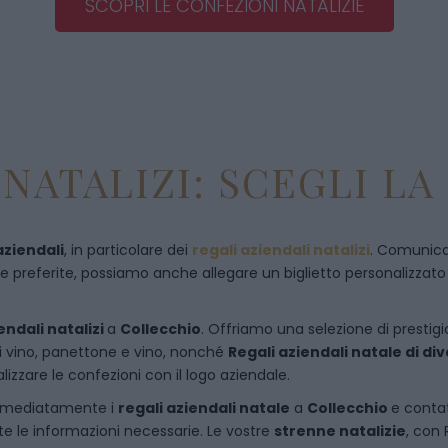
SCOPRI LE CONFEZIONI NATALIZIE
NATALIZI: SCEGLI LA
aziendali
, in particolare dei
regali aziendali natalizi
. Comunican
referite, possiamo anche allegare un biglietto personalizzato con
endali natalizi
a
Collecchio
. Offriamo una selezione di prestigio
di vino, panettone e vino, nonché
Regali aziendali natale di d
izzare le confezioni con il logo aziendale.
immediatamente i
regali aziendali natale
a
Collecchio
e
conta
te le informazioni necessarie. Le vostre
strenne natalizie
, con