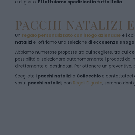
e di gusto.
Effettuiamo spedizioni in tutta Italia
.
PACCHI NATALIZI 
Un
regalo personalizzato con il logo aziendale
e i col
natalizi
e offriamo una selezione di
eccellenze enog
Abbiamo numerose proposte tra cui scegliere, tra cui
co
possibilità di selezionare autonomamente i prodotti da inse
direttamente ai destinatari. Per ottenere un preventivo, 
Scegliete i
pacchi natalizi
a
Collecchio
e
contattateci
vostri
pacchi natalizi
, con
Regali Digusto
, saranno doni g