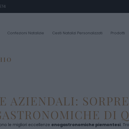
674
Confezioni Natalizie
Cesti Natalizi Personalizzati
Prodotti
HIO
E AZIENDALI: SORPR
ASTRONOMICHE DI Q
ono le migliori eccellenze
enogastronomiche piemontesi
. Tr