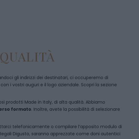
 QUALITÀ
doci gli indirizzi dei destinatari, ci occuperemo di
 i vostri auguri e il logo aziendale. Scopri la sezione
si prodotti Made in Italy, di alta qualità. Abbiamo
iverso formato
. Inoltre, avete la possibilità di selezionare
ttarci telefonicamente
o c
ompilare l’apposito modulo di
 Regali Digusto, saranno apprezzate come doni autentici