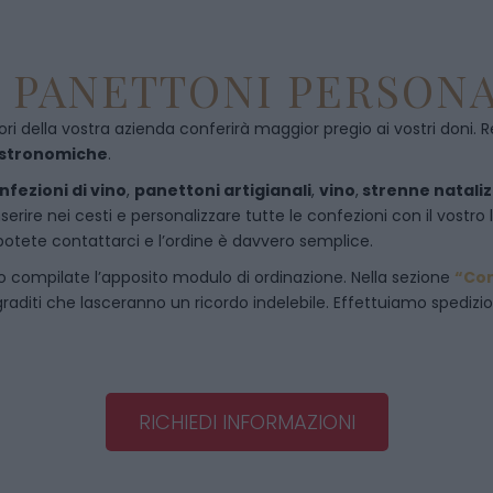
E PANETTONI PERSONA
ori della vostra azienda conferirà maggior pregio ai vostri doni. R
astronomiche
.
nfezioni di vino
,
panettoni artigianali
,
vino
,
strenne nataliz
rire nei cesti e personalizzare tutte le confezioni con il vostro 
potete contattarci e l’ordine è davvero semplice.
o compilate l’apposito modulo di ordinazione. Nella sezione
“Co
raditi che lasceranno un ricordo indelebile. Effettuiamo spedizioni 
RICHIEDI INFORMAZIONI