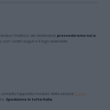
andoci l’indirizzo dei destinatari,
provvederemo noi a
 con i vostri auguri e il logo aziendale.
 compila l’apposito modulo. Nella sezione
Come
sto.
Spedizione in tutta Italia
.