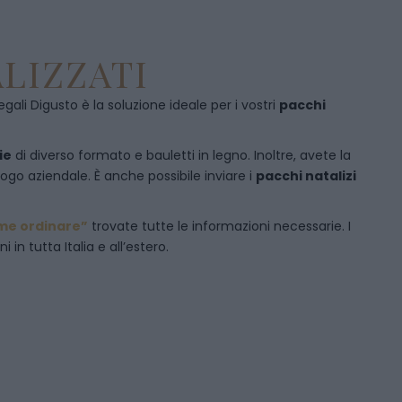
LIZZATI
egali Digusto è la soluzione ideale per i vostri
pacchi
ie
di diverso formato e bauletti in legno. Inoltre, avete la
logo aziendale. È anche possibile inviare i
pacchi natalizi
me ordinare”
trovate tutte le informazioni necessarie. I
in tutta Italia e all’estero.