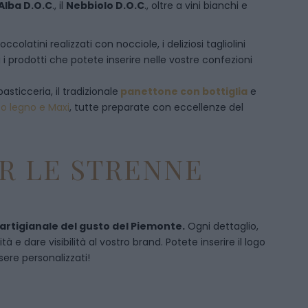
Alba D.O.C
., il
Nebbiolo D.O.C
., oltre a vini bianchi e
olatini realizzati con nocciole, i deliziosi tagliolini
 i prodotti che potete inserire nelle vostre confezioni
pasticceria, il tradizionale
panettone con bottiglia
e
to legno e Maxi
, tutte preparate con eccellenze del
R LE STRENNE
 artigianale del gusto del Piemonte.
Ogni dettaglio,
 e dare visibilità al vostro brand. Potete inserire il logo
sere personalizzati!