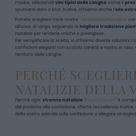
madre, selezionati
vini tipici delle Langhe
come il
pres
spumanti dolci o brut. Inoltre, offriamo anche l’
olio extr
Potrete scegliere tra le nostre
confezioni Natalizie
con
all’uovo di Langa, seguendo la
migliore tradizione pi
natalizie per renderle uniche e prestigiose.
Per semplificare la scelta, vi offriamo diverse soluzioni
confezioni eleganti con scatola canetè e nastro in raso
territorio delle Langhe.
PERCHÉ SCEGLIERE
NATALIZIE DELLA 
Perché ogni
strenna natalizia
“
Regali Digusto
”
è compos
dal prodotto alla confezione, riflette l’eccellenza. Inoltre
della vostra azienda sulla confezione o allegare un bigliet