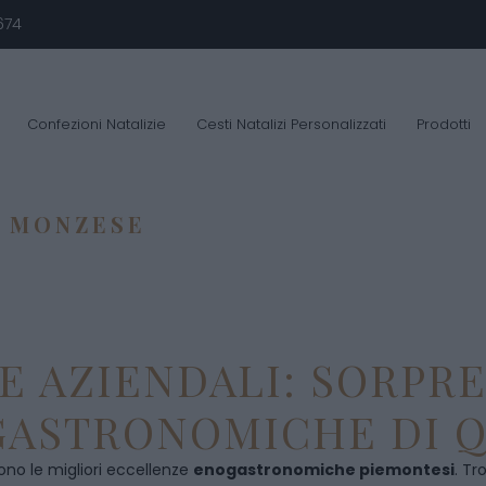
674
Confezioni Natalizie
Cesti Natalizi Personalizzati
Prodotti
 MONZESE
E AZIENDALI: SORPR
ASTRONOMICHE DI Q
ono le migliori eccellenze
enogastronomiche piemontesi
. Tr