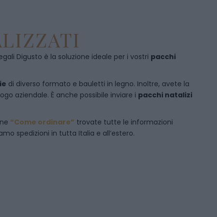
LIZZATI
egali Digusto è la soluzione ideale per i vostri
pacchi
ie
di diverso formato e bauletti in legno. Inoltre, avete la
logo aziendale. È anche possibile inviare i
pacchi natalizi
one
“Come ordinare”
trovate tutte le informazioni
mo spedizioni in tutta Italia e all’estero.