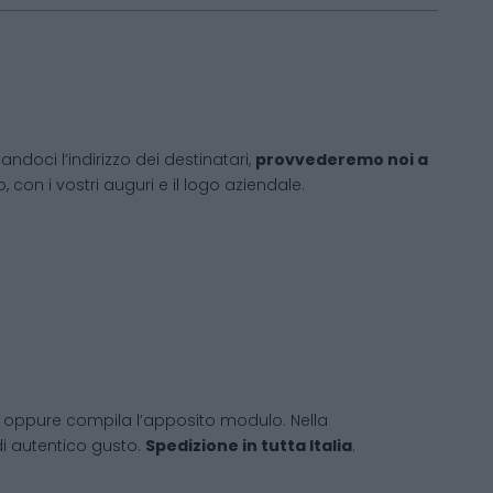
andoci l’indirizzo dei destinatari,
provvederemo noi a
 con i vostri auguri e il logo aziendale.
 oppure compila l’apposito modulo. Nella
 di autentico gusto.
Spedizione in tutta Italia
.