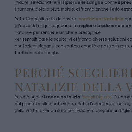
madre, selezionati
vini tipici delle Langhe
come il
pres
spumanti dolci o brut. Inoltre, offriamo anche l’
olio extr
Potrete scegliere tra le nostre
confezioni Natalizie
con
all’uovo di Langa, seguendo la
migliore tradizione pi
natalizie per renderle uniche e prestigiose.
Per semplificare la scelta, vi offriamo diverse soluzioni
confezioni eleganti con scatola canetè e nastro in raso
territorio delle Langhe.
PERCHÉ SCEGLIERE
NATALIZIE DELLA 
Perché ogni
strenna natalizia
“
Regali Digusto
”
è compos
dal prodotto alla confezione, riflette l’eccellenza. Inoltre
della vostra azienda sulla confezione o allegare un bigliet