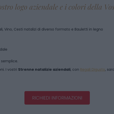
ostro logo aziendale e i colori della V
i, Vino, Cesti natalizi di diverso formato e Bauletti in legno
ndale
o semplice.
i. I vostri
Strenne natalizie aziendali
, con
Regali Digusto
, sar
RICHIEDI INFORMAZIONI