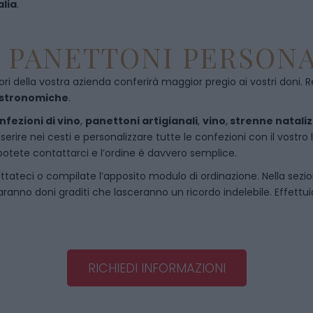
alia
.
E PANETTONI PERSONA
ori della vostra azienda conferirà maggior pregio ai vostri doni. R
astronomiche
.
nfezioni di vino
,
panettoni artigianali
,
vino
,
strenne nataliz
rire nei cesti e personalizzare tutte le confezioni con il vostro 
potete contattarci e l’ordine è davvero semplice.
ttateci
o compilate l’apposito modulo di ordinazione. Nella sezi
saranno doni graditi che lasceranno un ricordo indelebile. Effettuia
RICHIEDI INFORMAZIONI