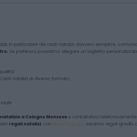
dali, in particolare dei cesti natalizi, davvero semplice: comunic
tro.
Se preferisci, possiamo allegare un biglietto personalizzato,
qualità
Cesti natalizi di diverso formato
endale
natalizie
a
Cologno Monzese
e contattateci telefonicamente
ostri
regali natalizi
, con
Regali Digusto
, saranno regali graditi,