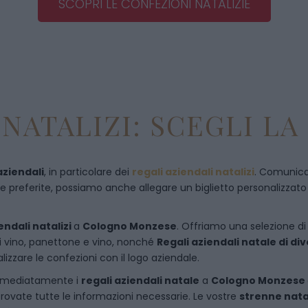
SCOPRI LE CONFEZIONI NATALIZIE
NATALIZI: SCEGLI LA
aziendali
, in particolare dei
regali aziendali natalizi
. Comunican
referite, possiamo anche allegare un biglietto personalizzato con
endali natalizi
a
Cologno Monzese
. Offriamo una selezione di 
di vino, panettone e vino, nonché
Regali aziendali natale di d
izzare le confezioni con il logo aziendale.
immediatamente i
regali aziendali natale
a
Cologno Monzese
rovate tutte le informazioni necessarie. Le vostre
strenne nata