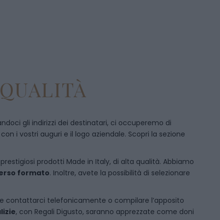
 QUALITÀ
doci gli indirizzi dei destinatari, ci occuperemo di
 i vostri auguri e il logo aziendale. Scopri la sezione
prestigiosi prodotti Made in Italy, di alta qualità. Abbiamo
iverso formato
. Inoltre, avete la possibilità di selezionare
e
contattarci telefonicamente
o c
ompilare l’apposito
lizie
, con Regali Digusto, saranno apprezzate come doni