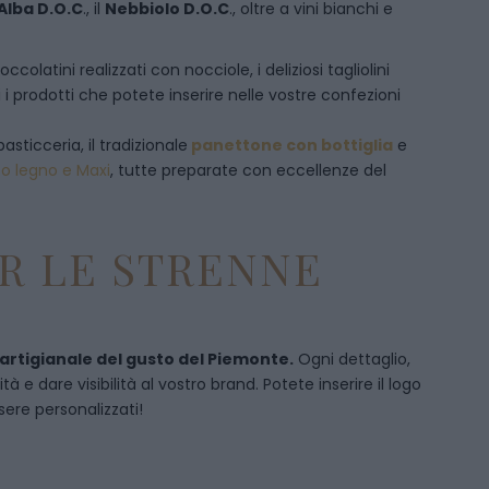
Alba D.O.C
., il
Nebbiolo D.O.C
., oltre a vini bianchi e
olatini realizzati con nocciole, i deliziosi tagliolini
 i prodotti che potete inserire nelle vostre confezioni
pasticceria, il tradizionale
panettone con bottiglia
e
to legno e Maxi
, tutte preparate con eccellenze del
R LE STRENNE
 artigianale del gusto del Piemonte.
Ogni dettaglio,
 e dare visibilità al vostro brand. Potete inserire il logo
sere personalizzati!