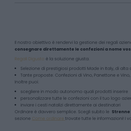
Il nostro obiettivo è rendervi la gestione dei regali azien
consegnare direttamente le confezioni a nome vos
Regali Digusto
è la soluzione giusta:
Selezione di prestigiosi prodotti Made in Italy, di alta 
Tante proposte: Confezioni di Vino, Panettone e Vino, 
Inoltre puoi:
scegliere in modo autonomo quali prodotti inserire
personalizzare tutte le confezioni con il tuo logo azi
inviare i cesti natalizi direttamente ai destinatari
Ordinare è davvero semplice. Scegli subito le
Strenne 
sezione
Come ordinare
trovate tutte le informazioni! I v