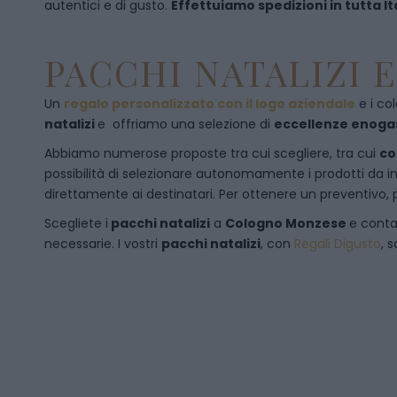
autentici e di gusto.
Effettuiamo spedizioni in tutta It
PACCHI NATALIZI 
Un
regalo personalizzato con il logo aziendale
e i col
natalizi
e offriamo una selezione di
eccellenze enog
Abbiamo numerose proposte tra cui scegliere, tra cui
co
possibilità di selezionare autonomamente i prodotti da inse
direttamente ai destinatari. Per ottenere un preventivo, 
Scegliete i
pacchi natalizi
a
Cologno Monzese
e
conta
necessarie. I vostri
pacchi natalizi
, con
Regali Digusto
, 