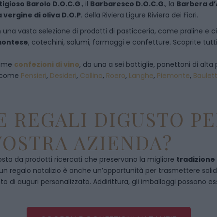
tigioso Barolo D.O.C.G
., il
Barbaresco D.O.C.G
., la
Barbera d’
a vergine di oliva D.O.P
. della Riviera Ligure Riviera dei Fiori.
 una vasta selezione di prodotti di pasticceria, come praline e ciocc
emontese
, cotechini, salumi, formaggi e confetture. Scoprite tutti
 come
confezioni di vino
, da una a sei bottiglie, panettoni di alta 
, come
Pensieri
,
Desideri
,
Collina
,
Roero
,
Langhe
,
Piemonte
,
Baulet
 REGALI DIGUSTO PE
VOSTRA AZIENDA?
ta da prodotti ricercati che preservano la migliore
tradizione
, un regalo natalizio è anche un’opportunità per trasmettere solidità
to di auguri personalizzato. Addirittura, gli imballaggi possono es