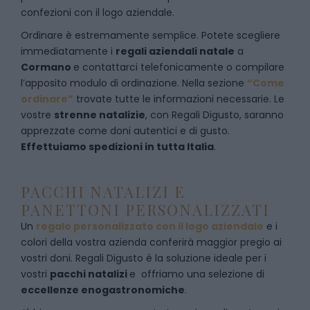
confezioni con il logo aziendale.
Ordinare è estremamente semplice. Potete scegliere
immediatamente i
regali aziendali natale
a
Cormano
e
contattarci telefonicamente
o c
ompilare
l’apposito modulo di ordinazione
. Nella sezione
“Come
ordinare”
trovate tutte le informazioni necessarie. Le
vostre
strenne natalizie
, con Regali Digusto, saranno
apprezzate come doni autentici e di gusto.
Effettuiamo spedizioni in tutta Italia
.
PACCHI NATALIZI E
PANETTONI PERSONALIZZATI
Un
regalo personalizzato con il logo aziendale
e i
colori della vostra azienda conferirà maggior pregio ai
vostri doni. Regali Digusto è la soluzione ideale per i
vostri
pacchi natalizi
e offriamo una selezione di
eccellenze enogastronomiche
.