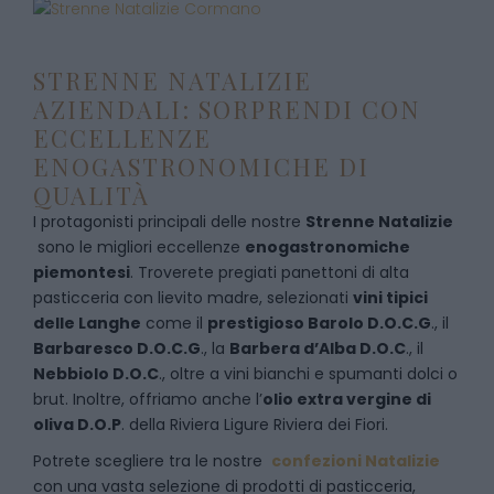
STRENNE NATALIZIE
AZIENDALI: SORPRENDI CON
ECCELLENZE
ENOGASTRONOMICHE DI
QUALITÀ
I protagonisti principali delle nostre
Strenne Natalizie
sono le migliori eccellenze
enogastronomiche
piemontesi
. Troverete pregiati panettoni di alta
pasticceria con lievito madre, selezionati
vini tipici
delle Langhe
come il
prestigioso Barolo D.O.C.G
., il
Barbaresco D.O.C.G
., la
Barbera d’Alba D.O.C
., il
Nebbiolo D.O.C
., oltre a vini bianchi e spumanti dolci o
brut. Inoltre, offriamo anche l’
olio extra vergine di
oliva D.O.P
. della Riviera Ligure Riviera dei Fiori.
Potrete scegliere tra le nostre
confezioni Natalizie
con una vasta selezione di prodotti di pasticceria,