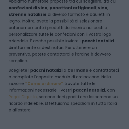
Abbiamo numerose proposte tra cui scegliere, tra cui
confezioni di vino
,
panettoni artigianali
,
vino
,
strenne natalizie
di diverso formato e bauletti in
legno. Inoltre, avete la possibilità di selezionare
autonomamente i prodotti da inserire nei cesti e
personalizzare tutte le confezioni con il vostro logo
aziendale. È anche possibile inviare i
pacchi natalizi
direttamente ai destinatari. Per ottenere un
preventivo, potete contattarci e l’ordine è davvero
semplice.
Scegliete i
pacchi natalizi
a
Cormano
e
contattateci
o compilate l’apposito modulo di ordinazione. Nella
sezione
“Come ordinare”
trovate tutte le
informazioni necessarie. I vostri
pacchi natalizi
, con
Regali Digusto
, saranno doni graditi che lasceranno un
ricordo indelebile. Effettuiamo spedizioni in tutta Italia
e all’estero.