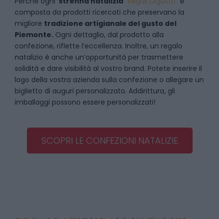
Perché ogni
strenna natalizia
“
Regali Digusto
”
è
composta da prodotti ricercati che preservano la
migliore
tradizione artigianale del gusto del
Piemonte.
Ogni dettaglio, dal prodotto alla
confezione, riflette l’eccellenza. Inoltre, un regalo
natalizio è anche un’opportunità per trasmettere
solidità e dare visibilità al vostro brand. Potete inserire il
logo della vostra azienda sulla confezione o allegare un
biglietto di auguri personalizzato. Addirittura, gli
imballaggi possono essere personalizzati!
SCOPRI LE CONFEZIONI NATALIZIE