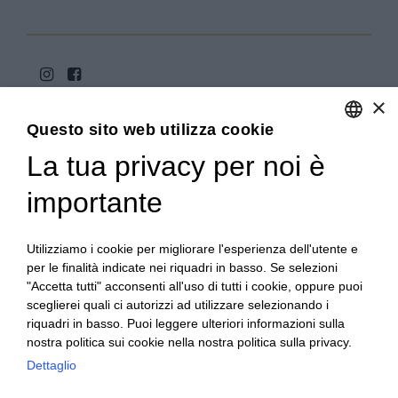
×
Questo sito web utilizza cookie
La tua privacy per noi è
ENGLISH
ITALIAN
importante
Copyright 2020© Regali Digusto è un marchio di Olio
Becchis di Becchis Danilo - Via Sommariva, 31/2/B -
10022 Carmagnola (TO) - PIVA 07980320019
Utilizziamo i cookie per migliorare l'esperienza dell'utente e
Creato da:
etinet.it
per le finalità indicate nei riquadri in basso. Se selezioni
"Accetta tutti" acconsenti all'uso di tutti i cookie, oppure puoi
sceglierei quali ci autorizzi ad utilizzare selezionando i
riquadri in basso. Puoi leggere ulteriori informazioni sulla
nostra politica sui cookie nella nostra politica sulla privacy.
Dettaglio