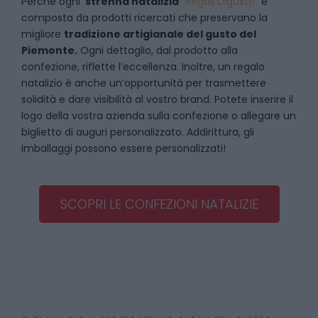
Perché ogni
strenna natalizia
“
Regali Digusto
”
è
composta da prodotti ricercati che preservano la
migliore
tradizione artigianale del gusto del
Piemonte.
Ogni dettaglio, dal prodotto alla
confezione, riflette l’eccellenza. Inoltre, un regalo
natalizio è anche un’opportunità per trasmettere
solidità e dare visibilità al vostro brand. Potete inserire il
logo della vostra azienda sulla confezione o allegare un
biglietto di auguri personalizzato. Addirittura, gli
imballaggi possono essere personalizzati!
SCOPRI LE CONFEZIONI NATALIZIE