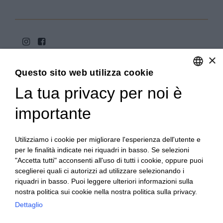
×
Questo sito web utilizza cookie
La tua privacy per noi è
ENGLISH
ITALIAN
importante
Copyright 2020© Regali Digusto è un marchio di Olio
Becchis di Becchis Danilo - Via Sommariva, 31/2/B -
10022 Carmagnola (TO) - PIVA 07980320019
Utilizziamo i cookie per migliorare l'esperienza dell'utente e
Creato da:
etinet.it
per le finalità indicate nei riquadri in basso. Se selezioni
"Accetta tutti" acconsenti all'uso di tutti i cookie, oppure puoi
sceglierei quali ci autorizzi ad utilizzare selezionando i
riquadri in basso. Puoi leggere ulteriori informazioni sulla
nostra politica sui cookie nella nostra politica sulla privacy.
Dettaglio