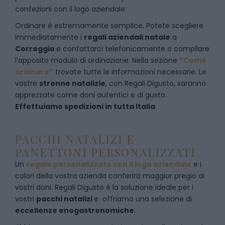
confezioni con il logo aziendale.
Ordinare è estremamente semplice. Potete scegliere
immediatamente i
regali aziendali natale
a
Correggio
e
contattarci telefonicamente
o c
ompilare
l’apposito modulo di ordinazione
. Nella sezione
“Come
ordinare”
trovate tutte le informazioni necessarie. Le
vostre
strenne natalizie
, con Regali Digusto, saranno
apprezzate come doni autentici e di gusto.
Effettuiamo spedizioni in tutta Italia
.
PACCHI NATALIZI E
PANETTONI PERSONALIZZATI
Un
regalo personalizzato con il logo aziendale
e i
colori della vostra azienda conferirà maggior pregio ai
vostri doni. Regali Digusto è la soluzione ideale per i
vostri
pacchi natalizi
e offriamo una selezione di
eccellenze enogastronomiche
.