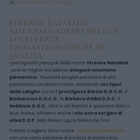
STRENNE NATALIZIE
AZIENDALI: SORPRENDI CON
ECCELLENZE
ENOGASTRONOMICHE DI
QUALITÀ
I protagonisti principali delle nostre
Strenne Natalizie
sono le migliori eccellenze
enogastronomiche
piemontesi
. Troverete pregiati panettoni di alta
pasticceria con lievito madre, selezionati
vini tipici
delle Langhe
come il
prestigioso Barolo D.O.C.G
., il
Barbaresco D.O.C.G
., la
Barbera d’Alba D.O.C
., il
Nebbiolo D.O.C
., oltre a vini bianchi e spumanti dolci o
brut. Inoltre, offriamo anche l’
olio extra vergine di
oliva D.O.P
. della Riviera Ligure Riviera dei Fiori.
Potrete scegliere tra le nostre
confezioni Natalizie
con una vasta selezione di prodotti di pasticceria,