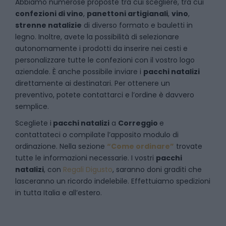
Abbiamo numerose proposte tra cui scegliere, tra cui
confezioni di vino
,
panettoni artigianali
,
vino
,
strenne natalizie
di diverso formato e bauletti in
legno. Inoltre, avete la possibilità di selezionare
autonomamente i prodotti da inserire nei cesti e
personalizzare tutte le confezioni con il vostro logo
aziendale. È anche possibile inviare i
pacchi natalizi
direttamente ai destinatari. Per ottenere un
preventivo, potete contattarci e l’ordine è davvero
semplice.
Scegliete i
pacchi natalizi
a
Correggio
e
contattateci
o compilate l’apposito modulo di
ordinazione. Nella sezione
“Come ordinare”
trovate
tutte le informazioni necessarie. I vostri
pacchi
natalizi
, con
Regali Digusto
, saranno doni graditi che
lasceranno un ricordo indelebile. Effettuiamo spedizioni
in tutta Italia e all’estero.