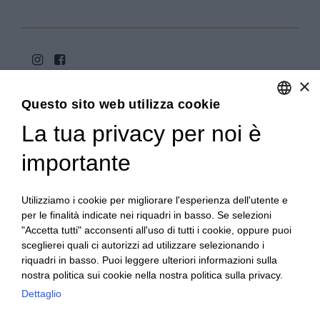
×
Questo sito web utilizza cookie
La tua privacy per noi è
ENGLISH
ITALIAN
importante
Copyright 2020© Regali Digusto è un marchio di Olio
Becchis di Becchis Danilo - Via Sommariva, 31/2/B -
10022 Carmagnola (TO) - PIVA 07980320019
Utilizziamo i cookie per migliorare l'esperienza dell'utente e
Creato da:
etinet.it
per le finalità indicate nei riquadri in basso. Se selezioni
"Accetta tutti" acconsenti all'uso di tutti i cookie, oppure puoi
sceglierei quali ci autorizzi ad utilizzare selezionando i
riquadri in basso. Puoi leggere ulteriori informazioni sulla
nostra politica sui cookie nella nostra politica sulla privacy.
Dettaglio