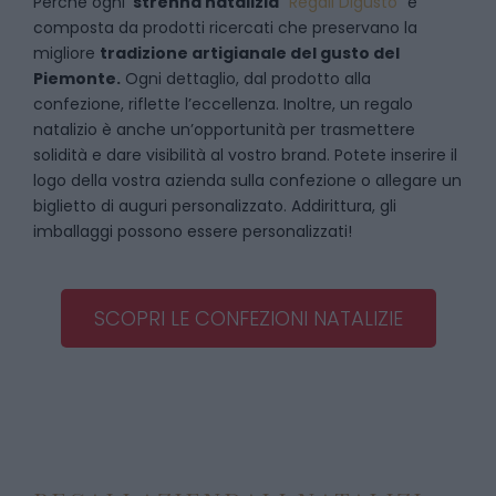
Perché ogni
strenna natalizia
“
Regali Digusto
”
è
composta da prodotti ricercati che preservano la
migliore
tradizione artigianale del gusto del
Piemonte.
Ogni dettaglio, dal prodotto alla
confezione, riflette l’eccellenza. Inoltre, un regalo
natalizio è anche un’opportunità per trasmettere
solidità e dare visibilità al vostro brand. Potete inserire il
logo della vostra azienda sulla confezione o allegare un
biglietto di auguri personalizzato. Addirittura, gli
imballaggi possono essere personalizzati!
SCOPRI LE CONFEZIONI NATALIZIE