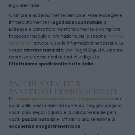
logo aziendale.
Ordinare è estremamente semplice. Potete scegliere
immediatamente i
regali aziendali natale
a
Erbusco
e
contattarci telefonicamente
o c
ompilare
l’apposito modulo di ordinazione
. Nella sezione
“Come
ordinare”
trovate tutte le informazioni necessarie. Le
vostre
strenne natalizie
, con Regali Digusto, saranno
apprezzate come doni autentici e di gusto.
Effettuiamo spedizioni in tutta Italia
.
PACCHI NATALIZI E
PANETTONI PERSONALIZZATI
Un
regalo personalizzato con il logo aziendale
e i
colori della vostra azienda conferirà maggior pregio ai
vostri doni. Regali Digusto è la soluzione ideale per i
vostri
pacchi natalizi
e offriamo una selezione di
eccellenze enogastronomiche
.