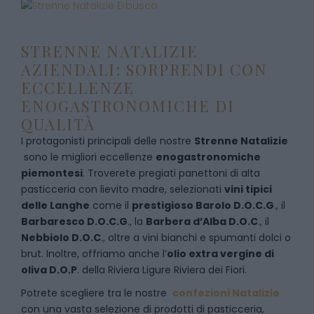
STRENNE NATALIZIE
AZIENDALI: SORPRENDI CON
ECCELLENZE
ENOGASTRONOMICHE DI
QUALITÀ
I protagonisti principali delle nostre
Strenne Natalizie
sono le migliori eccellenze
enogastronomiche
piemontesi
. Troverete pregiati panettoni di alta
pasticceria con lievito madre, selezionati
vini tipici
delle Langhe
come il
prestigioso Barolo D.O.C.G
., il
Barbaresco D.O.C.G
., la
Barbera d’Alba D.O.C
., il
Nebbiolo D.O.C
., oltre a vini bianchi e spumanti dolci o
brut. Inoltre, offriamo anche l’
olio extra vergine di
oliva D.O.P
. della Riviera Ligure Riviera dei Fiori.
Potrete scegliere tra le nostre
confezioni Natalizie
con una vasta selezione di prodotti di pasticceria,