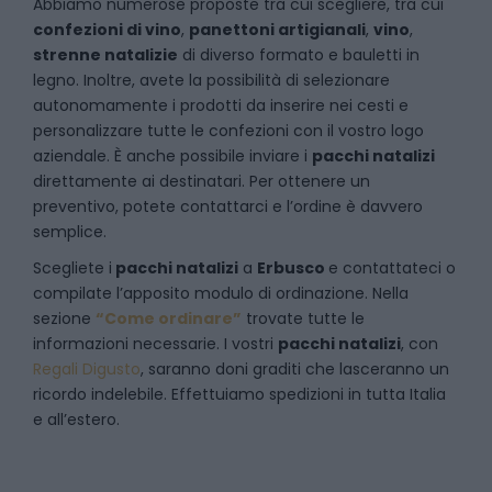
Abbiamo numerose proposte tra cui scegliere, tra cui
confezioni di vino
,
panettoni artigianali
,
vino
,
strenne natalizie
di diverso formato e bauletti in
legno. Inoltre, avete la possibilità di selezionare
autonomamente i prodotti da inserire nei cesti e
personalizzare tutte le confezioni con il vostro logo
aziendale. È anche possibile inviare i
pacchi natalizi
direttamente ai destinatari. Per ottenere un
preventivo, potete contattarci e l’ordine è davvero
semplice.
Scegliete i
pacchi natalizi
a
Erbusco
e
contattateci
o
compilate l’apposito modulo di ordinazione. Nella
sezione
“Come ordinare”
trovate tutte le
informazioni necessarie. I vostri
pacchi natalizi
, con
Regali Digusto
, saranno doni graditi che lasceranno un
ricordo indelebile. Effettuiamo spedizioni in tutta Italia
e all’estero.