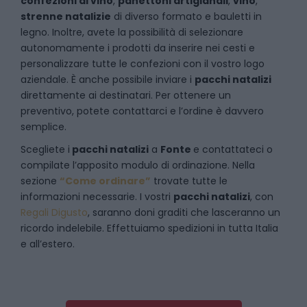
confezioni di vino
,
panettoni artigianali
,
vino
,
strenne natalizie
di diverso formato e bauletti in
legno. Inoltre, avete la possibilità di selezionare
autonomamente i prodotti da inserire nei cesti e
personalizzare tutte le confezioni con il vostro logo
aziendale. È anche possibile inviare i
pacchi natalizi
direttamente ai destinatari. Per ottenere un
preventivo, potete contattarci e l’ordine è davvero
semplice.
Scegliete i
pacchi natalizi
a
Fonte
e
contattateci
o
compilate l’apposito modulo di ordinazione. Nella
sezione
“Come ordinare”
trovate tutte le
informazioni necessarie. I vostri
pacchi natalizi
, con
Regali Digusto
, saranno doni graditi che lasceranno un
ricordo indelebile. Effettuiamo spedizioni in tutta Italia
e all’estero.