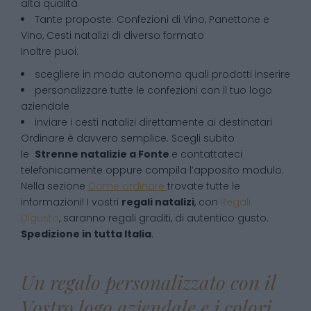
alta qualità
Tante proposte: Confezioni di Vino, Panettone e
Vino, Cesti natalizi di diverso formato
Inoltre puoi:
scegliere in modo autonomo quali prodotti inserire
personalizzare tutte le confezioni con il tuo logo
aziendale
inviare i cesti natalizi direttamente ai destinatari
Ordinare è davvero semplice. Scegli subito
le
Strenne natalizie
a
Fonte
e contattateci
telefonicamente oppure compila l’apposito modulo.
Nella sezione
Come ordinare
trovate tutte le
informazioni! I vostri
regali natalizi
, con
Regali
Digusto
, saranno regali graditi, di autentico gusto.
Spedizione in tutta Italia
.
Un regalo personalizzato con il
Vostro logo aziendale e i colori