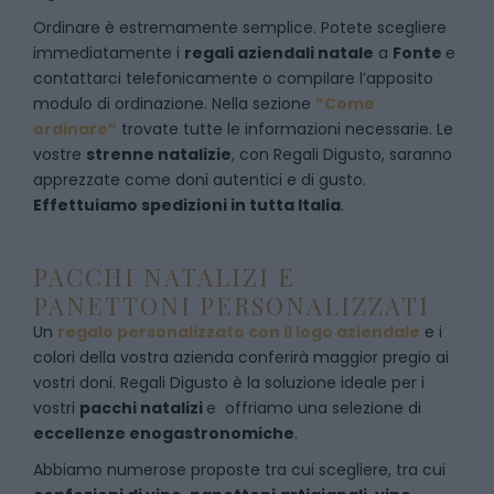
Ordinare è estremamente semplice. Potete scegliere
immediatamente i
regali aziendali natale
a
Fonte
e
contattarci telefonicamente
o c
ompilare l’apposito
modulo di ordinazione
. Nella sezione
“Come
ordinare”
trovate tutte le informazioni necessarie. Le
vostre
strenne natalizie
, con Regali Digusto, saranno
apprezzate come doni autentici e di gusto.
Effettuiamo spedizioni in tutta Italia
.
PACCHI NATALIZI E
PANETTONI PERSONALIZZATI
Un
regalo personalizzato con il logo aziendale
e i
colori della vostra azienda conferirà maggior pregio ai
vostri doni. Regali Digusto è la soluzione ideale per i
vostri
pacchi natalizi
e offriamo una selezione di
eccellenze enogastronomiche
.
Abbiamo numerose proposte tra cui scegliere, tra cui