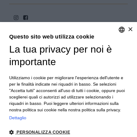
×
Questo sito web utilizza cookie
La tua privacy per noi è
ENGLISH
ITALIAN
importante
Copyright 2020© Regali Digusto è un marchio di Olio
Becchis di Becchis Danilo - Via Sommariva, 31/2/B -
10022 Carmagnola (TO) - PIVA 07980320019
Utilizziamo i cookie per migliorare l'esperienza dell'utente e
Creato da:
etinet.it
per le finalità indicate nei riquadri in basso. Se selezioni
"Accetta tutti" acconsenti all'uso di tutti i cookie, oppure puoi
sceglierei quali ci autorizzi ad utilizzare selezionando i
riquadri in basso. Puoi leggere ulteriori informazioni sulla
nostra politica sui cookie nella nostra politica sulla privacy.
Dettaglio
PERSONALIZZA COOKIE