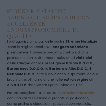
STRENNE NATALIZIE
AZIENDALI: SORPRENDI CON
ECCELLENZE
ENOGASTRONOMICHE DI
QUALITÀ
I protagonisti principali delle nostre
Strenne Natalizie
sono le migliori eccellenze
enogastronomiche
piemontesi
. Troverete pregiati panettoni di alta
pasticceria con lievito madre, selezionati
vini tipici
delle Langhe
come il
prestigioso Barolo D.O.C.G
., il
Barbaresco D.O.C.G
., la
Barbera d’Alba D.O.C
., il
Nebbiolo D.O.C
., oltre a vini bianchi e spumanti dolci o
brut. Inoltre, offriamo anche l’
olio extra vergine di
oliva D.O.P
. della Riviera Ligure Riviera dei Fiori.
Potrete scegliere tra le nostre
confezioni Natalizie
con una vasta selezione di prodotti di pasticceria,
come praline e cioccolatini realizzati con nocciole, i