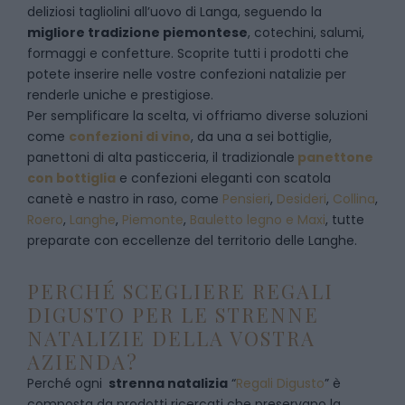
deliziosi tagliolini all’uovo di Langa, seguendo la
migliore tradizione piemontese
, cotechini, salumi,
formaggi e confetture. Scoprite tutti i prodotti che
potete inserire nelle vostre confezioni natalizie per
renderle uniche e prestigiose.
Per semplificare la scelta, vi offriamo diverse soluzioni
come
confezioni di vino
, da una a sei bottiglie,
panettoni di alta pasticceria, il tradizionale
panettone
con bottiglia
e confezioni eleganti con scatola
canetè e nastro in raso, come
Pensieri
,
Desideri
,
Collina
,
Roero
,
Langhe
,
Piemonte
,
Bauletto legno e Maxi
, tutte
preparate con eccellenze del territorio delle Langhe.
PERCHÉ SCEGLIERE REGALI
DIGUSTO PER LE STRENNE
NATALIZIE DELLA VOSTRA
AZIENDA?
Perché ogni
strenna natalizia
“
Regali Digusto
”
è
composta da prodotti ricercati che preservano la