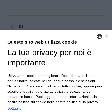
×
Questo sito web utilizza cookie
La tua privacy per noi è
ENGLISH
ITALIAN
importante
Copyright 2020© Regali Digusto è un marchio di Olio
Becchis di Becchis Danilo - Via Sommariva, 31/2/B -
10022 Carmagnola (TO) - PIVA 07980320019
Utilizziamo i cookie per migliorare l'esperienza dell'utente e
Creato da:
etinet.it
per le finalità indicate nei riquadri in basso. Se selezioni
"Accetta tutti" acconsenti all'uso di tutti i cookie, oppure puoi
sceglierei quali ci autorizzi ad utilizzare selezionando i
riquadri in basso. Puoi leggere ulteriori informazioni sulla
nostra politica sui cookie nella nostra politica sulla privacy.
Dettaglio