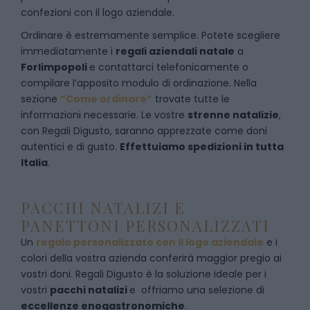
confezioni con il logo aziendale.
Ordinare è estremamente semplice. Potete scegliere
immediatamente i
regali aziendali natale
a
Forlimpopoli
e
contattarci telefonicamente
o
c
ompilare l’apposito modulo di ordinazione
. Nella
sezione
“Come ordinare”
trovate tutte le
informazioni necessarie. Le vostre
strenne natalizie
,
con Regali Digusto, saranno apprezzate come doni
autentici e di gusto.
Effettuiamo spedizioni in tutta
Italia
.
PACCHI NATALIZI E
PANETTONI PERSONALIZZATI
Un
regalo personalizzato con il logo aziendale
e i
colori della vostra azienda conferirà maggior pregio ai
vostri doni. Regali Digusto è la soluzione ideale per i
vostri
pacchi natalizi
e offriamo una selezione di
eccellenze enogastronomiche
.