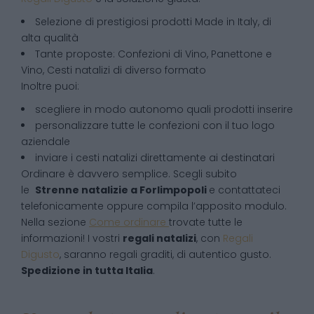
Selezione di prestigiosi prodotti Made in Italy, di
alta qualità
Tante proposte: Confezioni di Vino, Panettone e
Vino, Cesti natalizi di diverso formato
Inoltre puoi:
scegliere in modo autonomo quali prodotti inserire
personalizzare tutte le confezioni con il tuo logo
aziendale
inviare i cesti natalizi direttamente ai destinatari
Ordinare è davvero semplice. Scegli subito
le
Strenne natalizie
a
Forlimpopoli
e contattateci
telefonicamente oppure compila l’apposito modulo.
Nella sezione
Come ordinare
trovate tutte le
informazioni! I vostri
regali natalizi
, con
Regali
Digusto
, saranno regali graditi, di autentico gusto.
Spedizione in tutta Italia
.