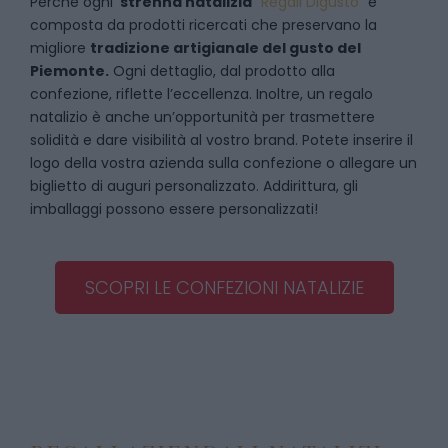
Perché ogni
strenna natalizia
“
Regali Digusto
”
è
composta da prodotti ricercati che preservano la
migliore
tradizione artigianale del gusto del
Piemonte.
Ogni dettaglio, dal prodotto alla
confezione, riflette l’eccellenza. Inoltre, un regalo
natalizio è anche un’opportunità per trasmettere
solidità e dare visibilità al vostro brand. Potete inserire il
logo della vostra azienda sulla confezione o allegare un
biglietto di auguri personalizzato. Addirittura, gli
imballaggi possono essere personalizzati!
SCOPRI LE CONFEZIONI NATALIZIE