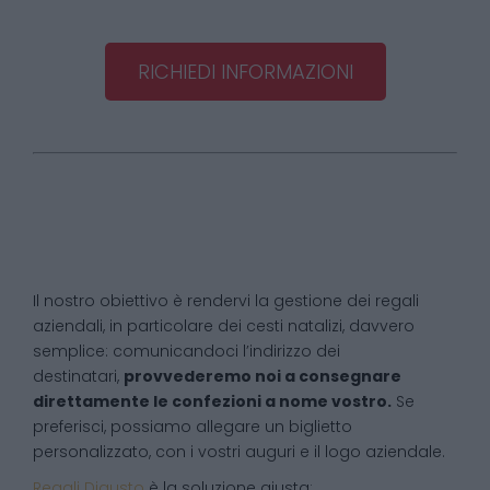
RICHIEDI INFORMAZIONI
Il nostro obiettivo è rendervi la gestione dei regali
aziendali, in particolare dei cesti natalizi, davvero
semplice: comunicandoci l’indirizzo dei
destinatari,
provvederemo noi a consegnare
direttamente le confezioni a nome vostro.
Se
preferisci, possiamo allegare un biglietto
personalizzato, con i vostri auguri e il logo aziendale.
Regali Digusto
è la soluzione giusta: