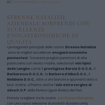
STRENNE NATALIZIE
AZIENDALI: SORPRENDI CON
ECCELLENZE
ENOGASTRONOMICHE DI
QUALITÀ
I protagonisti principali delle nostre
Strenne Natalizie
sono le migliori eccellenze
enogastronomiche
piemontesi
. Troverete pregiati panettoni di alta
pasticceria con lievito madre, selezionati
vini tipici
delle Langhe
come il
prestigioso Barolo D.O.C.G
., il
Barbaresco D.O.C.G
., la
Barbera d’Alba D.O.C
., il
Nebbiolo D.O.C
., oltre a vini bianchi e spumanti dolci o
brut. Inoltre, offriamo anche l’
olio extra vergine di
oliva D.O.P
. della Riviera Ligure Riviera dei Fiori.
Potrete scegliere tra le nostre
confezioni Natalizie
con una vasta selezione di prodotti di pasticceria,