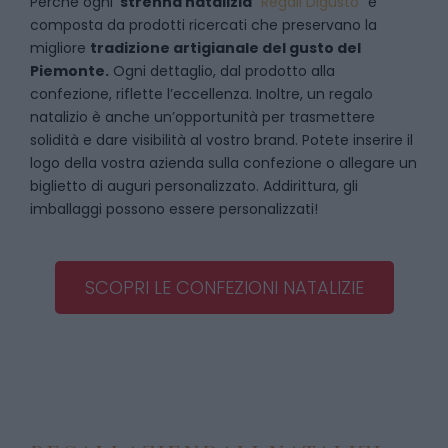
Perché ogni
strenna natalizia
“
Regali Digusto
”
è
composta da prodotti ricercati che preservano la
migliore
tradizione artigianale del gusto del
Piemonte.
Ogni dettaglio, dal prodotto alla
confezione, riflette l’eccellenza. Inoltre, un regalo
natalizio è anche un’opportunità per trasmettere
solidità e dare visibilità al vostro brand. Potete inserire il
logo della vostra azienda sulla confezione o allegare un
biglietto di auguri personalizzato. Addirittura, gli
imballaggi possono essere personalizzati!
SCOPRI LE CONFEZIONI NATALIZIE