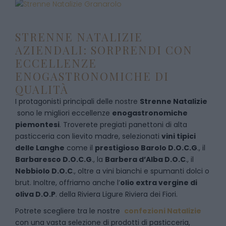
STRENNE NATALIZIE
AZIENDALI: SORPRENDI CON
ECCELLENZE
ENOGASTRONOMICHE DI
QUALITÀ
I protagonisti principali delle nostre
Strenne Natalizie
sono le migliori eccellenze
enogastronomiche
piemontesi
. Troverete pregiati panettoni di alta
pasticceria con lievito madre, selezionati
vini tipici
delle Langhe
come il
prestigioso Barolo D.O.C.G
., il
Barbaresco D.O.C.G
., la
Barbera d’Alba D.O.C
., il
Nebbiolo D.O.C
., oltre a vini bianchi e spumanti dolci o
brut. Inoltre, offriamo anche l’
olio extra vergine di
oliva D.O.P
. della Riviera Ligure Riviera dei Fiori.
Potrete scegliere tra le nostre
confezioni Natalizie
con una vasta selezione di prodotti di pasticceria,