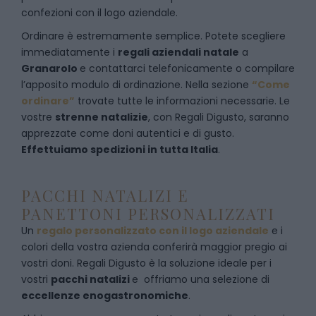
confezioni con il logo aziendale.
Ordinare è estremamente semplice. Potete scegliere
immediatamente i
regali aziendali natale
a
Granarolo
e
contattarci telefonicamente
o c
ompilare
l’apposito modulo di ordinazione
. Nella sezione
“Come
ordinare”
trovate tutte le informazioni necessarie. Le
vostre
strenne natalizie
, con Regali Digusto, saranno
apprezzate come doni autentici e di gusto.
Effettuiamo spedizioni in tutta Italia
.
PACCHI NATALIZI E
PANETTONI PERSONALIZZATI
Un
regalo personalizzato con il logo aziendale
e i
colori della vostra azienda conferirà maggior pregio ai
vostri doni. Regali Digusto è la soluzione ideale per i
vostri
pacchi natalizi
e offriamo una selezione di
eccellenze enogastronomiche
.