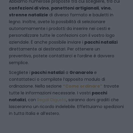
Abbiamo numerose proposte tra cui scegliere, tra cui
confezioni di vino
,
panettoni artigianali
,
vino
,
strenne natalizie
di diverso formato e bauletti in
legno. Inoltre, avete la possibilità di selezionare
autonomamente i prodotti da inserire nei cesti e
personalizzare tutte le confezioni con il vostro logo
aziendale. È anche possibile inviare i
pacchi natalizi
direttamente ai destinatari. Per ottenere un
preventivo, potete contattarci e l’ordine è davvero
semplice.
Scegliete i
pacchi natalizi
a
Granarolo
e
contattateci
o compilate l’apposito modulo di
ordinazione. Nella sezione
“Come ordinare”
trovate
tutte le informazioni necessarie. I vostri
pacchi
natalizi
, con
Regali Digusto
, saranno doni graditi che
lasceranno un ricordo indelebile. Effettuiamo spedizioni
in tutta Italia e all’estero.