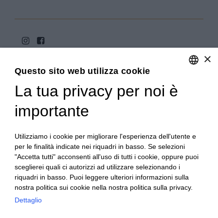
×
Questo sito web utilizza cookie
La tua privacy per noi è
ENGLISH
ITALIAN
importante
Copyright 2020© Regali Digusto è un marchio di Olio
Becchis di Becchis Danilo - Via Sommariva, 31/2/B -
10022 Carmagnola (TO) - PIVA 07980320019
Utilizziamo i cookie per migliorare l'esperienza dell'utente e
Creato da:
etinet.it
per le finalità indicate nei riquadri in basso. Se selezioni
"Accetta tutti" acconsenti all'uso di tutti i cookie, oppure puoi
sceglierei quali ci autorizzi ad utilizzare selezionando i
riquadri in basso. Puoi leggere ulteriori informazioni sulla
nostra politica sui cookie nella nostra politica sulla privacy.
Dettaglio