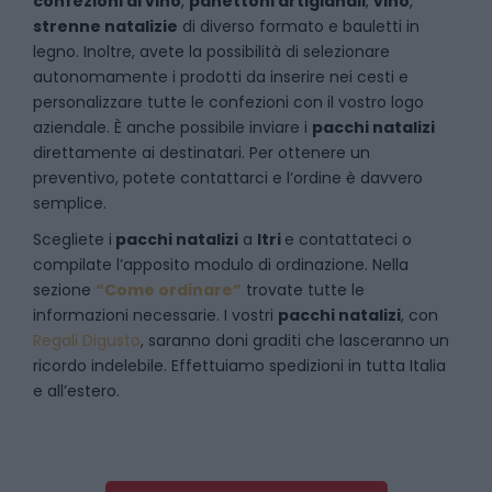
confezioni di vino
,
panettoni artigianali
,
vino
,
strenne natalizie
di diverso formato e bauletti in
legno. Inoltre, avete la possibilità di selezionare
autonomamente i prodotti da inserire nei cesti e
personalizzare tutte le confezioni con il vostro logo
aziendale. È anche possibile inviare i
pacchi natalizi
direttamente ai destinatari. Per ottenere un
preventivo, potete contattarci e l’ordine è davvero
semplice.
Scegliete i
pacchi natalizi
a
Itri
e
contattateci
o
compilate l’apposito modulo di ordinazione. Nella
sezione
“Come ordinare”
trovate tutte le
informazioni necessarie. I vostri
pacchi natalizi
, con
Regali Digusto
, saranno doni graditi che lasceranno un
ricordo indelebile. Effettuiamo spedizioni in tutta Italia
e all’estero.