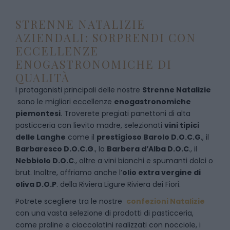
STRENNE NATALIZIE
AZIENDALI: SORPRENDI CON
ECCELLENZE
ENOGASTRONOMICHE DI
QUALITÀ
I protagonisti principali delle nostre
Strenne Natalizie
sono le migliori eccellenze
enogastronomiche
piemontesi
. Troverete pregiati panettoni di alta
pasticceria con lievito madre, selezionati
vini tipici
delle Langhe
come il
prestigioso Barolo D.O.C.G
., il
Barbaresco D.O.C.G
., la
Barbera d’Alba D.O.C
., il
Nebbiolo D.O.C
., oltre a vini bianchi e spumanti dolci o
brut. Inoltre, offriamo anche l’
olio extra vergine di
oliva D.O.P
. della Riviera Ligure Riviera dei Fiori.
Potrete scegliere tra le nostre
confezioni Natalizie
con una vasta selezione di prodotti di pasticceria,
come praline e cioccolatini realizzati con nocciole, i