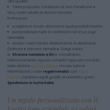
alta qualità
Tante proposte: Confezioni di Vino, Panettone e
Vino, Cesti natalizi di diverso formato
Inoltre puoi:
scegliere in modo autonomo quali prodotti inserire
personalizzare tutte le confezioni con il tuo logo
aziendale
inviare i cesti natalizi direttamente ai destinatari
Ordinare è davvero semplice. Scegli subito
le
Strenne natalizie
a
Itri
e contattateci
telefonicamente oppure compila l’apposito modulo.
Nella sezione
Come ordinare
trovate tutte le
informazioni! I vostri
regali natalizi
, con
Regali
Digusto
, saranno regali graditi, di autentico gusto.
Spedizione in tutta Italia
.
Un regalo personalizzato con il
Vostro logo aziendale e i colori