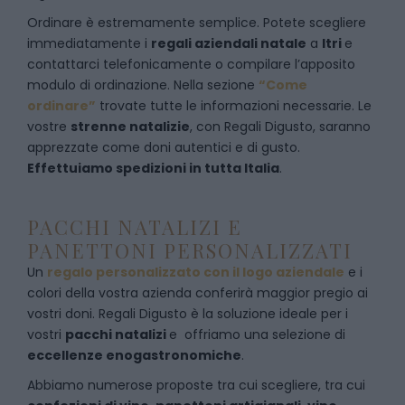
Ordinare è estremamente semplice. Potete scegliere
immediatamente i
regali aziendali natale
a
Itri
e
contattarci telefonicamente
o c
ompilare l’apposito
modulo di ordinazione
. Nella sezione
“Come
ordinare”
trovate tutte le informazioni necessarie. Le
vostre
strenne natalizie
, con Regali Digusto, saranno
apprezzate come doni autentici e di gusto.
Effettuiamo spedizioni in tutta Italia
.
PACCHI NATALIZI E
PANETTONI PERSONALIZZATI
Un
regalo personalizzato con il logo aziendale
e i
colori della vostra azienda conferirà maggior pregio ai
vostri doni. Regali Digusto è la soluzione ideale per i
vostri
pacchi natalizi
e offriamo una selezione di
eccellenze enogastronomiche
.
Abbiamo numerose proposte tra cui scegliere, tra cui