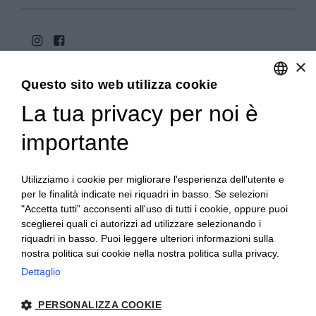
×
Questo sito web utilizza cookie
La tua privacy per noi è
ENGLISH
ITALIAN
importante
Copyright 2020© Regali Digusto è un marchio di Olio
Becchis di Becchis Danilo - Via Sommariva, 31/2/B -
10022 Carmagnola (TO) - PIVA 07980320019
Utilizziamo i cookie per migliorare l'esperienza dell'utente e
Creato da:
etinet.it
per le finalità indicate nei riquadri in basso. Se selezioni
"Accetta tutti" acconsenti all'uso di tutti i cookie, oppure puoi
sceglierei quali ci autorizzi ad utilizzare selezionando i
riquadri in basso. Puoi leggere ulteriori informazioni sulla
nostra politica sui cookie nella nostra politica sulla privacy.
Dettaglio
PERSONALIZZA COOKIE