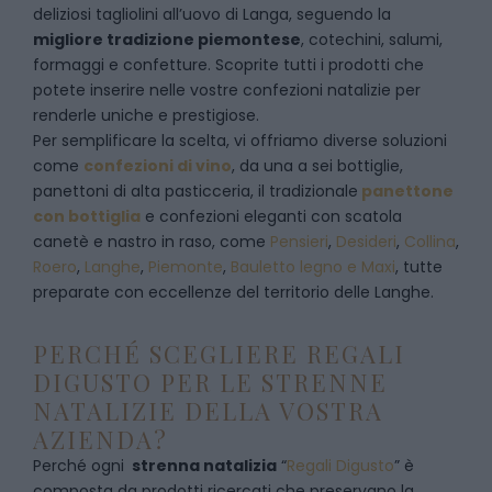
deliziosi tagliolini all’uovo di Langa, seguendo la
migliore tradizione piemontese
, cotechini, salumi,
formaggi e confetture. Scoprite tutti i prodotti che
potete inserire nelle vostre confezioni natalizie per
renderle uniche e prestigiose.
Per semplificare la scelta, vi offriamo diverse soluzioni
come
confezioni di vino
, da una a sei bottiglie,
panettoni di alta pasticceria, il tradizionale
panettone
con bottiglia
e confezioni eleganti con scatola
canetè e nastro in raso, come
Pensieri
,
Desideri
,
Collina
,
Roero
,
Langhe
,
Piemonte
,
Bauletto legno e Maxi
, tutte
preparate con eccellenze del territorio delle Langhe.
PERCHÉ SCEGLIERE REGALI
DIGUSTO PER LE STRENNE
NATALIZIE DELLA VOSTRA
AZIENDA?
Perché ogni
strenna natalizia
“
Regali Digusto
”
è
composta da prodotti ricercati che preservano la