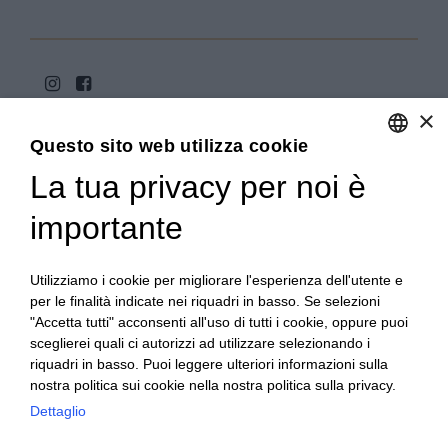
×
Questo sito web utilizza cookie
La tua privacy per noi è
ENGLISH
ITALIAN
importante
Copyright 2020© Regali Digusto è un marchio di Olio
Becchis di Becchis Danilo - Via Sommariva, 31/2/B -
10022 Carmagnola (TO) - PIVA 07980320019
Utilizziamo i cookie per migliorare l'esperienza dell'utente e
Creato da:
etinet.it
per le finalità indicate nei riquadri in basso. Se selezioni
"Accetta tutti" acconsenti all'uso di tutti i cookie, oppure puoi
sceglierei quali ci autorizzi ad utilizzare selezionando i
riquadri in basso. Puoi leggere ulteriori informazioni sulla
nostra politica sui cookie nella nostra politica sulla privacy.
Dettaglio