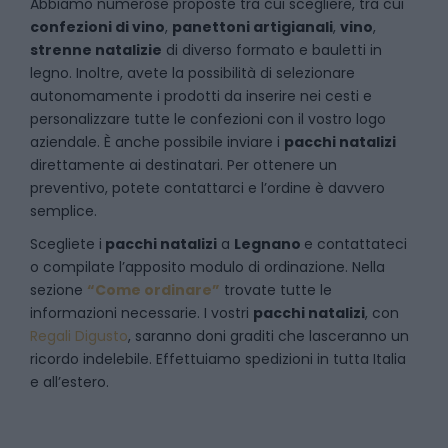
Abbiamo numerose proposte tra cui scegliere, tra cui
confezioni di vino
,
panettoni artigianali
,
vino
,
strenne natalizie
di diverso formato e bauletti in
legno. Inoltre, avete la possibilità di selezionare
autonomamente i prodotti da inserire nei cesti e
personalizzare tutte le confezioni con il vostro logo
aziendale. È anche possibile inviare i
pacchi natalizi
direttamente ai destinatari. Per ottenere un
preventivo, potete contattarci e l’ordine è davvero
semplice.
Scegliete i
pacchi natalizi
a
Legnano
e
contattateci
o compilate l’apposito modulo di ordinazione. Nella
sezione
“Come ordinare”
trovate tutte le
informazioni necessarie. I vostri
pacchi natalizi
, con
Regali Digusto
, saranno doni graditi che lasceranno un
ricordo indelebile. Effettuiamo spedizioni in tutta Italia
e all’estero.