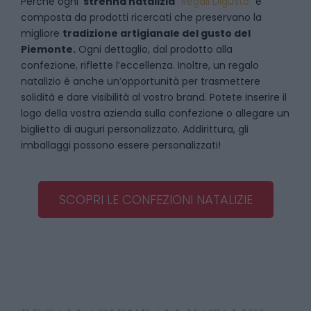
Perché ogni
strenna natalizia
“
Regali Digusto
”
è
composta da prodotti ricercati che preservano la
migliore
tradizione artigianale del gusto del
Piemonte.
Ogni dettaglio, dal prodotto alla
confezione, riflette l’eccellenza. Inoltre, un regalo
natalizio è anche un’opportunità per trasmettere
solidità e dare visibilità al vostro brand. Potete inserire il
logo della vostra azienda sulla confezione o allegare un
biglietto di auguri personalizzato. Addirittura, gli
imballaggi possono essere personalizzati!
SCOPRI LE CONFEZIONI NATALIZIE