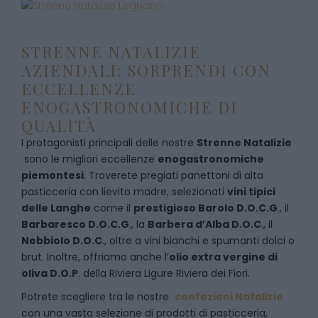
STRENNE NATALIZIE
AZIENDALI: SORPRENDI CON
ECCELLENZE
ENOGASTRONOMICHE DI
QUALITÀ
I protagonisti principali delle nostre
Strenne Natalizie
sono le migliori eccellenze
enogastronomiche
piemontesi
. Troverete pregiati panettoni di alta
pasticceria con lievito madre, selezionati
vini tipici
delle Langhe
come il
prestigioso Barolo D.O.C.G
., il
Barbaresco D.O.C.G
., la
Barbera d’Alba D.O.C
., il
Nebbiolo D.O.C
., oltre a vini bianchi e spumanti dolci o
brut. Inoltre, offriamo anche l’
olio extra vergine di
oliva D.O.P
. della Riviera Ligure Riviera dei Fiori.
Potrete scegliere tra le nostre
confezioni Natalizie
con una vasta selezione di prodotti di pasticceria,