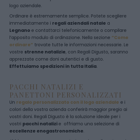
logo aziendale.
Ordinare è estremamente semplice. Potete scegliere
immediatamente i
regali aziendali natale
a
Legnano
e
contattarci telefonicamente
o c
ompilare
l’apposito modulo di ordinazione
. Nella sezione
“Come
ordinare”
trovate tutte le informazioni necessarie. Le
vostre
strenne natalizie
, con Regali Digusto, saranno
apprezzate come doni autentici e di gusto.
Effettuiamo spedizioni in tutta Italia
.
PACCHI NATALIZI E
PANETTONI PERSONALIZZATI
Un
regalo personalizzato con il logo aziendale
e i
colori della vostra azienda conferirà maggior pregio ai
vostri doni. Regali Digusto è la soluzione ideale per i
vostri
pacchi natalizi
e offriamo una selezione di
eccellenze enogastronomiche
.