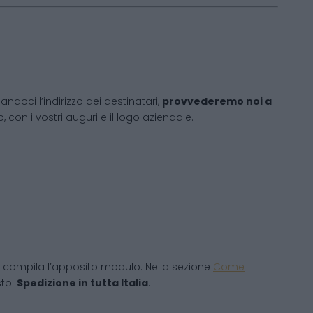
andoci l’indirizzo dei destinatari,
provvederemo noi a
 con i vostri auguri e il logo aziendale.
 compila l’apposito modulo. Nella sezione
Come
sto.
Spedizione in tutta Italia
.