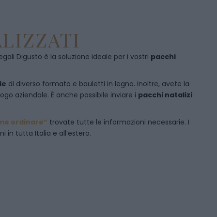
LIZZATI
egali Digusto è la soluzione ideale per i vostri
pacchi
ie
di diverso formato e bauletti in legno. Inoltre, avete la
logo aziendale. È anche possibile inviare i
pacchi natalizi
me ordinare”
trovate tutte le informazioni necessarie. I
in tutta Italia e all’estero.