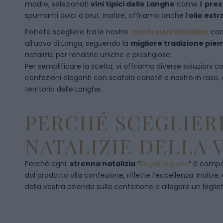
madre, selezionati
vini tipici delle Langhe
come il
pres
spumanti dolci o brut. Inoltre, offriamo anche l’
olio extr
Potrete scegliere tra le nostre
confezioni Natalizie
con
all’uovo di Langa, seguendo la
migliore tradizione pi
natalizie per renderle uniche e prestigiose.
Per semplificare la scelta, vi offriamo diverse soluzioni
confezioni eleganti con scatola canetè e nastro in raso
territorio delle Langhe.
PERCHÉ SCEGLIERE
NATALIZIE DELLA 
Perché ogni
strenna natalizia
“
Regali Digusto
”
è compos
dal prodotto alla confezione, riflette l’eccellenza. Inoltre
della vostra azienda sulla confezione o allegare un bigliet