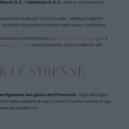
Alba D.O.C
., il
Nebbiolo D.O.C
., oltre a vini bianchi e
olatini realizzati con nocciole, i deliziosi tagliolini
 i prodotti che potete inserire nelle vostre confezioni
pasticceria, il tradizionale
panettone con bottiglia
e
to legno e Maxi
, tutte preparate con eccellenze del
R LE STRENNE
 artigianale del gusto del Piemonte.
Ogni dettaglio,
 e dare visibilità al vostro brand. Potete inserire il logo
sere personalizzati!