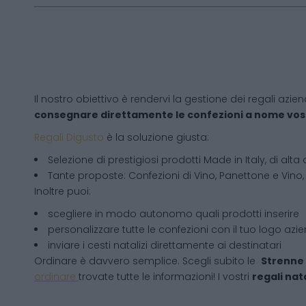
Il nostro obiettivo è rendervi la gestione dei regali azien
consegnare direttamente le confezioni a nome vos
Regali Digusto
è la soluzione giusta:
Selezione di prestigiosi prodotti Made in Italy, di alta 
Tante proposte: Confezioni di Vino, Panettone e Vino, 
Inoltre puoi:
scegliere in modo autonomo quali prodotti inserire
personalizzare tutte le confezioni con il tuo logo azi
inviare i cesti natalizi direttamente ai destinatari
Ordinare è davvero semplice. Scegli subito le
Strenne 
ordinare
trovate tutte le informazioni! I vostri
regali nata