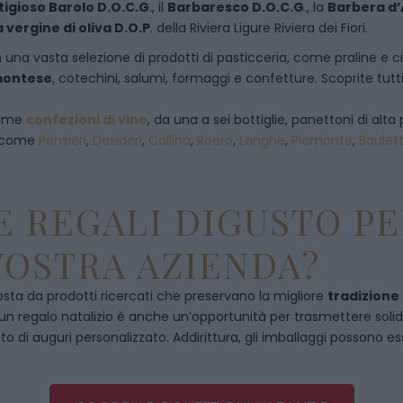
tigioso Barolo D.O.C.G
., il
Barbaresco D.O.C.G
., la
Barbera d’
a vergine di oliva D.O.P
. della Riviera Ligure Riviera dei Fiori.
 una vasta selezione di prodotti di pasticceria, come praline e ciocc
emontese
, cotechini, salumi, formaggi e confetture. Scoprite tutti
 come
confezioni di vino
, da una a sei bottiglie, panettoni di alta 
, come
Pensieri
,
Desideri
,
Collina
,
Roero
,
Langhe
,
Piemonte
,
Baulet
 REGALI DIGUSTO PE
VOSTRA AZIENDA?
ta da prodotti ricercati che preservano la migliore
tradizione
, un regalo natalizio è anche un’opportunità per trasmettere solidità
to di auguri personalizzato. Addirittura, gli imballaggi possono es