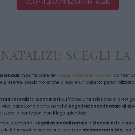
SCOPRI LE CONFEZIONI NATALIZIE
NATALIZI: SCEGLI LA
aziendali
, in particolare dei
regali aziendali natalizi
. Comunican
referite, possiamo anche allegare un biglietto personalizzato con
endali natalizi
a
Moncalieri
. Offriamo una selezione di prestigio
di vino, panettone e vino, nonché
Regali aziendali natale di d
izzare le confezioni con il logo aziendale.
immediatamente i
regali aziendali natale
a
Moncalieri
e
conta
te le informazioni necessarie. Le vostre
strenne natalizie
, con