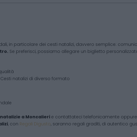
dali, in particolare dei cesti natalizi, davvero semplice: comunic
tro.
Se preferisci, possiamo allegare un biglietto personalizzato,
qualità
Cesti natalizi di diverso formato
endale
natalizie
a
Moncalieri
e contattateci telefonicamente oppure
lizi
, con
Regali Digusto
, saranno regali graditi, di autentico gu