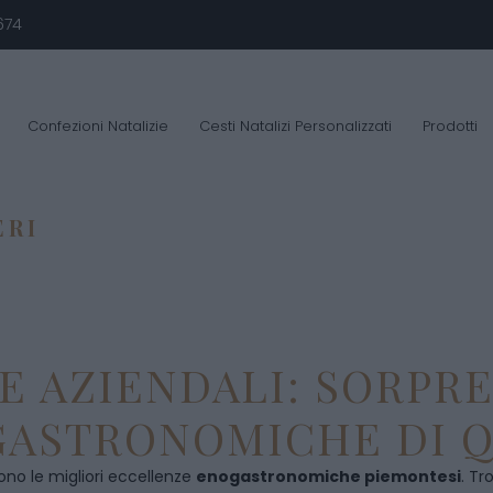
674
Confezioni Natalizie
Cesti Natalizi Personalizzati
Prodotti
ERI
E AZIENDALI: SORPR
ASTRONOMICHE DI Q
ono le migliori eccellenze
enogastronomiche piemontesi
. Tr