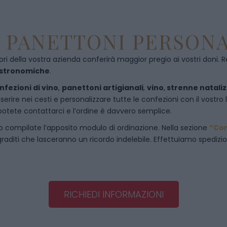
E PANETTONI PERSONA
ori della vostra azienda conferirà maggior pregio ai vostri doni. R
astronomiche
.
nfezioni di vino
,
panettoni artigianali
,
vino
,
strenne nataliz
rire nei cesti e personalizzare tutte le confezioni con il vostro 
potete contattarci e l’ordine è davvero semplice.
o compilate l’apposito modulo di ordinazione. Nella sezione
“Co
raditi che lasceranno un ricordo indelebile. Effettuiamo spedizioni 
RICHIEDI INFORMAZIONI