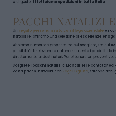
e di gusto.
Effettuiamo spedizioni in tutta Italia
.
PACCHI NATALIZI 
Un
regalo personalizzato con il logo aziendale
e i col
natalizi
e offriamo una selezione di
eccellenze enog
Abbiamo numerose proposte tra cui scegliere, tra cui
co
possibilità di selezionare autonomamente i prodotti da inse
direttamente ai destinatari. Per ottenere un preventivo, 
Scegliete i
pacchi natalizi
a
Moncalieri
e
contattateci
vostri
pacchi natalizi
, con
Regali Digusto
, saranno doni g