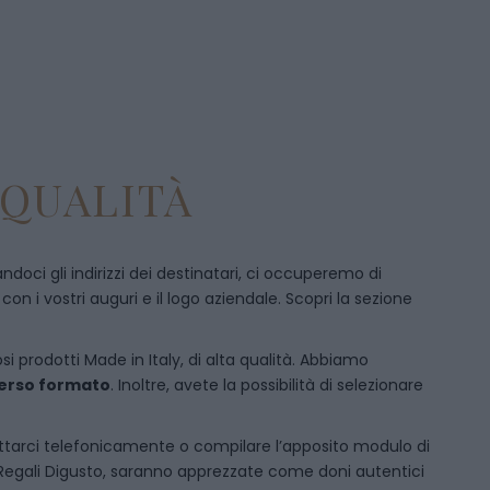
 QUALITÀ
doci gli indirizzi dei destinatari, ci occuperemo di
 i vostri auguri e il logo aziendale. Scopri la sezione
si prodotti Made in Italy, di alta qualità. Abbiamo
iverso formato
. Inoltre, avete la possibilità di selezionare
ttarci telefonicamente
o c
ompilare l’apposito modulo di
 Regali Digusto, saranno apprezzate come doni autentici