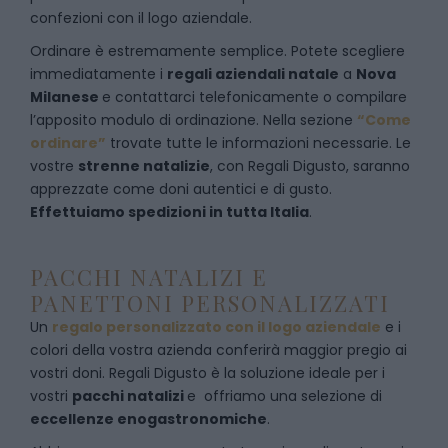
confezioni con il logo aziendale.
Ordinare è estremamente semplice. Potete scegliere
immediatamente i
regali aziendali natale
a
Nova
Milanese
e
contattarci telefonicamente
o c
ompilare
l’apposito modulo di ordinazione
. Nella sezione
“Come
ordinare”
trovate tutte le informazioni necessarie. Le
vostre
strenne natalizie
, con Regali Digusto, saranno
apprezzate come doni autentici e di gusto.
Effettuiamo spedizioni in tutta Italia
.
PACCHI NATALIZI E
PANETTONI PERSONALIZZATI
Un
regalo personalizzato con il logo aziendale
e i
colori della vostra azienda conferirà maggior pregio ai
vostri doni. Regali Digusto è la soluzione ideale per i
vostri
pacchi natalizi
e offriamo una selezione di
eccellenze enogastronomiche
.