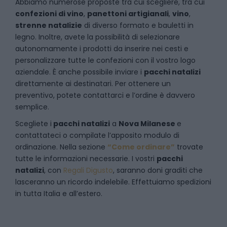
Abbiamo numerose proposte tra cui scegliere, tra cui
confezioni di vino
,
panettoni artigianali
,
vino
,
strenne natalizie
di diverso formato e bauletti in
legno. Inoltre, avete la possibilità di selezionare
autonomamente i prodotti da inserire nei cesti e
personalizzare tutte le confezioni con il vostro logo
aziendale. È anche possibile inviare i
pacchi natalizi
direttamente ai destinatari. Per ottenere un
preventivo, potete contattarci e l’ordine è davvero
semplice.
Scegliete i
pacchi natalizi
a
Nova Milanese
e
contattateci
o compilate l’apposito modulo di
ordinazione. Nella sezione
“Come ordinare”
trovate
tutte le informazioni necessarie. I vostri
pacchi
natalizi
, con
Regali Digusto
, saranno doni graditi che
lasceranno un ricordo indelebile. Effettuiamo spedizioni
in tutta Italia e all’estero.