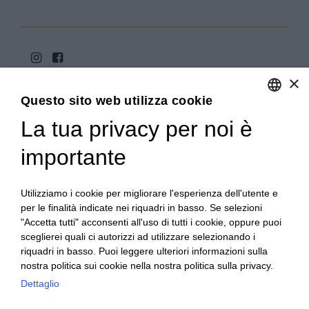
×
Questo sito web utilizza cookie
La tua privacy per noi è
ENGLISH
ITALIAN
importante
Copyright 2020© Regali Digusto è un marchio di Olio
Becchis di Becchis Danilo - Via Sommariva, 31/2/B -
10022 Carmagnola (TO) - PIVA 07980320019
Utilizziamo i cookie per migliorare l'esperienza dell'utente e
Creato da:
etinet.it
per le finalità indicate nei riquadri in basso. Se selezioni
"Accetta tutti" acconsenti all'uso di tutti i cookie, oppure puoi
sceglierei quali ci autorizzi ad utilizzare selezionando i
riquadri in basso. Puoi leggere ulteriori informazioni sulla
nostra politica sui cookie nella nostra politica sulla privacy.
Dettaglio