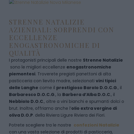
STRENNE NATALIZIE
AZIENDALI: SORPRENDI CON
ECCELLENZE
ENOGASTRONOMICHE DI
QUALITÀ
I protagonisti principali delle nostre
Strenne Natalizie
sono le migliori eccellenze
enogastronomiche
piemontesi
. Troverete pregiati panettoni di alta
pasticceria con lievito madre, selezionati
vini tipici
delle Langhe
come il
prestigioso Barolo D.O.C.G
., il
Barbaresco D.O.C.G
., la
Barbera d’Alba D.O.C
., il
Nebbiolo D.O.C
., oltre a vini bianchi e spumanti dolci o
brut. Inoltre, offriamo anche l’
olio extra vergine di
oliva D.O.P
. della Riviera Ligure Riviera dei Fiori.
Potrete scegliere tra le nostre
confezioni Natalizie
con una vasta selezione di prodotti di pasticceria,