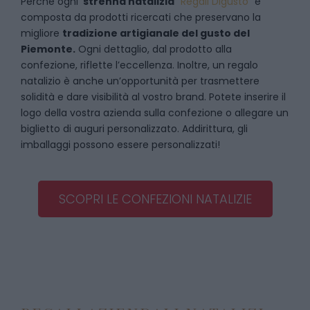
Perché ogni
strenna natalizia
“
Regali Digusto
”
è
composta da prodotti ricercati che preservano la
migliore
tradizione artigianale del gusto del
Piemonte.
Ogni dettaglio, dal prodotto alla
confezione, riflette l’eccellenza. Inoltre, un regalo
natalizio è anche un’opportunità per trasmettere
solidità e dare visibilità al vostro brand. Potete inserire il
logo della vostra azienda sulla confezione o allegare un
biglietto di auguri personalizzato. Addirittura, gli
imballaggi possono essere personalizzati!
SCOPRI LE CONFEZIONI NATALIZIE