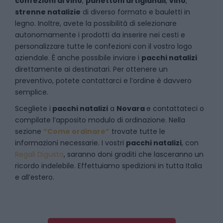
confezioni di vino
,
panettoni artigianali
,
vino
,
strenne natalizie
di diverso formato e bauletti in
legno. Inoltre, avete la possibilità di selezionare
autonomamente i prodotti da inserire nei cesti e
personalizzare tutte le confezioni con il vostro logo
aziendale. È anche possibile inviare i
pacchi natalizi
direttamente ai destinatari. Per ottenere un
preventivo, potete contattarci e l’ordine è davvero
semplice.
Scegliete i
pacchi natalizi
a
Novara
e
contattateci
o
compilate l’apposito modulo di ordinazione. Nella
sezione
“Come ordinare”
trovate tutte le
informazioni necessarie. I vostri
pacchi natalizi
, con
Regali Digusto
, saranno doni graditi che lasceranno un
ricordo indelebile. Effettuiamo spedizioni in tutta Italia
e all’estero.