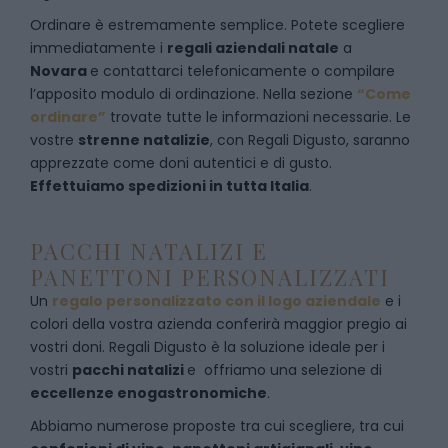
Ordinare è estremamente semplice. Potete scegliere
immediatamente i
regali aziendali natale
a
Novara
e
contattarci telefonicamente
o c
ompilare
l’apposito modulo di ordinazione
. Nella sezione
“Come
ordinare”
trovate tutte le informazioni necessarie. Le
vostre
strenne natalizie
, con Regali Digusto, saranno
apprezzate come doni autentici e di gusto.
Effettuiamo spedizioni in tutta Italia
.
PACCHI NATALIZI E
PANETTONI PERSONALIZZATI
Un
regalo personalizzato con il logo aziendale
e i
colori della vostra azienda conferirà maggior pregio ai
vostri doni. Regali Digusto è la soluzione ideale per i
vostri
pacchi natalizi
e offriamo una selezione di
eccellenze enogastronomiche
.
Abbiamo numerose proposte tra cui scegliere, tra cui