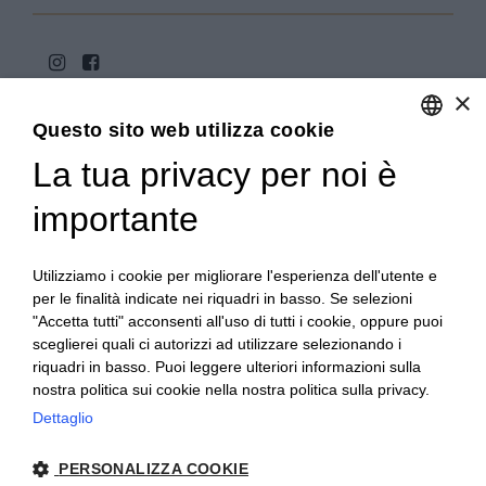
×
Questo sito web utilizza cookie
La tua privacy per noi è
ENGLISH
ITALIAN
importante
Copyright 2020© Regali Digusto è un marchio di Olio
Becchis di Becchis Danilo - Via Sommariva, 31/2/B -
10022 Carmagnola (TO) - PIVA 07980320019
Utilizziamo i cookie per migliorare l'esperienza dell'utente e
Creato da:
etinet.it
per le finalità indicate nei riquadri in basso. Se selezioni
"Accetta tutti" acconsenti all'uso di tutti i cookie, oppure puoi
sceglierei quali ci autorizzi ad utilizzare selezionando i
riquadri in basso. Puoi leggere ulteriori informazioni sulla
nostra politica sui cookie nella nostra politica sulla privacy.
Dettaglio
PERSONALIZZA COOKIE