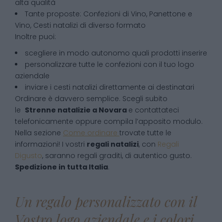
alta qualità
Tante proposte: Confezioni di Vino, Panettone e
Vino, Cesti natalizi di diverso formato
Inoltre puoi:
scegliere in modo autonomo quali prodotti inserire
personalizzare tutte le confezioni con il tuo logo
aziendale
inviare i cesti natalizi direttamente ai destinatari
Ordinare è davvero semplice. Scegli subito
le
Strenne natalizie
a
Novara
e contattateci
telefonicamente oppure compila l’apposito modulo.
Nella sezione
Come ordinare
trovate tutte le
informazioni! I vostri
regali natalizi
, con
Regali
Digusto
, saranno regali graditi, di autentico gusto.
Spedizione in tutta Italia
.
Un regalo personalizzato con il
Vostro logo aziendale e i colori