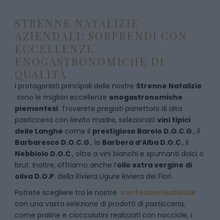
STRENNE NATALIZIE
AZIENDALI: SORPRENDI CON
ECCELLENZE
ENOGASTRONOMICHE DI
QUALITÀ
I protagonisti principali delle nostre
Strenne Natalizie
sono le migliori eccellenze
enogastronomiche
piemontesi
. Troverete pregiati panettoni di alta
pasticceria con lievito madre, selezionati
vini tipici
delle Langhe
come il
prestigioso Barolo D.O.C.G
., il
Barbaresco D.O.C.G
., la
Barbera d’Alba D.O.C
., il
Nebbiolo D.O.C
., oltre a vini bianchi e spumanti dolci o
brut. Inoltre, offriamo anche l’
olio extra vergine di
oliva D.O.P
. della Riviera Ligure Riviera dei Fiori.
Potrete scegliere tra le nostre
confezioni Natalizie
con una vasta selezione di prodotti di pasticceria,
come praline e cioccolatini realizzati con nocciole, i