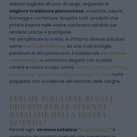
deliziosi tagliolini all’uovo di Langa, seguendo la
migliore tradizione piemontese
, cotechini, salumi,
formaggi e confetture. Scoprite tutti i prodotti che
potete inserire nelle vostre confezioni natalizie per
renderle uniche e prestigiose.
Per semplificare la scelta, vi offriamo diverse soluzioni
come
confezioni di vino
, da una a sei bottiglie,
panettoni di alta pasticceria, il tradizionale
panettone
con bottiglia
e confezioni eleganti con scatola
canetè e nastro in raso, come
Pensieri
,
Desideri
,
Collina
,
Roero
,
Langhe
,
Piemonte
,
Bauletto legno e Maxi
, tutte
preparate con eccellenze del territorio delle Langhe.
PERCHÉ SCEGLIERE REGALI
DIGUSTO PER LE STRENNE
NATALIZIE DELLA VOSTRA
AZIENDA?
Perché ogni
strenna natalizia
“
Regali Digusto
”
è
composta da prodotti ricercati che preservano la