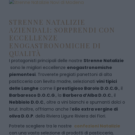
STRENNE NATALIZIE
AZIENDALI: SORPRENDI CON
ECCELLENZE
ENOGASTRONOMICHE DI
QUALITÀ
I protagonisti principali delle nostre
Strenne Natalizie
sono le migliori eccellenze
enogastronomiche
piemontesi
. Troverete pregiati panettoni di alta
pasticceria con lievito madre, selezionati
vini tipici
delle Langhe
come il
prestigioso Barolo D.O.C.G
., il
Barbaresco D.O.C.G
., la
Barbera d’Alba D.O.C
., il
Nebbiolo D.O.C
., oltre a vini bianchi e spumanti dolci o
brut. Inoltre, offriamo anche l’
olio extra vergine di
oliva D.O.P
. della Riviera Ligure Riviera dei Fiori.
Potrete scegliere tra le nostre
confezioni Natalizie
con una vasta selezione di prodotti di pasticceria,