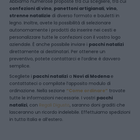
Abbiamo numerose proposte tra cui scegliere, tra cui
confezioni di vino
,
panettoni artigianali
,
vino
,
strenne natalizie
di diverso formato e bauletti in
legno. Inoltre, avete la possibilità di selezionare
autonomamente i prodotti da inserire nei cesti e
personalizzare tutte le confezioni con il vostro logo
aziendale. È anche possibile inviare i
pacchi natalizi
direttamente ai destinatari. Per ottenere un
preventivo, potete contattarci e l’ordine è davvero
semplice.
Scegliete i
pacchi natalizi
a
Novi di Modena
e
contattateci
o compilate l’apposito modulo di
ordinazione. Nella sezione
“Come ordinare”
trovate
tutte le informazioni necessarie. I vostri
pacchi
natalizi
, con
Regali Digusto
, saranno doni graditi che
lasceranno un ricordo indelebile. Effettuiamo spedizioni
in tutta Italia e all’estero.