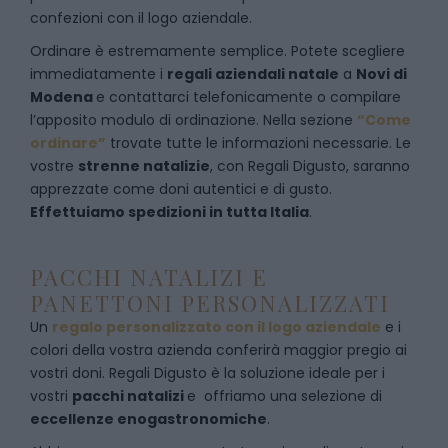
confezioni con il logo aziendale.
Ordinare è estremamente semplice. Potete scegliere
immediatamente i
regali aziendali natale
a
Novi di
Modena
e
contattarci telefonicamente
o c
ompilare
l’apposito modulo di ordinazione
. Nella sezione
“Come
ordinare”
trovate tutte le informazioni necessarie. Le
vostre
strenne natalizie
, con Regali Digusto, saranno
apprezzate come doni autentici e di gusto.
Effettuiamo spedizioni in tutta Italia
.
PACCHI NATALIZI E
PANETTONI PERSONALIZZATI
Un
regalo personalizzato con il logo aziendale
e i
colori della vostra azienda conferirà maggior pregio ai
vostri doni. Regali Digusto è la soluzione ideale per i
vostri
pacchi natalizi
e offriamo una selezione di
eccellenze enogastronomiche
.