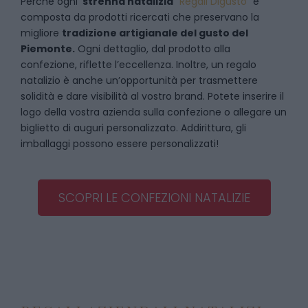
Perché ogni
strenna natalizia
“
Regali Digusto
”
è
composta da prodotti ricercati che preservano la
migliore
tradizione artigianale del gusto del
Piemonte.
Ogni dettaglio, dal prodotto alla
confezione, riflette l’eccellenza. Inoltre, un regalo
natalizio è anche un’opportunità per trasmettere
solidità e dare visibilità al vostro brand. Potete inserire il
logo della vostra azienda sulla confezione o allegare un
biglietto di auguri personalizzato. Addirittura, gli
imballaggi possono essere personalizzati!
SCOPRI LE CONFEZIONI NATALIZIE