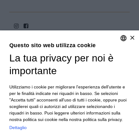
×
Questo sito web utilizza cookie
La tua privacy per noi è
ENGLISH
ITALIAN
importante
Copyright 2020© Regali Digusto è un marchio di Olio
Becchis di Becchis Danilo - Via Sommariva, 31/2/B -
10022 Carmagnola (TO) - PIVA 07980320019
Utilizziamo i cookie per migliorare l'esperienza dell'utente e
Creato da:
etinet.it
per le finalità indicate nei riquadri in basso. Se selezioni
"Accetta tutti" acconsenti all'uso di tutti i cookie, oppure puoi
sceglierei quali ci autorizzi ad utilizzare selezionando i
riquadri in basso. Puoi leggere ulteriori informazioni sulla
nostra politica sui cookie nella nostra politica sulla privacy.
Dettaglio