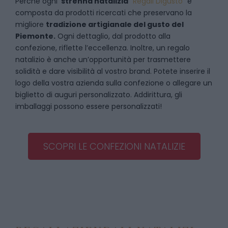
Perché ogni
strenna natalizia
“
Regali Digusto
”
è
composta da prodotti ricercati che preservano la
migliore
tradizione artigianale del gusto del
Piemonte.
Ogni dettaglio, dal prodotto alla
confezione, riflette l’eccellenza. Inoltre, un regalo
natalizio è anche un’opportunità per trasmettere
solidità e dare visibilità al vostro brand. Potete inserire il
logo della vostra azienda sulla confezione o allegare un
biglietto di auguri personalizzato. Addirittura, gli
imballaggi possono essere personalizzati!
SCOPRI LE CONFEZIONI NATALIZIE