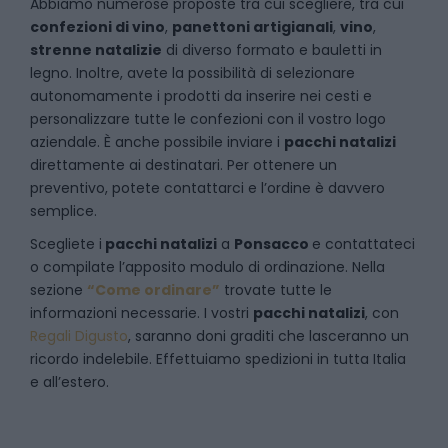
Abbiamo numerose proposte tra cui scegliere, tra cui
confezioni di vino
,
panettoni artigianali
,
vino
,
strenne natalizie
di diverso formato e bauletti in
legno. Inoltre, avete la possibilità di selezionare
autonomamente i prodotti da inserire nei cesti e
personalizzare tutte le confezioni con il vostro logo
aziendale. È anche possibile inviare i
pacchi natalizi
direttamente ai destinatari. Per ottenere un
preventivo, potete contattarci e l’ordine è davvero
semplice.
Scegliete i
pacchi natalizi
a
Ponsacco
e
contattateci
o compilate l’apposito modulo di ordinazione. Nella
sezione
“Come ordinare”
trovate tutte le
informazioni necessarie. I vostri
pacchi natalizi
, con
Regali Digusto
, saranno doni graditi che lasceranno un
ricordo indelebile. Effettuiamo spedizioni in tutta Italia
e all’estero.