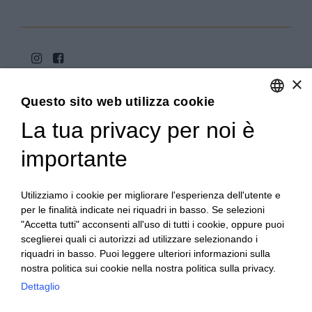
×
Questo sito web utilizza cookie
La tua privacy per noi è
ENGLISH
ITALIAN
importante
Copyright 2020© Regali Digusto è un marchio di Olio
Becchis di Becchis Danilo - Via Sommariva, 31/2/B -
10022 Carmagnola (TO) - PIVA 07980320019
Utilizziamo i cookie per migliorare l'esperienza dell'utente e
Creato da:
etinet.it
per le finalità indicate nei riquadri in basso. Se selezioni
"Accetta tutti" acconsenti all'uso di tutti i cookie, oppure puoi
sceglierei quali ci autorizzi ad utilizzare selezionando i
riquadri in basso. Puoi leggere ulteriori informazioni sulla
nostra politica sui cookie nella nostra politica sulla privacy.
Dettaglio