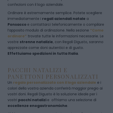
confezioni con il logo aziendale.
Ordinare è estremamente semplice. Potete scegliere
immediatamente i
regali aziendali natale
a
Ponsacco
e
contattarci telefonicamente
o c
ompilare
l’apposito modulo di ordinazione
. Nella sezione
“Come
ordinare”
trovate tutte le informazioni necessarie. Le
vostre
strenne natalizie
, con Regali Digusto, saranno
apprezzate come doni autentici e di gusto.
Effettuiamo spedizioni in tutta Italia
.
PACCHI NATALIZI E
PANETTONI PERSONALIZZATI
Un
regalo personalizzato con il logo aziendale
e i
colori della vostra azienda conferirà maggior pregio ai
vostri doni. Regali Digusto è la soluzione ideale per i
vostri
pacchi natalizi
e offriamo una selezione di
eccellenze enogastronomiche
.