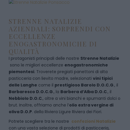
STRENNE NATALIZIE
AZIENDALI: SORPRENDI CON
ECCELLENZE
ENOGASTRONOMICHE DI
QUALITÀ
I protagonisti principali delle nostre
Strenne Natalizie
sono le migliori eccellenze
enogastronomiche
piemontesi
. Troverete pregiati panettoni di alta
pasticceria con lievito madre, selezionati
vini tipici
delle Langhe
come il
prestigioso Barolo D.O.C.G
., il
Barbaresco D.O.C.G
., la
Barbera d’Alba D.O.C
., il
Nebbiolo D.O.C
., oltre a vini bianchi e spumanti dolci o
brut. Inoltre, offriamo anche l’
olio extra vergine di
oliva D.O.P
. della Riviera Ligure Riviera dei Fiori.
Potrete scegliere tra le nostre
confezioni Natalizie
con una vasta selezione di prodotti di pasticceria,