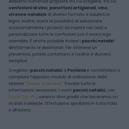
Abbiamo numerose proposte tra cui scegliere, tra cui
confezioni di vino
,
panettoni artigianali
,
vino
,
strenne natalizie
di diverso formato e bauletti in
legno. Inoltre, avete la possibilità di selezionare
autonomamente i prodotti da inserire nei cesti e
personalizzare tutte le confezioni con il vostro logo
aziendale. È anche possibile inviare i
pacchi natalizi
direttamente ai destinatari. Per ottenere un
preventivo, potete contattarci e l’ordine è davvero
semplice.
Scegliete i
pacchi natalizi
a
Pontinia
e
contattateci
o
compilate l’apposito modulo di ordinazione. Nella
sezione
“Come ordinare”
trovate tutte le
informazioni necessarie. I vostri
pacchi natalizi
, con
Regali Digusto
, saranno doni graditi che lasceranno un
ricordo indelebile. Effettuiamo spedizioni in tutta Italia
e all’estero.