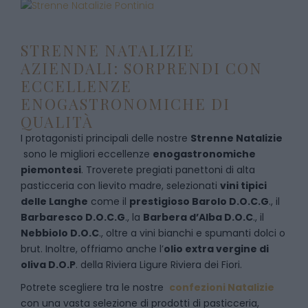
STRENNE NATALIZIE
AZIENDALI: SORPRENDI CON
ECCELLENZE
ENOGASTRONOMICHE DI
QUALITÀ
I protagonisti principali delle nostre
Strenne Natalizie
sono le migliori eccellenze
enogastronomiche
piemontesi
. Troverete pregiati panettoni di alta
pasticceria con lievito madre, selezionati
vini tipici
delle Langhe
come il
prestigioso Barolo D.O.C.G
., il
Barbaresco D.O.C.G
., la
Barbera d’Alba D.O.C
., il
Nebbiolo D.O.C
., oltre a vini bianchi e spumanti dolci o
brut. Inoltre, offriamo anche l’
olio extra vergine di
oliva D.O.P
. della Riviera Ligure Riviera dei Fiori.
Potrete scegliere tra le nostre
confezioni Natalizie
con una vasta selezione di prodotti di pasticceria,