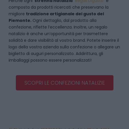
Perché ogni
strenna natalizia
“
Regali Digusto
”
è
composta da prodotti ricercati che preservano la
migliore
tradizione artigianale del gusto del
Piemonte.
Ogni dettaglio, dal prodotto alla
confezione, riflette l’eccellenza. Inoltre, un regalo
natalizio è anche un’opportunità per trasmettere
solidità e dare visibilità al vostro brand. Potete inserire il
logo della vostra azienda sulla confezione o allegare un
biglietto di auguri personalizzato. Addirittura, gli
imballaggi possono essere personalizzati!
SCOPRI LE CONFEZIONI NATALIZIE