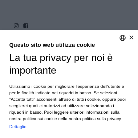
×
Questo sito web utilizza cookie
La tua privacy per noi è
ENGLISH
ITALIAN
importante
Copyright 2020© Regali Digusto è un marchio di Olio
Becchis di Becchis Danilo - Via Sommariva, 31/2/B -
10022 Carmagnola (TO) - PIVA 07980320019
Utilizziamo i cookie per migliorare l'esperienza dell'utente e
Creato da:
etinet.it
per le finalità indicate nei riquadri in basso. Se selezioni
"Accetta tutti" acconsenti all'uso di tutti i cookie, oppure puoi
sceglierei quali ci autorizzi ad utilizzare selezionando i
riquadri in basso. Puoi leggere ulteriori informazioni sulla
nostra politica sui cookie nella nostra politica sulla privacy.
Dettaglio