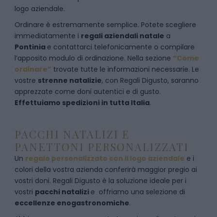
logo aziendale.
Ordinare è estremamente semplice. Potete scegliere
immediatamente i
regali aziendali natale
a
Pontinia
e
contattarci telefonicamente
o c
ompilare
l’apposito modulo di ordinazione
. Nella sezione
“Come
ordinare”
trovate tutte le informazioni necessarie. Le
vostre
strenne natalizie
, con Regali Digusto, saranno
apprezzate come doni autentici e di gusto.
Effettuiamo spedizioni in tutta Italia
.
PACCHI NATALIZI E
PANETTONI PERSONALIZZATI
Un
regalo personalizzato con il logo aziendale
e i
colori della vostra azienda conferirà maggior pregio ai
vostri doni. Regali Digusto è la soluzione ideale per i
vostri
pacchi natalizi
e offriamo una selezione di
eccellenze enogastronomiche
.