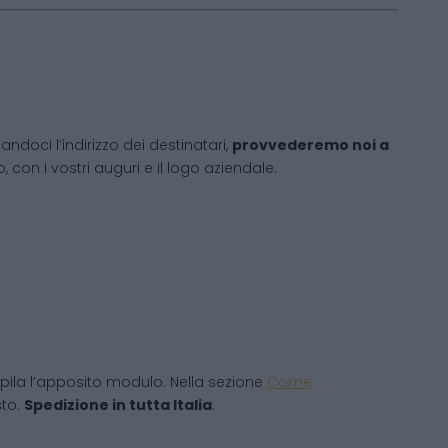
andoci l’indirizzo dei destinatari,
provvederemo noi a
 con i vostri auguri e il logo aziendale.
ila l’apposito modulo. Nella sezione
Come
sto.
Spedizione in tutta Italia
.