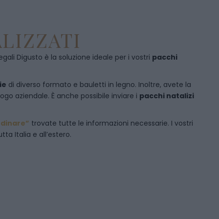
LIZZATI
egali Digusto è la soluzione ideale per i vostri
pacchi
ie
di diverso formato e bauletti in legno. Inoltre, avete la
logo aziendale. È anche possibile inviare i
pacchi natalizi
dinare”
trovate tutte le informazioni necessarie. I vostri
ta Italia e all’estero.