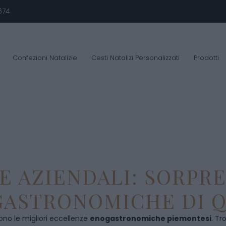
674
Confezioni Natalizie
Cesti Natalizi Personalizzati
Prodotti
E AZIENDALI: SORPR
ASTRONOMICHE DI Q
ono le migliori eccellenze
enogastronomiche piemontesi
. Tr