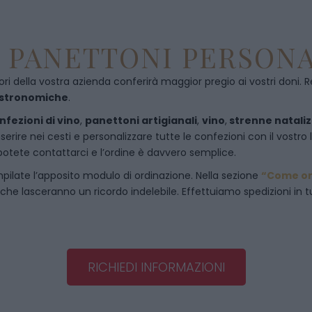
E PANETTONI PERSONA
ori della vostra azienda conferirà maggior pregio ai vostri doni. R
astronomiche
.
nfezioni di vino
,
panettoni artigianali
,
vino
,
strenne nataliz
rire nei cesti e personalizzare tutte le confezioni con il vostro 
potete contattarci e l’ordine è davvero semplice.
pilate l’apposito modulo di ordinazione. Nella sezione
“Come or
 che lasceranno un ricordo indelebile. Effettuiamo spedizioni in tut
RICHIEDI INFORMAZIONI