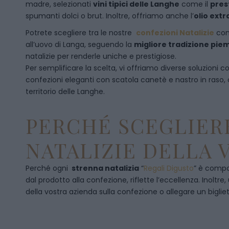
madre, selezionati
vini tipici delle Langhe
come il
pres
spumanti dolci o brut. Inoltre, offriamo anche l’
olio extr
Potrete scegliere tra le nostre
confezioni Natalizie
con
all’uovo di Langa, seguendo la
migliore tradizione pi
natalizie per renderle uniche e prestigiose.
Per semplificare la scelta, vi offriamo diverse soluzioni
confezioni eleganti con scatola canetè e nastro in raso
territorio delle Langhe.
PERCHÉ SCEGLIERE
NATALIZIE DELLA 
Perché ogni
strenna natalizia
“
Regali Digusto
”
è compos
dal prodotto alla confezione, riflette l’eccellenza. Inoltre
della vostra azienda sulla confezione o allegare un bigliet