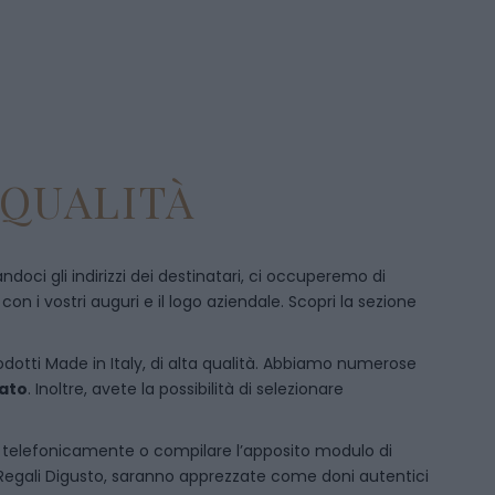
 QUALITÀ
doci gli indirizzi dei destinatari, ci occuperemo di
 i vostri auguri e il logo aziendale. Scopri la sezione
rodotti Made in Italy, di alta qualità. Abbiamo numerose
mato
. Inoltre, avete la possibilità di selezionare
i telefonicamente
o c
ompilare l’apposito modulo di
 Regali Digusto, saranno apprezzate come doni autentici