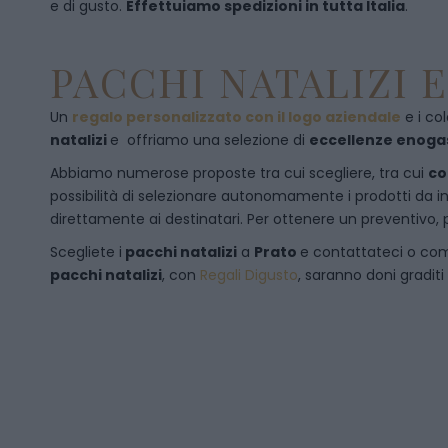
e di gusto.
Effettuiamo spedizioni in tutta Italia
.
PACCHI NATALIZI 
Un
regalo personalizzato con il logo aziendale
e i col
natalizi
e offriamo una selezione di
eccellenze enog
Abbiamo numerose proposte tra cui scegliere, tra cui
co
possibilità di selezionare autonomamente i prodotti da inse
direttamente ai destinatari. Per ottenere un preventivo, 
Scegliete i
pacchi natalizi
a
Prato
e
contattateci
o com
pacchi natalizi
, con
Regali Digusto
, saranno doni graditi