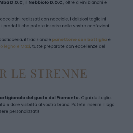
Alba D.O.C
., il
Nebbiolo D.O.C
., oltre a vini bianchi e
olatini realizzati con nocciole, i deliziosi tagliolini
 i prodotti che potete inserire nelle vostre confezioni
pasticceria, il tradizionale
panettone con bottiglia
e
to legno e Maxi
, tutte preparate con eccellenze del
R LE STRENNE
 artigianale del gusto del Piemonte.
Ogni dettaglio,
 e dare visibilità al vostro brand. Potete inserire il logo
sere personalizzati!