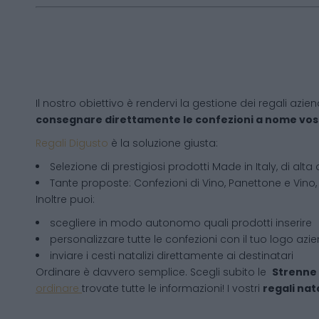
Il nostro obiettivo è rendervi la gestione dei regali azien
consegnare direttamente le confezioni a nome vos
Regali Digusto
è la soluzione giusta:
Selezione di prestigiosi prodotti Made in Italy, di alta 
Tante proposte: Confezioni di Vino, Panettone e Vino, 
Inoltre puoi:
scegliere in modo autonomo quali prodotti inserire
personalizzare tutte le confezioni con il tuo logo azi
inviare i cesti natalizi direttamente ai destinatari
Ordinare è davvero semplice. Scegli subito le
Strenne 
ordinare
trovate tutte le informazioni! I vostri
regali nata