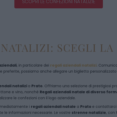
SCOPRI LE CONFEZIONI NATALIZIE
NATALIZI: SCEGLI LA
aziendali
, in particolare dei
regali aziendali natalizi
. Comunican
referite, possiamo anche allegare un biglietto personalizzato con
endali natalizi
a
Prato
. Offriamo una selezione di prestigiosi p
anettone e vino, nonché
Regali aziendali natale di diverso for
izzare le confezioni con il logo aziendale.
immediatamente i
regali aziendali natale
a
Prato
e
contattarc
te le informazioni necessarie. Le vostre
strenne natalizie
, con