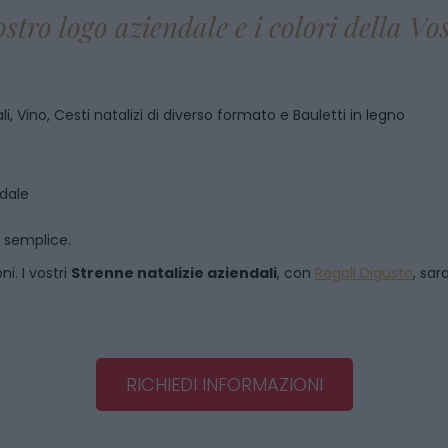
ostro logo aziendale e i colori della V
i, Vino, Cesti natalizi di diverso formato e Bauletti in legno
ndale
o semplice.
i. I vostri
Strenne natalizie aziendali
, con
Regali Digusto
, sar
RICHIEDI INFORMAZIONI