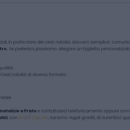
dali, in particolare dei cesti natalizi, davvero semplice: comunic
tro.
Se preferisci, possiamo allegare un biglietto personalizzato,
qualità
Cesti natalizi di diverso formato
endale
natalizie
a
Prato
e contattateci telefonicamente oppure comp
lizi
, con
Regali Digusto
, saranno regali graditi, di autentico gu