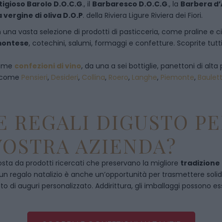
tigioso Barolo D.O.C.G
., il
Barbaresco D.O.C.G
., la
Barbera d’
a vergine di oliva D.O.P
. della Riviera Ligure Riviera dei Fiori.
 una vasta selezione di prodotti di pasticceria, come praline e ciocc
emontese
, cotechini, salumi, formaggi e confetture. Scoprite tutti
 come
confezioni di vino
, da una a sei bottiglie, panettoni di alta 
, come
Pensieri
,
Desideri
,
Collina
,
Roero
,
Langhe
,
Piemonte
,
Baulet
 REGALI DIGUSTO PE
VOSTRA AZIENDA?
ta da prodotti ricercati che preservano la migliore
tradizione
, un regalo natalizio è anche un’opportunità per trasmettere solidità
to di auguri personalizzato. Addirittura, gli imballaggi possono es