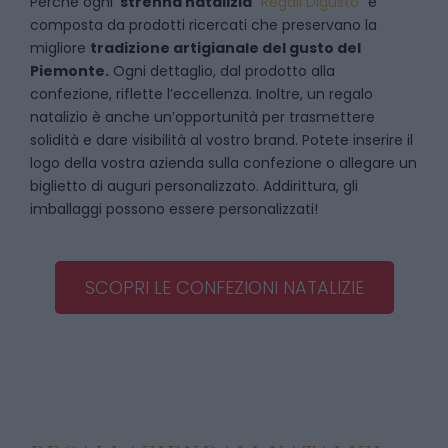
Perché ogni
strenna natalizia
“
Regali Digusto
”
è
composta da prodotti ricercati che preservano la
migliore
tradizione artigianale del gusto del
Piemonte.
Ogni dettaglio, dal prodotto alla
confezione, riflette l’eccellenza. Inoltre, un regalo
natalizio è anche un’opportunità per trasmettere
solidità e dare visibilità al vostro brand. Potete inserire il
logo della vostra azienda sulla confezione o allegare un
biglietto di auguri personalizzato. Addirittura, gli
imballaggi possono essere personalizzati!
SCOPRI LE CONFEZIONI NATALIZIE