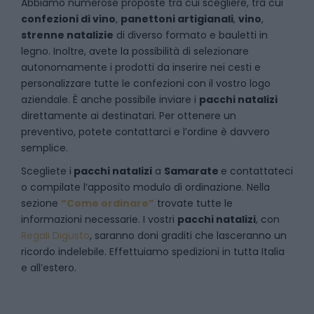
Abbiamo numerose proposte tra cui scegliere, tra cui
confezioni di vino
,
panettoni artigianali
,
vino
,
strenne natalizie
di diverso formato e bauletti in
legno. Inoltre, avete la possibilità di selezionare
autonomamente i prodotti da inserire nei cesti e
personalizzare tutte le confezioni con il vostro logo
aziendale. È anche possibile inviare i
pacchi natalizi
direttamente ai destinatari. Per ottenere un
preventivo, potete contattarci e l’ordine è davvero
semplice.
Scegliete i
pacchi natalizi
a
Samarate
e
contattateci
o compilate l’apposito modulo di ordinazione. Nella
sezione
“Come ordinare”
trovate tutte le
informazioni necessarie. I vostri
pacchi natalizi
, con
Regali Digusto
, saranno doni graditi che lasceranno un
ricordo indelebile. Effettuiamo spedizioni in tutta Italia
e all’estero.