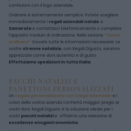
confezioni con il logo aziendale.
Ordinare è estremamente semplice. Potete scegliere
immediatamente i
regali aziendali natale
a
Samarate
e
contattarci telefonicamente
o c
ompilare
l’apposito modulo di ordinazione
. Nella sezione
“Come
ordinare”
trovate tutte le informazioni necessarie. Le
vostre
strenne natalizie
, con Regali Digusto, saranno
apprezzate come doni autentici e di gusto.
Effettuiamo spedizioni in tutta Italia
.
PACCHI NATALIZI E
PANETTONI PERSONALIZZATI
Un
regalo personalizzato con il logo aziendale
e i
colori della vostra azienda conferirà maggior pregio ai
vostri doni. Regali Digusto è la soluzione ideale per i
vostri
pacchi natalizi
e offriamo una selezione di
eccellenze enogastronomiche
.