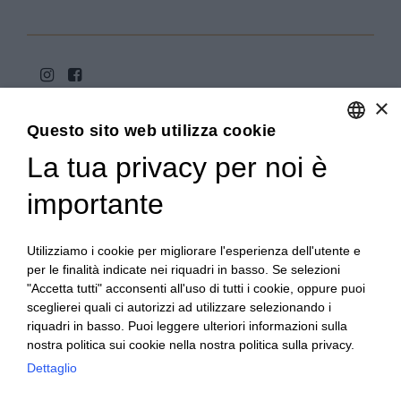
×
Questo sito web utilizza cookie
La tua privacy per noi è
ENGLISH
ITALIAN
importante
Copyright 2020© Regali Digusto è un marchio di Olio
Becchis di Becchis Danilo - Via Sommariva, 31/2/B -
10022 Carmagnola (TO) - PIVA 07980320019
Utilizziamo i cookie per migliorare l'esperienza dell'utente e
Creato da:
etinet.it
per le finalità indicate nei riquadri in basso. Se selezioni
"Accetta tutti" acconsenti all'uso di tutti i cookie, oppure puoi
sceglierei quali ci autorizzi ad utilizzare selezionando i
riquadri in basso. Puoi leggere ulteriori informazioni sulla
nostra politica sui cookie nella nostra politica sulla privacy.
Dettaglio