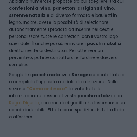
Abbiamo numerose proposte tra cui scegliere, tra cui
confezioni di vino
,
panettoni artigianali
,
vino
,
strenne natalizie
di diverso formato e bauletti in
legno. Inoltre, avete la possibilità di selezionare
autonomamente i prodotti da inserire nei cesti e
personalizzare tutte le confezioni con il vostro logo
aziendale. È anche possibile inviare i
pacchi natalizi
direttamente ai destinatari. Per ottenere un
preventivo, potete contattarci e l’ordine è davvero
semplice.
Scegliete i
pacchi natalizi
a
Soragna
e
contattateci
o compilate l’apposito modulo di ordinazione. Nella
sezione
“Come ordinare”
trovate tutte le
informazioni necessarie. I vostri
pacchi natalizi
, con
Regali Digusto
, saranno doni graditi che lasceranno un
ricordo indelebile. Effettuiamo spedizioni in tutta Italia
e all’estero.