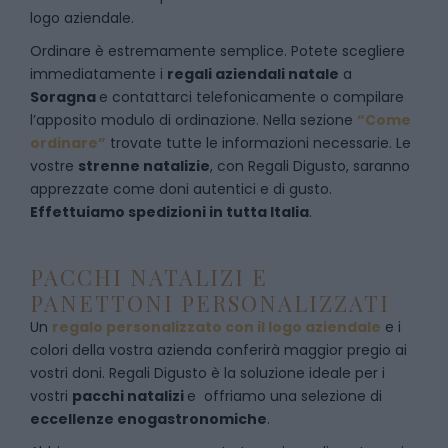
logo aziendale.
Ordinare è estremamente semplice. Potete scegliere
immediatamente i
regali aziendali natale
a
Soragna
e
contattarci telefonicamente
o c
ompilare
l’apposito modulo di ordinazione
. Nella sezione
“Come
ordinare”
trovate tutte le informazioni necessarie. Le
vostre
strenne natalizie
, con Regali Digusto, saranno
apprezzate come doni autentici e di gusto.
Effettuiamo spedizioni in tutta Italia
.
PACCHI NATALIZI E
PANETTONI PERSONALIZZATI
Un
regalo personalizzato con il logo aziendale
e i
colori della vostra azienda conferirà maggior pregio ai
vostri doni. Regali Digusto è la soluzione ideale per i
vostri
pacchi natalizi
e offriamo una selezione di
eccellenze enogastronomiche
.