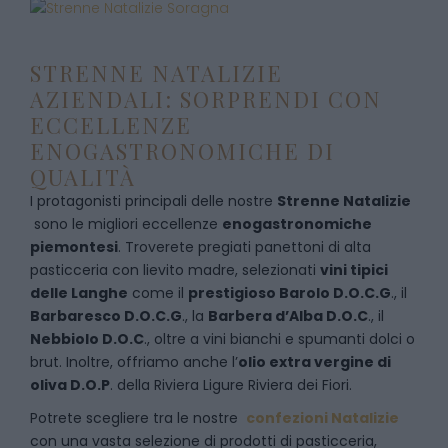
STRENNE NATALIZIE
AZIENDALI: SORPRENDI CON
ECCELLENZE
ENOGASTRONOMICHE DI
QUALITÀ
I protagonisti principali delle nostre
Strenne Natalizie
sono le migliori eccellenze
enogastronomiche
piemontesi
. Troverete pregiati panettoni di alta
pasticceria con lievito madre, selezionati
vini tipici
delle Langhe
come il
prestigioso Barolo D.O.C.G
., il
Barbaresco D.O.C.G
., la
Barbera d’Alba D.O.C
., il
Nebbiolo D.O.C
., oltre a vini bianchi e spumanti dolci o
brut. Inoltre, offriamo anche l’
olio extra vergine di
oliva D.O.P
. della Riviera Ligure Riviera dei Fiori.
Potrete scegliere tra le nostre
confezioni Natalizie
con una vasta selezione di prodotti di pasticceria,