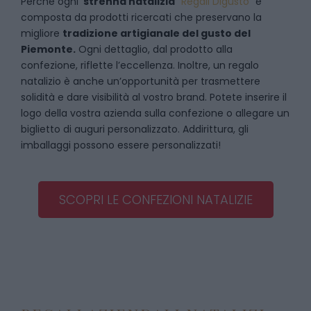
Perché ogni
strenna natalizia
“
Regali Digusto
”
è
composta da prodotti ricercati che preservano la
migliore
tradizione artigianale del gusto del
Piemonte.
Ogni dettaglio, dal prodotto alla
confezione, riflette l’eccellenza. Inoltre, un regalo
natalizio è anche un’opportunità per trasmettere
solidità e dare visibilità al vostro brand. Potete inserire il
logo della vostra azienda sulla confezione o allegare un
biglietto di auguri personalizzato. Addirittura, gli
imballaggi possono essere personalizzati!
SCOPRI LE CONFEZIONI NATALIZIE