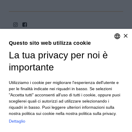
×
Questo sito web utilizza cookie
La tua privacy per noi è
ENGLISH
ITALIAN
importante
Copyright 2020© Regali Digusto è un marchio di Olio
Becchis di Becchis Danilo - Via Sommariva, 31/2/B -
10022 Carmagnola (TO) - PIVA 07980320019
Utilizziamo i cookie per migliorare l'esperienza dell'utente e
Creato da:
etinet.it
per le finalità indicate nei riquadri in basso. Se selezioni
"Accetta tutti" acconsenti all'uso di tutti i cookie, oppure puoi
sceglierei quali ci autorizzi ad utilizzare selezionando i
riquadri in basso. Puoi leggere ulteriori informazioni sulla
nostra politica sui cookie nella nostra politica sulla privacy.
Dettaglio