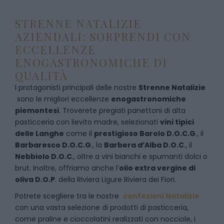
STRENNE NATALIZIE
AZIENDALI: SORPRENDI CON
ECCELLENZE
ENOGASTRONOMICHE DI
QUALITÀ
I protagonisti principali delle nostre
Strenne Natalizie
sono le migliori eccellenze
enogastronomiche
piemontesi
. Troverete pregiati panettoni di alta
pasticceria con lievito madre, selezionati
vini tipici
delle Langhe
come il
prestigioso Barolo D.O.C.G
., il
Barbaresco D.O.C.G
., la
Barbera d’Alba D.O.C
., il
Nebbiolo D.O.C
., oltre a vini bianchi e spumanti dolci o
brut. Inoltre, offriamo anche l’
olio extra vergine di
oliva D.O.P
. della Riviera Ligure Riviera dei Fiori.
Potrete scegliere tra le nostre
confezioni Natalizie
con una vasta selezione di prodotti di pasticceria,
come praline e cioccolatini realizzati con nocciole, i