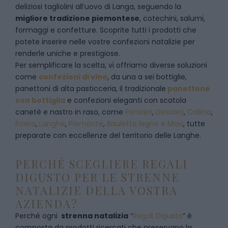
deliziosi tagliolini all’uovo di Langa, seguendo la
migliore tradizione piemontese
, cotechini, salumi,
formaggi e confetture. Scoprite tutti i prodotti che
potete inserire nelle vostre confezioni natalizie per
renderle uniche e prestigiose.
Per semplificare la scelta, vi offriamo diverse soluzioni
come
confezioni di vino
, da una a sei bottiglie,
panettoni di alta pasticceria, il tradizionale
panettone
con bottiglia
e confezioni eleganti con scatola
canetè e nastro in raso, come
Pensieri
,
Desideri
,
Collina
,
Roero
,
Langhe
,
Piemonte
,
Bauletto legno e Maxi
, tutte
preparate con eccellenze del territorio delle Langhe.
PERCHÉ SCEGLIERE REGALI
DIGUSTO PER LE STRENNE
NATALIZIE DELLA VOSTRA
AZIENDA?
Perché ogni
strenna natalizia
“
Regali Digusto
”
è
composta da prodotti ricercati che preservano la