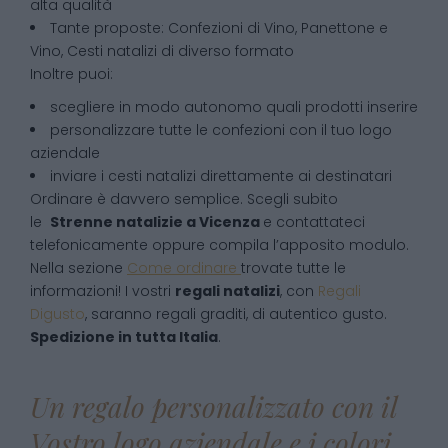
alta qualità
Tante proposte: Confezioni di Vino, Panettone e
Vino, Cesti natalizi di diverso formato
Inoltre puoi:
scegliere in modo autonomo quali prodotti inserire
personalizzare tutte le confezioni con il tuo logo
aziendale
inviare i cesti natalizi direttamente ai destinatari
Ordinare è davvero semplice. Scegli subito
le
Strenne natalizie
a
Vicenza
e contattateci
telefonicamente oppure compila l’apposito modulo.
Nella sezione
Come ordinare
trovate tutte le
informazioni! I vostri
regali natalizi
, con
Regali
Digusto
, saranno regali graditi, di autentico gusto.
Spedizione in tutta Italia
.
Un regalo personalizzato con il
Vostro logo aziendale e i colori