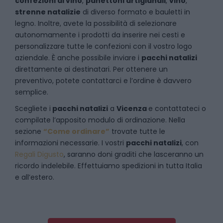
confezioni di vino
,
panettoni artigianali
,
vino
,
strenne natalizie
di diverso formato e bauletti in
legno. Inoltre, avete la possibilità di selezionare
autonomamente i prodotti da inserire nei cesti e
personalizzare tutte le confezioni con il vostro logo
aziendale. È anche possibile inviare i
pacchi natalizi
direttamente ai destinatari. Per ottenere un
preventivo, potete contattarci e l’ordine è davvero
semplice.
Scegliete i
pacchi natalizi
a
Vicenza
e
contattateci
o
compilate l’apposito modulo di ordinazione. Nella
sezione
“Come ordinare”
trovate tutte le
informazioni necessarie. I vostri
pacchi natalizi
, con
Regali Digusto
, saranno doni graditi che lasceranno un
ricordo indelebile. Effettuiamo spedizioni in tutta Italia
e all’estero.