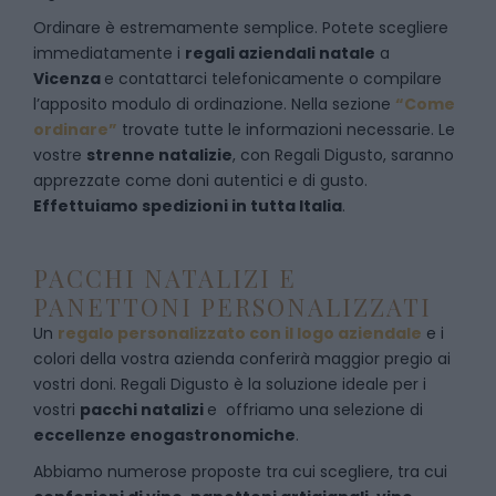
Ordinare è estremamente semplice. Potete scegliere
immediatamente i
regali aziendali natale
a
Vicenza
e
contattarci telefonicamente
o c
ompilare
l’apposito modulo di ordinazione
. Nella sezione
“Come
ordinare”
trovate tutte le informazioni necessarie. Le
vostre
strenne natalizie
, con Regali Digusto, saranno
apprezzate come doni autentici e di gusto.
Effettuiamo spedizioni in tutta Italia
.
PACCHI NATALIZI E
PANETTONI PERSONALIZZATI
Un
regalo personalizzato con il logo aziendale
e i
colori della vostra azienda conferirà maggior pregio ai
vostri doni. Regali Digusto è la soluzione ideale per i
vostri
pacchi natalizi
e offriamo una selezione di
eccellenze enogastronomiche
.
Abbiamo numerose proposte tra cui scegliere, tra cui