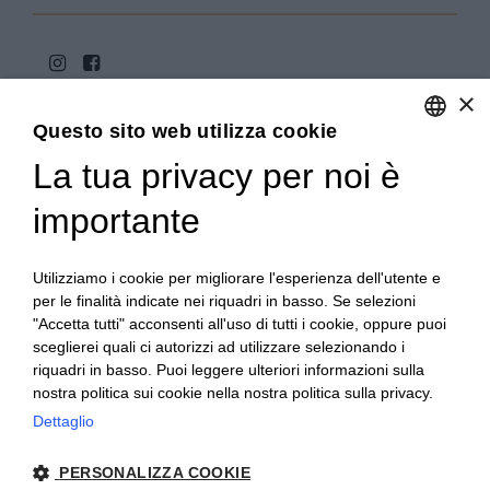
×
Questo sito web utilizza cookie
La tua privacy per noi è
ENGLISH
ITALIAN
importante
Copyright 2020© Regali Digusto è un marchio di Olio
Becchis di Becchis Danilo - Via Sommariva, 31/2/B -
10022 Carmagnola (TO) - PIVA 07980320019
Utilizziamo i cookie per migliorare l'esperienza dell'utente e
Creato da:
etinet.it
per le finalità indicate nei riquadri in basso. Se selezioni
"Accetta tutti" acconsenti all'uso di tutti i cookie, oppure puoi
sceglierei quali ci autorizzi ad utilizzare selezionando i
riquadri in basso. Puoi leggere ulteriori informazioni sulla
nostra politica sui cookie nella nostra politica sulla privacy.
Dettaglio
PERSONALIZZA COOKIE