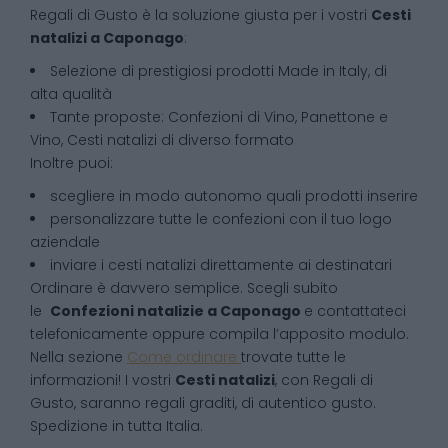
Regali di Gusto è la soluzione giusta per i vostri
Cesti
natalizi
a
Caponago
:
Selezione di prestigiosi prodotti Made in Italy, di
alta qualità
Tante proposte: Confezioni di Vino, Panettone e
Vino, Cesti natalizi di diverso formato
Inoltre puoi:
scegliere in modo autonomo quali prodotti inserire
personalizzare tutte le confezioni con il tuo logo
aziendale
inviare i cesti natalizi direttamente ai destinatari
Ordinare è davvero semplice. Scegli subito
le
Confezioni natalizie
a
Caponago
e contattateci
telefonicamente oppure compila l’apposito modulo.
Nella sezione
Come ordinare
trovate tutte le
informazioni! I vostri
Cesti natalizi
, con Regali di
Gusto, saranno regali graditi, di autentico gusto.
Spedizione in tutta Italia.