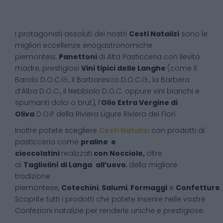
I protagonisti assoluti dei nostri
Cesti Natalizi
sono le
migliori eccellenze enogastronomiche
piemontesi:
Panettoni
di Alta Pasticceria con lievito
madre, prestigiosi
Vini tipici delle Langhe
(come il
Barolo D.O.C.G., il Barbaresco D.O.C.G., la Barbera
d’Alba D.O.C., il Nebbiolo D.O.C. oppure vini bianchi e
spumanti dolci o brut), l’
Olio Extra Vergine di
Oliva
D.O.P della Riviera Ligure Riviera dei Fiori.
Inoltre potete scegliere
Cesti Natalizi
con prodotti di
pasticceria come
praline e
cioccolatini
realizzati
con Nocciole,
oltre
ai
Tagliolini
di Langa
all’uovo
, della migliore
tradizione
piemontese,
Cotechini
,
Salumi
,
Formaggi
e
Confetture
.
Scoprite tutti i prodotti che potete inserire nelle vostre
Confezioni natalizie per renderle uniche e prestigiose.