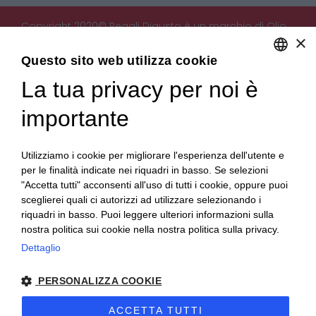
Copyright 2020© Regali Digusto è un marchio di Olio
×
Becchis di Becchis Danilo - Via Sommariva, 31/2/B -
10022 Carmagnola (TO) - PIVA 07980320019
Questo sito web utilizza cookie
Creato da:
etinet.it
La tua privacy per noi è
ENGLISH
ITALIAN
importante
Utilizziamo i cookie per migliorare l'esperienza dell'utente e
per le finalità indicate nei riquadri in basso. Se selezioni
"Accetta tutti" acconsenti all'uso di tutti i cookie, oppure puoi
sceglierei quali ci autorizzi ad utilizzare selezionando i
riquadri in basso. Puoi leggere ulteriori informazioni sulla
nostra politica sui cookie nella nostra politica sulla privacy.
Dettaglio
PERSONALIZZA COOKIE
ACCETTA TUTTI