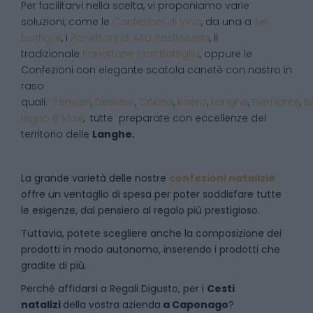
Per facilitarvi nella scelta, vi proponiamo varie
soluzioni, come le
Confezioni di Vino
, da una a
sei
bottiglie
, i
Panettoni di Alta Pasticceria
, il
tradizionale
Panettone con Bottiglia
, oppure le
Confezioni con elegante scatola canetè con nastro in
raso
quali:
Pensieri
,
Desideri
,
Collina
,
Roero
,
Langhe
,
Piemonte
,
B
legno e Maxi
, tutte preparate con eccellenze del
territorio delle
Langhe.
La grande varietà delle nostre
confezioni natalizie
offre un ventaglio di spesa per poter soddisfare tutte
le esigenze, dal pensiero al regalo più prestigioso.
Tuttavia, potete scegliere anche la composizione dei
prodotti in modo autonomo, inserendo i prodotti che
gradite di più.
Perché affidarsi a Regali Digusto, per i
Cesti
natalizi
della vostra azienda
a
Caponago
?