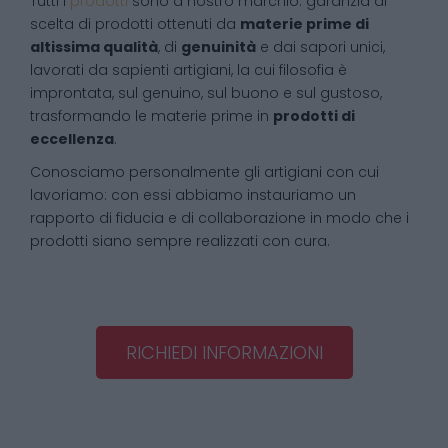
Tutti i
prodotti
sono a nostro marchio: garanzia di
scelta di prodotti ottenuti da
materie prime di
altissima qualità
, di
genuinità
e dai sapori unici,
lavorati da sapienti artigiani, la cui filosofia è
improntata, sul genuino, sul buono e sul gustoso,
trasformando le materie prime in
prodotti di
eccellenza
.
Conosciamo personalmente gli artigiani con cui
lavoriamo: con essi abbiamo instauriamo un
rapporto di fiducia e di collaborazione in modo che i
prodotti siano sempre realizzati con cura.
RICHIEDI INFORMAZIONI