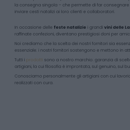
la consegna singola – che permette di far consegnare 
inviare cesti natalizi ai loro clienti e collaboratori.
In occasione delle
feste natalizie
i grandi
vini delle 
raffinate confezioni, diventano prestigiosi doni per amici
Noi crediamo che la scelta dei nostri fornitori sia essenz
essenziale: i nostri fornitori sostengono e mettono in a
Tutti i
prodotti
sono a nostro marchio: garanzia di scelta
artigiani, la cui filosofia è improntata, sul genuino, su
Conosciamo personalmente gli artigiani con cui lavori
realizzati con cura.