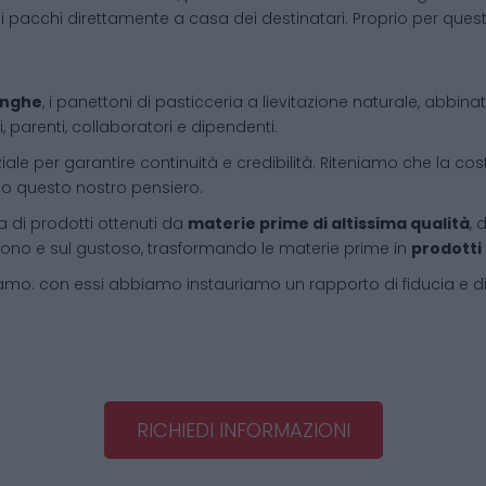
i pacchi direttamente a casa dei destinatari. Proprio per que
Langhe
, i panettoni di pasticceria a lievitazione naturale, abbin
, parenti, collaboratori e dipendenti.
iale per garantire continuità e credibilità. Riteniamo che la cos
tto questo nostro pensiero.
 di prodotti ottenuti da
materie prime di altissima qualità
, 
l buono e sul gustoso, trasformando le materie prime in
prodotti
amo: con essi abbiamo instauriamo un rapporto di fiducia e d
RICHIEDI INFORMAZIONI