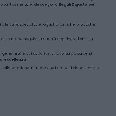
sto tantissime aziende scelgono
Regali Digusto
per
ati alle varie specialità enogastronomiche, proposti in
tanza nel perseguire la qualità degli ingredienti sia
di
genuinità
e dai sapori unici, lavorati da sapienti
 di eccellenza
.
i collaborazione in modo che i prodotti siano sempre