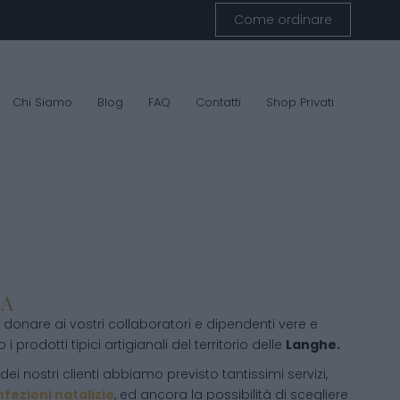
Come ordinare
Chi Siamo
Blog
FAQ
Contatti
Shop Privati
IA
donare ai vostri collaboratori e dipendenti vere e
 i prodotti tipici artigianali del territorio delle
Langhe.
ei nostri clienti abbiamo previsto tantissimi servizi,
fezioni natalizie
, ed ancora la possibilità di scegliere