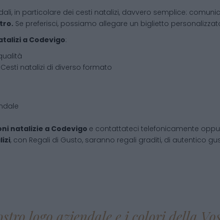
dali, in particolare dei cesti natalizi, davvero semplice: comunic
tro.
Se preferisci, possiamo allegare un biglietto personalizzato,
atalizi
a
Codevigo
:
qualità
Cesti natalizi di diverso formato
endale
ni natalizie
a
Codevigo
e contattateci telefonicamente oppu
izi
, con Regali di Gusto, saranno regali graditi, di autentico gust
ostro logo aziendale e i colori della V