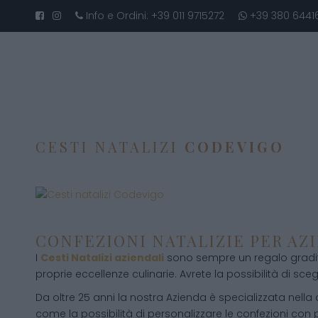
Info e Ordini:
+39 011 9715272
+39 380 6441
CESTI NATALIZI
CODEVIGO
CONFEZIONI NATALIZIE PER AZ
I
Cesti Natalizi aziendali
sono sempre un regalo gradito
proprie eccellenze culinarie. Avrete la possibilità di scegli
Da oltre 25 anni la nostra Azienda è specializzata nella
come la possibilità di personalizzare le confezioni con p