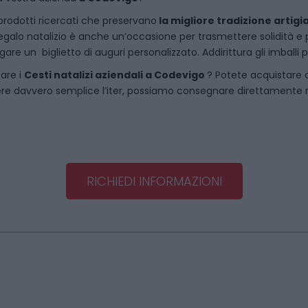
rodotti ricercati che preservano
la migliore tradizione artigi
egalo natalizio è anche un’occasione per trasmettere solidità e per 
are un biglietto di auguri personalizzato. Addirittura gli imballi
tare i
Cesti natalizi aziendali
a
Codevigo
? Potete acquistare
re davvero semplice l’iter, possiamo consegnare direttamente noi 
RICHIEDI INFORMAZIONI