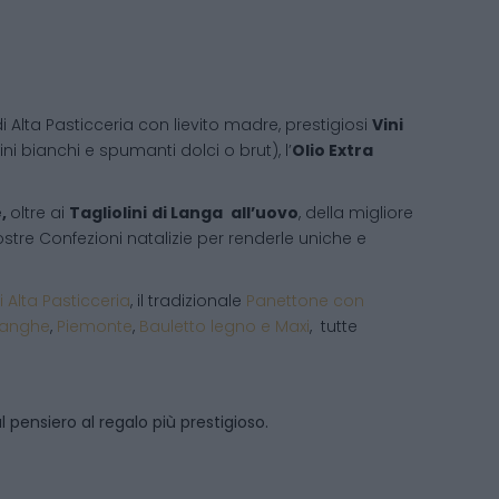
i Alta Pasticceria con lievito madre, prestigiosi
Vini
ni bianchi e spumanti dolci o brut), l’
Olio Extra
e,
oltre ai
Tagliolini
di Langa
all’uovo
, della migliore
 vostre Confezioni natalizie per renderle uniche e
i Alta Pasticceria
, il tradizionale
Panettone con
Langhe
,
Piemonte
,
Bauletto legno e Maxi
, tutte
 pensiero al regalo più prestigioso.