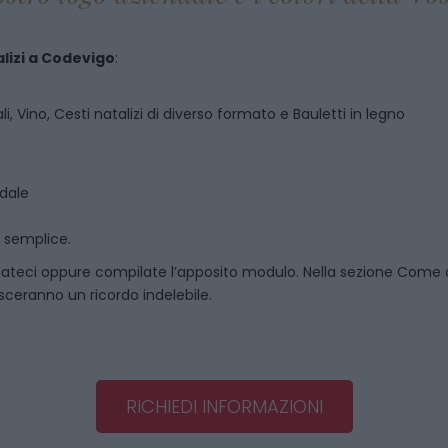
lizi
a
Codevigo
:
i, Vino, Cesti natalizi di diverso formato e Bauletti in legno
ndale
o semplice.
ateci oppure compilate l’apposito modulo. Nella sezione
Come o
asceranno un ricordo indelebile.
RICHIEDI INFORMAZIONI