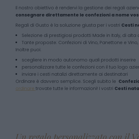
Il nostro obiettivo è rendervi la gestione dei regali azien
consegnare direttamente le confezioni a nome vos
Regali di Gusto è la soluzione giusta per i vostri
Cesti n
Selezione di prestigiosi prodotti Made in Italy, di alta 
Tante proposte: Confezioni di Vino, Panettone e Vino, 
Inoltre puoi:
scegliere in modo autonomo quali prodotti inserire
personalizzare tutte le confezioni con il tuo logo azi
inviare i cesti natalizi direttamente ai destinatari
Ordinare è davvero semplice. Scegli subito le
Confezio
ordinare
trovate tutte le informazioni! I vostri
Cesti natal
Un regalo personalizzato con il V