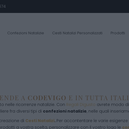
674
Confezioni Natalizie
Cesti Natalizi Personalizzati
Prodotti
IENDE A
CODEVIGO
E IN TUTTA ITAL
 nelle ricorrenze natalizie. Con
Regali Digusto
avrete modo di 
ere fra diversi tipi di
confezioni natalizie
, nelle quali inseriamo
 creazione di
Cesti Natalizi
.
Per accontentare le varie esigenze d
rodotti a vostra scelta, personalizzare con il vostro logo le
con