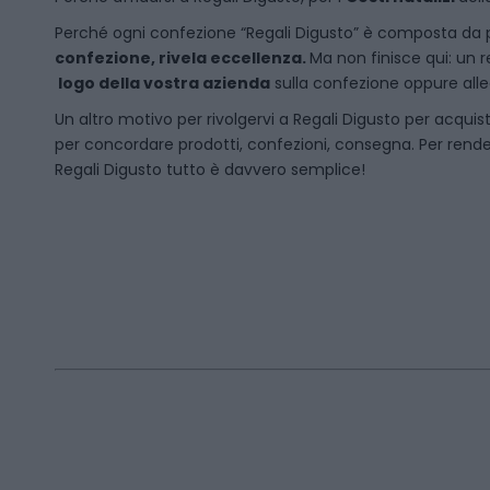
P
erché ogni confezione “Regali Digusto” è composta da p
confezione, rivela eccellenza.
Ma non finisce qui: un r
logo della vostra azienda
sulla confezione oppure alleg
Un altro motivo per rivolgervi a Regali Digusto per acquis
per concordare prodotti, confezioni, consegna. Per rende
Regali Digusto tutto è davvero semplice!