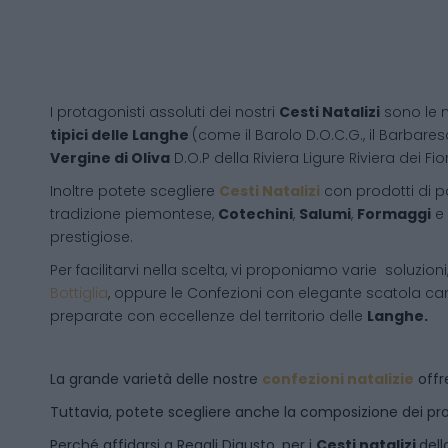
I protagonisti assoluti dei nostri
Cesti Natalizi
sono le 
tipici delle Langhe
(come il Barolo D.O.C.G., il Barbares
Vergine di Oliva
D.O.P della Riviera Ligure Riviera dei Fior
Inoltre potete scegliere
Cesti Natalizi
con prodotti di 
tradizione piemontese,
Cotechini
,
Salumi
,
Formaggi
e
prestigiose.
Per facilitarvi nella scelta, vi proponiamo varie soluzion
Bottiglia
, oppure le Confezioni con elegante scatola ca
preparate con eccellenze del territorio delle
Langhe.
La grande varietà delle nostre
confezioni natalizie
offre
Tuttavia, potete scegliere anche la composizione dei pro
Perché affidarsi a Regali Digusto, per i
Cesti natalizi
dell