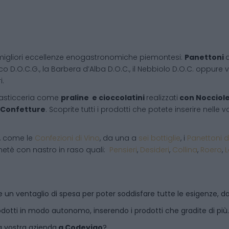
migliori eccellenze enogastronomiche piemontesi:
Panettoni
d
co D.O.C.G., la Barbera d’Alba D.O.C., il Nebbiolo D.O.C. oppure vi
i.
pasticceria come
praline e cioccolatini
realizzati
con Nocciol
Confetture
. Scoprite tutti i prodotti che potete inserire nelle
i, come le
Confezioni di Vino
, da una a
sei bottiglie
, i
Panettoni d
netè con nastro in raso quali:
Pensieri
,
Desideri
,
Collina
,
Roero
,
 un ventaglio di spesa per poter soddisfare tutte le esigenze, dal
dotti in modo autonomo, inserendo i prodotti che gradite di più.
a vostra azienda
a
Codevigo
?