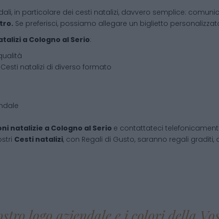
dali, in particolare dei cesti natalizi, davvero semplice: comunic
tro.
Se preferisci, possiamo allegare un biglietto personalizzato,
atalizi
a
Cologno al Serio
:
qualità
Cesti natalizi di diverso formato
endale
ni natalizie
a
Cologno al Serio
e contattateci telefonicamen
ostri
Cesti natalizi
, con Regali di Gusto, saranno regali graditi, 
ostro logo aziendale e i colori della V