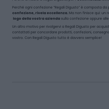
P
erché ogni confezione “Regali Digusto” è composta da p
confezione, rivela eccellenza.
Ma non finisce qui: un r
logo della vostra azienda
sulla confezione oppure alleg
Un altro motivo per rivolgervi a Regali Digusto per acquis
contattati per concordare prodotti, confezioni, consegna.
vostro. Con Regali Digusto tutto è davvero semplice!