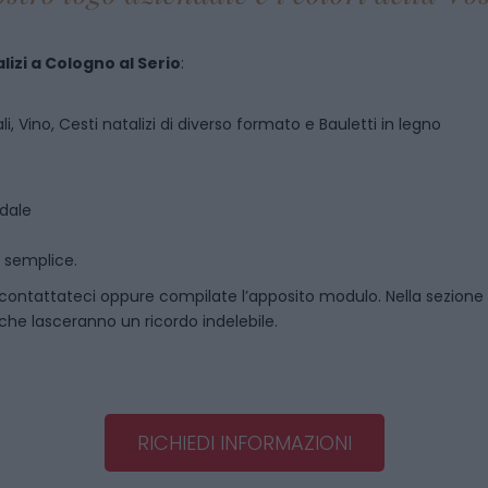
lizi
a
Cologno al Serio
:
i, Vino, Cesti natalizi di diverso formato e Bauletti in legno
ndale
o semplice.
contattateci oppure compilate l’apposito modulo. Nella sezione
 che lasceranno un ricordo indelebile.
RICHIEDI INFORMAZIONI