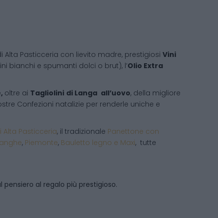
i Alta Pasticceria con lievito madre, prestigiosi
Vini
ni bianchi e spumanti dolci o brut), l’
Olio Extra
e,
oltre ai
Tagliolini
di Langa
all’uovo
, della migliore
 vostre Confezioni natalizie per renderle uniche e
i Alta Pasticceria
, il tradizionale
Panettone con
Langhe
,
Piemonte
,
Bauletto legno e Maxi
, tutte
 pensiero al regalo più prestigioso.