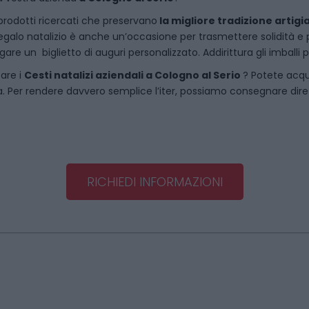
rodotti ricercati che preservano
la migliore tradizione artigi
egalo natalizio è anche un’occasione per trasmettere solidità e per 
are un biglietto di auguri personalizzato. Addirittura gli imballi
tare i
Cesti natalizi aziendali
a
Cologno al Serio
? Potete acq
 Per rendere davvero semplice l’iter, possiamo consegnare dirett
RICHIEDI INFORMAZIONI