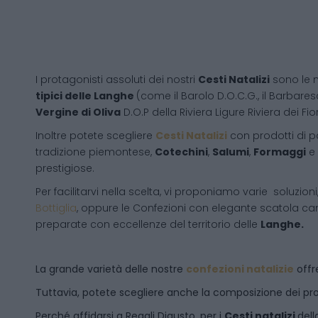
I protagonisti assoluti dei nostri
Cesti Natalizi
sono le 
tipici delle Langhe
(come il Barolo D.O.C.G., il Barbares
Vergine di Oliva
D.O.P della Riviera Ligure Riviera dei Fior
Inoltre potete scegliere
Cesti Natalizi
con prodotti di 
tradizione piemontese,
Cotechini
,
Salumi
,
Formaggi
e
prestigiose.
Per facilitarvi nella scelta, vi proponiamo varie soluzion
Bottiglia
, oppure le Confezioni con elegante scatola ca
preparate con eccellenze del territorio delle
Langhe.
La grande varietà delle nostre
confezioni natalizie
offre
Tuttavia, potete scegliere anche la composizione dei pro
Perché affidarsi a Regali Digusto, per i
Cesti natalizi
dell