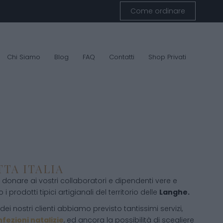
Come ordinare
Chi Siamo
Blog
FAQ
Contatti
Shop Privati
TTA ITALIA
donare ai vostri collaboratori e dipendenti vere e
 i prodotti tipici artigianali del territorio delle
Langhe.
ei nostri clienti abbiamo previsto tantissimi servizi,
fezioni natalizie
, ed ancora la possibilità di scegliere