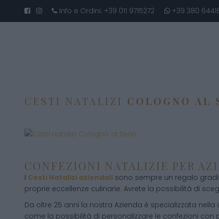
Info e Ordini:
+39 011 9715272
+39 380 6441
CESTI NATALIZI
COLOGNO AL 
CONFEZIONI NATALIZIE PER AZ
I
Cesti Natalizi aziendali
sono sempre un regalo gradito
proprie eccellenze culinarie. Avrete la possibilità di scegli
Da oltre 25 anni la nostra Azienda è specializzata nella
come la possibilità di personalizzare le confezioni con p