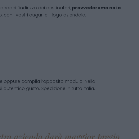
andoci l’indirizzo dei destinatari,
provvederemo noi a
 con i vostri auguri e il logo aziendale.
te oppure compila l’apposito modulo. Nella
di autentico gusto. Spedizione in tutta Italia.
ostra azienda darà maggior pregio