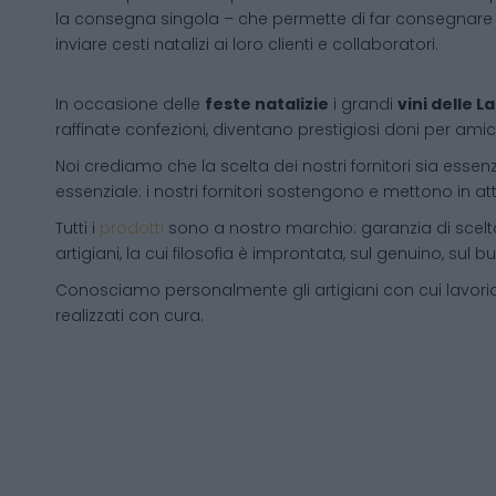
la consegna singola – che permette di far consegnare 
inviare cesti natalizi ai loro clienti e collaboratori.
In occasione delle
feste natalizie
i grandi
vini delle 
raffinate confezioni, diventano prestigiosi doni per amici
Noi crediamo che la scelta dei nostri fornitori sia essenz
essenziale: i nostri fornitori sostengono e mettono in a
Tutti i
prodotti
sono a nostro marchio: garanzia di scelta
artigiani, la cui filosofia è improntata, sul genuino, su
Conosciamo personalmente gli artigiani con cui lavori
realizzati con cura.