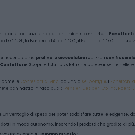
migliori eccellenze enogastronomiche piemontesi:
Panettoni
d
co D.O.C.G., la Barbera d’Alba D.O.C., il Nebbiolo D.O.C. oppure vi
i.
pasticceria come
praline e cioccolatini
realizzati
con Nocciol
Confetture
. Scoprite tutti i prodotti che potete inserire nelle
i, come le
Confezioni di Vino
, da una a
sei bottiglie
, i
Panettoni d
netè con nastro in raso quali:
Pensieri
,
Desideri
,
Collina
,
Roero
,
 un ventaglio di spesa per poter soddisfare tutte le esigenze, dal
dotti in modo autonomo, inserendo i prodotti che gradite di più.
a vostra azienda
a
Cologno al Serio
?