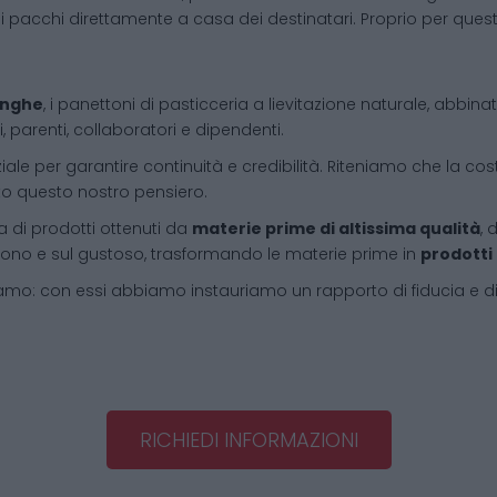
i pacchi direttamente a casa dei destinatari. Proprio per que
Langhe
, i panettoni di pasticceria a lievitazione naturale, abbin
, parenti, collaboratori e dipendenti.
iale per garantire continuità e credibilità. Riteniamo che la cos
tto questo nostro pensiero.
 di prodotti ottenuti da
materie prime di altissima qualità
, 
l buono e sul gustoso, trasformando le materie prime in
prodotti
amo: con essi abbiamo instauriamo un rapporto di fiducia e d
RICHIEDI INFORMAZIONI