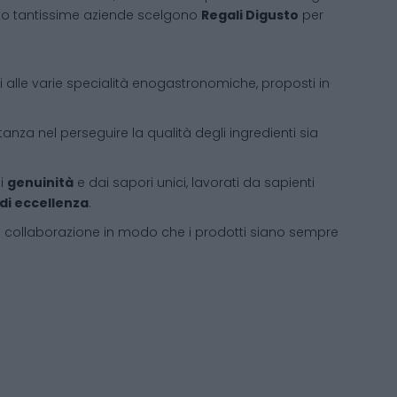
sto tantissime aziende scelgono
Regali Digusto
per
ati alle varie specialità enogastronomiche, proposti in
tanza nel perseguire la qualità degli ingredienti sia
di
genuinità
e dai sapori unici, lavorati da sapienti
 di eccellenza
.
i collaborazione in modo che i prodotti siano sempre