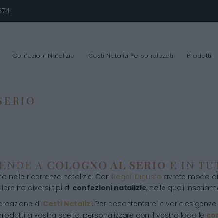
674
Confezioni Natalizie
Cesti Natalizi Personalizzati
Prodotti
SERIO
IENDE A
COLOGNO AL SERIO
E IN TU
 nelle ricorrenze natalizie. Con
Regali Digusto
avrete modo di 
ere fra diversi tipi di
confezioni natalizie
, nelle quali inseriamo
 creazione di
Cesti Natalizi
.
Per accontentare le varie esigenze d
rodotti a vostra scelta, personalizzare con il vostro logo le
con