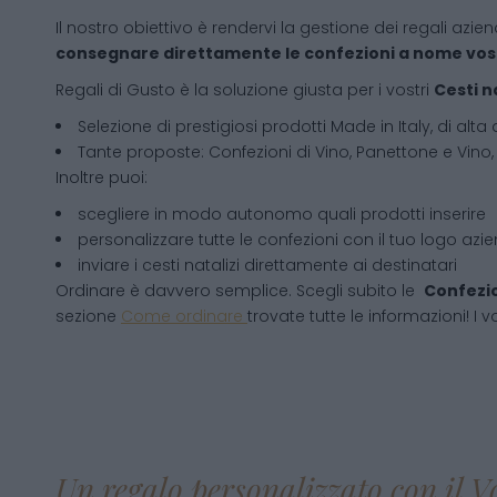
Il nostro obiettivo è rendervi la gestione dei regali azien
consegnare direttamente le confezioni a nome vos
Regali di Gusto è la soluzione giusta per i vostri
Cesti n
Selezione di prestigiosi prodotti Made in Italy, di alta 
Tante proposte: Confezioni di Vino, Panettone e Vino, 
Inoltre puoi:
scegliere in modo autonomo quali prodotti inserire
personalizzare tutte le confezioni con il tuo logo azi
inviare i cesti natalizi direttamente ai destinatari
Ordinare è davvero semplice. Scegli subito le
Confezio
sezione
Come ordinare
trovate tutte le informazioni! I v
Un regalo personalizzato con il V