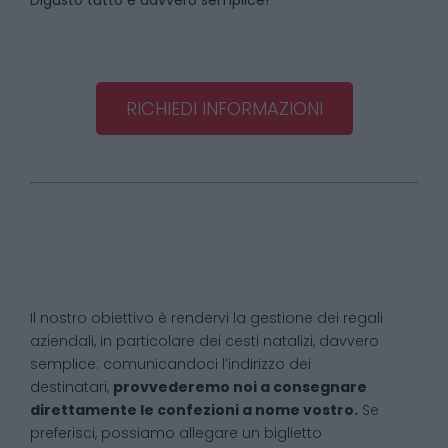
Digusto tutto è davvero semplice!
RICHIEDI INFORMAZIONI
Il nostro obiettivo è rendervi la gestione dei regali
aziendali, in particolare dei cesti natalizi, davvero
semplice: comunicandoci l’indirizzo dei
destinatari,
provvederemo noi a consegnare
direttamente le confezioni a nome vostro.
Se
preferisci, possiamo allegare un biglietto