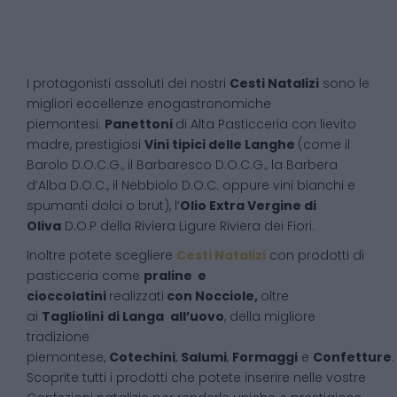
I protagonisti assoluti dei nostri
Cesti Natalizi
sono le
migliori eccellenze enogastronomiche
piemontesi:
Panettoni
di Alta Pasticceria con lievito
madre, prestigiosi
Vini tipici delle Langhe
(come il
Barolo D.O.C.G., il Barbaresco D.O.C.G., la Barbera
d’Alba D.O.C., il Nebbiolo D.O.C. oppure vini bianchi e
spumanti dolci o brut), l’
Olio Extra Vergine di
Oliva
D.O.P della Riviera Ligure Riviera dei Fiori.
Inoltre potete scegliere
Cesti Natalizi
con prodotti di
pasticceria come
praline e
cioccolatini
realizzati
con Nocciole,
oltre
ai
Tagliolini
di Langa
all’uovo
, della migliore
tradizione
piemontese,
Cotechini
,
Salumi
,
Formaggi
e
Confetture
.
Scoprite tutti i prodotti che potete inserire nelle vostre