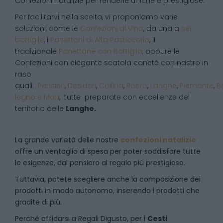
Confezioni natalizie per renderle uniche e prestigiose.
Per facilitarvi nella scelta, vi proponiamo varie
soluzioni, come le
Confezioni di Vino
, da una a
sei
bottiglie
, i
Panettoni di Alta Pasticceria
, il
tradizionale
Panettone con Bottiglia
, oppure le
Confezioni con elegante scatola canetè con nastro in
raso
quali:
Pensieri
,
Desideri
,
Collina
,
Roero
,
Langhe
,
Piemonte
,
B
legno e Maxi
, tutte preparate con eccellenze del
territorio delle
Langhe.
La grande varietà delle nostre
confezioni natalizie
offre un ventaglio di spesa per poter soddisfare tutte
le esigenze, dal pensiero al regalo più prestigioso.
Tuttavia, potete scegliere anche la composizione dei
prodotti in modo autonomo, inserendo i prodotti che
gradite di più.
Perché affidarsi a Regali Digusto, per i
Cesti