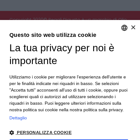
Copyright 2020© Regali Digusto è un marchio di Olio
×
Becchis di Becchis Danilo - Via Sommariva, 31/2/B -
10022 Carmagnola (TO) - PIVA 07980320019
Questo sito web utilizza cookie
Creato da:
etinet.it
La tua privacy per noi è
ENGLISH
ITALIAN
importante
Utilizziamo i cookie per migliorare l'esperienza dell'utente e
per le finalità indicate nei riquadri in basso. Se selezioni
"Accetta tutti" acconsenti all'uso di tutti i cookie, oppure puoi
sceglierei quali ci autorizzi ad utilizzare selezionando i
riquadri in basso. Puoi leggere ulteriori informazioni sulla
nostra politica sui cookie nella nostra politica sulla privacy.
Dettaglio
PERSONALIZZA COOKIE