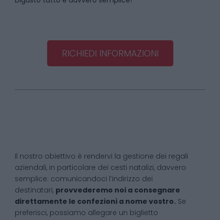
Digusto tutto è davvero semplice!
RICHIEDI INFORMAZIONI
Il nostro obiettivo è rendervi la gestione dei regali
aziendali, in particolare dei cesti natalizi, davvero
semplice: comunicandoci l’indirizzo dei
destinatari,
provvederemo noi a consegnare
direttamente le confezioni a nome vostro.
Se
preferisci, possiamo allegare un biglietto