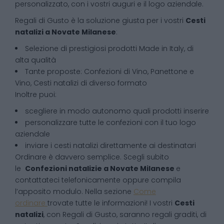
personalizzato, con i vostri auguri e il logo aziendale.
Regali di Gusto è la soluzione giusta per i vostri
Cesti
natalizi
a
Novate Milanese
:
Selezione di prestigiosi prodotti Made in Italy, di
alta qualità
Tante proposte: Confezioni di Vino, Panettone e
Vino, Cesti natalizi di diverso formato
Inoltre puoi:
scegliere in modo autonomo quali prodotti inserire
personalizzare tutte le confezioni con il tuo logo
aziendale
inviare i cesti natalizi direttamente ai destinatari
Ordinare è davvero semplice. Scegli subito
le
Confezioni natalizie
a
Novate Milanese
e
contattateci telefonicamente oppure compila
l’apposito modulo. Nella sezione
Come
ordinare
trovate tutte le informazioni! I vostri
Cesti
natalizi
, con Regali di Gusto, saranno regali graditi, di