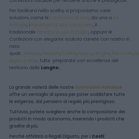
Confezioni natalizie per renderle uniche e prestigiose.
Per facilitarvi nella scelta, vi proponiamo varie
soluzioni, come le
Confezioni di Vino
, da una a
sei
bottiglie
, i
Panettoni di Alta Pasticceria
, il
tradizionale
Panettone con Bottiglia
, oppure le
Confezioni con elegante scatola canetè con nastro in
raso
quali:
Pensieri
,
Desideri
,
Collina
,
Roero
,
Langhe
,
Piemonte
,
B
legno e Maxi
, tutte preparate con eccellenze del
territorio delle
Langhe.
La grande varietà delle nostre
confezioni natalizie
offre un ventaglio di spesa per poter soddisfare tutte
le esigenze, dal pensiero al regalo più prestigioso.
Tuttavia, potete scegliere anche la composizione dei
prodotti in modo autonomo, inserendo i prodotti che
gradite di più.
Perché affidarsi a Regali Digusto, per i
Cesti