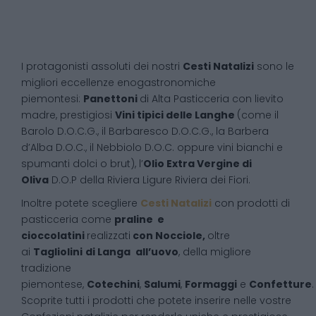
I protagonisti assoluti dei nostri
Cesti Natalizi
sono le
migliori eccellenze enogastronomiche
piemontesi:
Panettoni
di Alta Pasticceria con lievito
madre, prestigiosi
Vini tipici delle Langhe
(come il
Barolo D.O.C.G., il Barbaresco D.O.C.G., la Barbera
d’Alba D.O.C., il Nebbiolo D.O.C. oppure vini bianchi e
spumanti dolci o brut), l’
Olio Extra Vergine di
Oliva
D.O.P della Riviera Ligure Riviera dei Fiori.
Inoltre potete scegliere
Cesti Natalizi
con prodotti di
pasticceria come
praline e
cioccolatini
realizzati
con Nocciole,
oltre
ai
Tagliolini
di Langa
all’uovo
, della migliore
tradizione
piemontese,
Cotechini
,
Salumi
,
Formaggi
e
Confetture
.
Scoprite tutti i prodotti che potete inserire nelle vostre