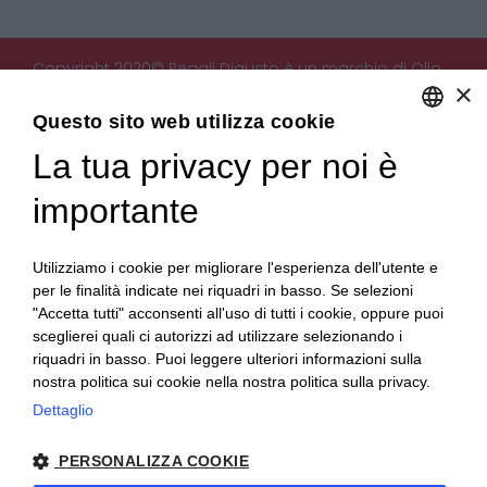
Copyright 2020© Regali Digusto è un marchio di Olio
×
Becchis di Becchis Danilo - Via Sommariva, 31/2/B -
10022 Carmagnola (TO) - PIVA 07980320019
Questo sito web utilizza cookie
Creato da:
etinet.it
La tua privacy per noi è
ENGLISH
ITALIAN
importante
Utilizziamo i cookie per migliorare l'esperienza dell'utente e
per le finalità indicate nei riquadri in basso. Se selezioni
"Accetta tutti" acconsenti all'uso di tutti i cookie, oppure puoi
sceglierei quali ci autorizzi ad utilizzare selezionando i
riquadri in basso. Puoi leggere ulteriori informazioni sulla
nostra politica sui cookie nella nostra politica sulla privacy.
Dettaglio
PERSONALIZZA COOKIE