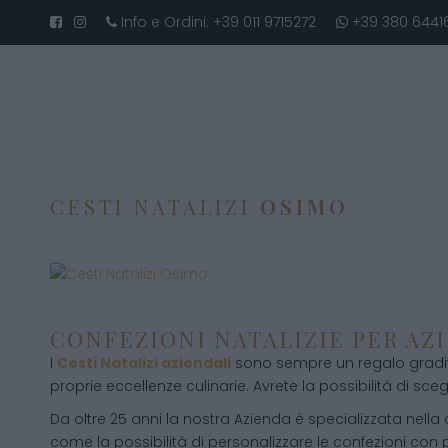
Info e Ordini:
+39 011 9715272
+39 380 6441
CESTI NATALIZI
OSIMO
CONFEZIONI NATALIZIE PER AZ
I
Cesti Natalizi aziendali
sono sempre un regalo gradito
proprie eccellenze culinarie. Avrete la possibilità di scegli
Da oltre 25 anni la nostra Azienda è specializzata nella
come la possibilità di personalizzare le confezioni con p