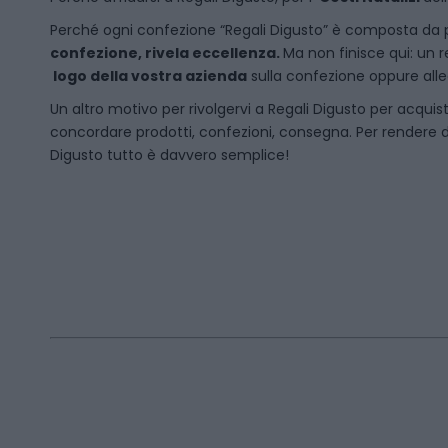
P
erché ogni confezione “Regali Digusto” è composta da p
confezione, rivela eccellenza.
Ma non finisce qui: un r
logo della vostra azienda
sulla confezione oppure alleg
Un altro motivo per rivolgervi a Regali Digusto per acquis
concordare prodotti, confezioni, consegna. Per rendere da
Digusto tutto è davvero semplice!