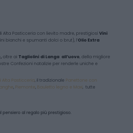
i Alta Pasticceria con lievito madre, prestigiosi
Vini
ni bianchi e spumanti dolci o brut), l’
Olio Extra
e,
oltre ai
Tagliolini
di Langa
all’uovo
, della migliore
 vostre Confezioni natalizie per renderle uniche e
i Alta Pasticceria
, il tradizionale
Panettone con
Langhe
,
Piemonte
,
Bauletto legno e Maxi
, tutte
 pensiero al regalo più prestigioso.