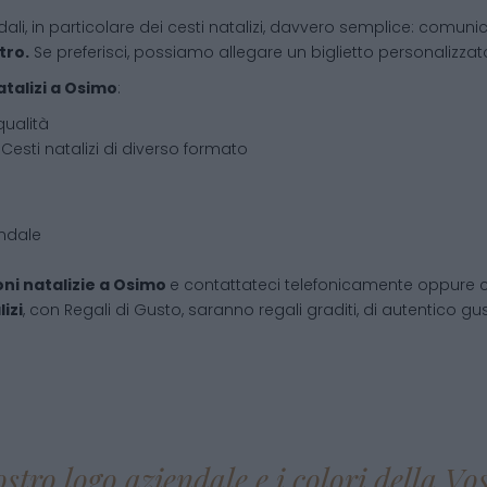
dali, in particolare dei cesti natalizi, davvero semplice: comunic
tro.
Se preferisci, possiamo allegare un biglietto personalizzato,
atalizi
a
Osimo
:
qualità
Cesti natalizi di diverso formato
endale
ni natalizie
a
Osimo
e contattateci telefonicamente oppure 
izi
, con Regali di Gusto, saranno regali graditi, di autentico gust
ostro logo aziendale e i colori della V