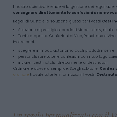
Il nostro obiettivo è rendervi la gestione dei regali azien
consegnare direttamente le confezioni a nome vos
Regali di Gusto è la soluzione giusta per i vostri
Cesti n
Selezione di prestigiosi prodotti Made in Italy, di alta 
Tante proposte: Confezioni di Vino, Panettone e Vino, 
Inoltre puoi:
scegliere in modo autonomo quali prodotti inserire
personalizzare tutte le confezioni con il tuo logo azi
inviare i cesti natalizi direttamente ai destinatari
Ordinare è davvero semplice. Scegli subito le
Confezio
ordinare
trovate tutte le informazioni! I vostri
Cesti natal
Un regalo personalizzato con il V