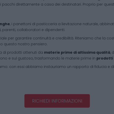
i pacchi direttamente a casa dei destinatari. Proprio per que
Langhe
, i panettoni di pasticceria a lievitazione naturale, abbin
, parenti, collaboratori e dipendenti.
iale per garantire continuità e credibilità. Riteniamo che la cos
tto questo nostro pensiero.
 di prodotti ottenuti da
materie prime di altissima qualità
, 
l buono e sul gustoso, trasformando le materie prime in
prodotti
amo: con essi abbiamo instauriamo un rapporto di fiducia e d
RICHIEDI INFORMAZIONI