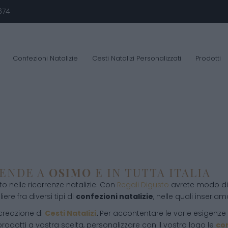
674
Confezioni Natalizie
Cesti Natalizi Personalizzati
Prodotti
IENDE A
OSIMO
E IN TUTTA ITALIA
 nelle ricorrenze natalizie. Con
Regali Digusto
avrete modo di 
ere fra diversi tipi di
confezioni natalizie
, nelle quali inseriamo
 creazione di
Cesti Natalizi
.
Per accontentare le varie esigenze d
rodotti a vostra scelta, personalizzare con il vostro logo le
con