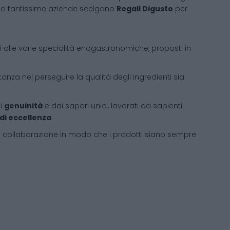
sto tantissime aziende scelgono
Regali Digusto
per
ati alle varie specialità enogastronomiche, proposti in
tanza nel perseguire la qualità degli ingredienti sia
di
genuinità
e dai sapori unici, lavorati da sapienti
 di eccellenza
.
i collaborazione in modo che i prodotti siano sempre