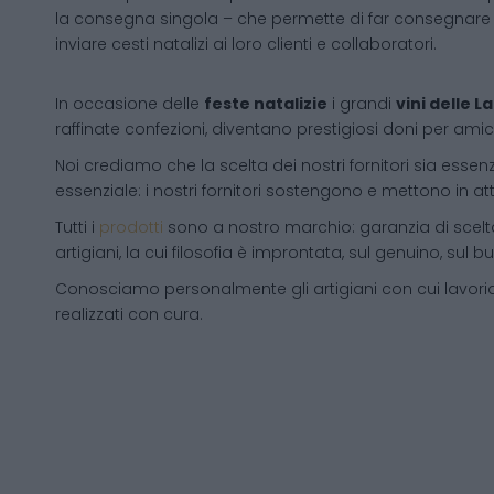
la consegna singola – che permette di far consegnare 
inviare cesti natalizi ai loro clienti e collaboratori.
In occasione delle
feste natalizie
i grandi
vini delle 
raffinate confezioni, diventano prestigiosi doni per amici
Noi crediamo che la scelta dei nostri fornitori sia essenz
essenziale: i nostri fornitori sostengono e mettono in a
Tutti i
prodotti
sono a nostro marchio: garanzia di scelta
artigiani, la cui filosofia è improntata, sul genuino, su
Conosciamo personalmente gli artigiani con cui lavori
realizzati con cura.