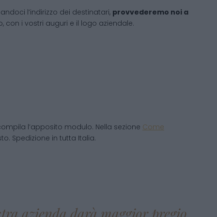
andoci l’indirizzo dei destinatari,
provvederemo noi a
 con i vostri auguri e il logo aziendale.
compila l’apposito modulo. Nella sezione
Come
o. Spedizione in tutta Italia.
ostra azienda darà maggior pregio