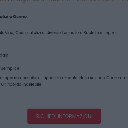
lizi
a
Osimo
:
i, Vino, Cesti natalizi di diverso formato e Bauletti in legno
ndale
o semplice.
ci oppure compilate l’apposito modulo. Nella sezione
Come ord
un ricordo indelebile.
RICHIEDI INFORMAZIONI