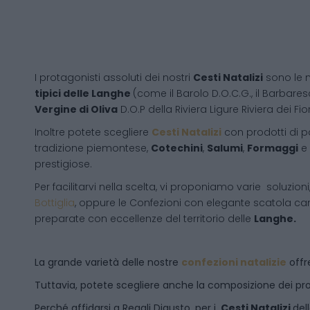
I protagonisti assoluti dei nostri
Cesti Natalizi
sono le 
tipici delle Langhe
(come il Barolo D.O.C.G., il Barbares
Vergine di Oliva
D.O.P della Riviera Ligure Riviera dei Fior
Inoltre potete scegliere
Cesti Natalizi
con prodotti di 
tradizione piemontese,
Cotechini
,
Salumi
,
Formaggi
e
prestigiose.
Per facilitarvi nella scelta, vi proponiamo varie soluzion
Bottiglia
, oppure le Confezioni con elegante scatola ca
preparate con eccellenze del territorio delle
Langhe.
La grande varietà delle nostre
confezioni natalizie
offre
Tuttavia, potete scegliere anche la composizione dei pro
Perché affidarsi a Regali Digusto, per i
Cesti Natalizi
del