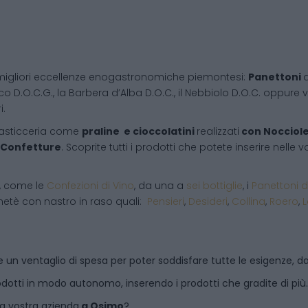
migliori eccellenze enogastronomiche piemontesi:
Panettoni
d
co D.O.C.G., la Barbera d’Alba D.O.C., il Nebbiolo D.O.C. oppure vi
i.
pasticceria come
praline e cioccolatini
realizzati
con Nocciol
Confetture
. Scoprite tutti i prodotti che potete inserire nelle
i, come le
Confezioni di Vino
, da una a
sei bottiglie
, i
Panettoni d
netè con nastro in raso quali:
Pensieri
,
Desideri
,
Collina
,
Roero
,
 un ventaglio di spesa per poter soddisfare tutte le esigenze, dal
dotti in modo autonomo, inserendo i prodotti che gradite di più.
la vostra azienda
a
Osimo
?