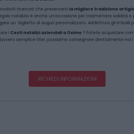
rodotti ricercati che preservano
la migliore tradizione artigi
egalo natalizio è anche un’occasione per trasmettere solidità e per 
are un biglietto di auguri personalizzato. Addirittura gli imballi
tare i
Cesti natalizi aziendali
a
Osimo
? Potete acquistare com
vvero semplice l’iter, possiamo consegnare direttamente noi i ce
RICHIEDI INFORMAZIONI