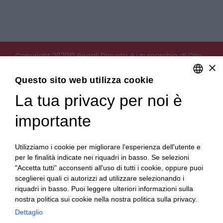
Copyright 2020© Regali Digusto è un marchio di Olio
×
Becchis di Becchis Danilo - Via Sommariva, 31/2/B -
10022 Carmagnola (TO) - PIVA 07980320019
Questo sito web utilizza cookie
Creato da:
etinet.it
La tua privacy per noi è
ENGLISH
ITALIAN
importante
Utilizziamo i cookie per migliorare l'esperienza dell'utente e
per le finalità indicate nei riquadri in basso. Se selezioni
"Accetta tutti" acconsenti all'uso di tutti i cookie, oppure puoi
sceglierei quali ci autorizzi ad utilizzare selezionando i
riquadri in basso. Puoi leggere ulteriori informazioni sulla
nostra politica sui cookie nella nostra politica sulla privacy.
Dettaglio