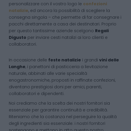
personalizzare con il vostro logo le
confezioni
natalizie
, ed ancora la possibilità di scegliere la
consegna singola – che permette di far consegnare i
pacchi direttamente a casa dei destinatari. Proprio
per questo tantissime aziende scelgono
Regali
Digusto
per inviare cesti natalizi ai loro clienti e
collaboratori.
In occasione delle
feste natalizie
i grandi
vini delle
Langhe
, i panettoni di pasticceria a lievitazione
naturale, abbinati alle varie specialità
enogastronomiche, proposti in raffinate confezioni,
diventano prestigiosi doni per amici, parenti,
collaboratori e dipendenti.
Noi crediamo che la scelta dei nostri fornitori sia
essenziale per garantire continuità e credibilità.
Riteniamo che la costanza nel perseguire la qualità
degli ingredienti sia essenziale: i nostri fornitori
sostengono e mettono in atto questo nostro