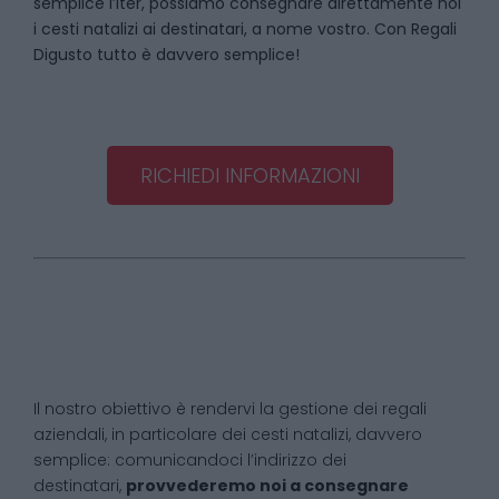
semplice l’iter, possiamo consegnare direttamente noi
i cesti natalizi ai destinatari, a nome vostro. Con Regali
Digusto tutto è davvero semplice!
RICHIEDI INFORMAZIONI
Il nostro obiettivo è rendervi la gestione dei regali
aziendali, in particolare dei cesti natalizi, davvero
semplice: comunicandoci l’indirizzo dei
destinatari,
provvederemo noi a consegnare