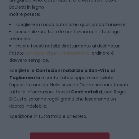
artigianali, Vino, Cesti natalizi di diverso formato e
Bauletti in legno
Inoltre potete:
scegliere in modo autonomo quali prodotti inserire
personalizzare tutte le confezioni con il tuo logo
aziendale
inviare i cesti natalizi direttamente ai destinatari
Potete
contattarci per un preventivo
, ordinare è
davvero semplice.
Scegliete le
Confezioni natalizie
a
San-Vito al
Tagliamento
e contattateci oppure compilate
l’apposito modulo. Nella sezione
Come ordinare
trovate
tutte le informazioni. I vostri
Cesti natalizi
, con Regali
DiGusto, saranno regali graditi che lasceranno un
ricordo indelebile.
Spedizione in tutta Italia e all’estero.