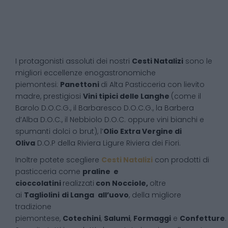
I protagonisti assoluti dei nostri
Cesti Natalizi
sono le
migliori eccellenze enogastronomiche
piemontesi:
Panettoni
di Alta Pasticceria con lievito
madre, prestigiosi
Vini tipici delle Langhe
(come il
Barolo D.O.C.G., il Barbaresco D.O.C.G., la Barbera
d’Alba D.O.C., il Nebbiolo D.O.C. oppure vini bianchi e
spumanti dolci o brut), l’
Olio Extra Vergine di
Oliva
D.O.P della Riviera Ligure Riviera dei Fiori.
Inoltre potete scegliere
Cesti Natalizi
con prodotti di
pasticceria come
praline e
cioccolatini
realizzati
con Nocciole,
oltre
ai
Tagliolini
di Langa
all’uovo
, della migliore
tradizione
piemontese,
Cotechini
,
Salumi
,
Formaggi
e
Confetture
.