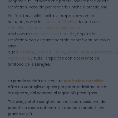
Scoprite tutti i prodotti che potete inserire nelle vostre
Confezioni natalizie per renderle uniche e prestigiose.
Per facilitarvi nella scelta, vi proponiamo varie
soluzioni, come le
Confezioni di Vino
, da una a
sei
bottiglie
, i
Panettoni di Alta Pasticceria
, il
tradizionale
Panettone con Bottiglia
, oppure le
Confezioni con elegante scatola canetè con nastro in
raso
quali:
Pensieri
,
Desideri
,
Collina
,
Roero
,
Langhe
,
Piemonte
,
B
legno e Maxi
, tutte preparate con eccellenze del
territorio delle
Langhe.
La grande varietà delle nostre
confezioni natalizie
offre un ventaglio di spesa per poter soddisfare tutte
le esigenze, dal pensiero al regalo più prestigioso.
Tuttavia, potete scegliere anche la composizione dei
prodotti in modo autonomo, inserendo i prodotti che
gradite di più.