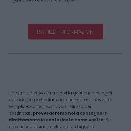
Digusto tutto è davvero semplice!
RICHIEDI INFORMAZIONI
Il nostro obiettivo è rendervi la gestione dei regali
aziendali, in particolare dei cesti natalizi, davvero
semplice: comunicandoci l’indirizzo dei
destinatari,
provvederemo noi a consegnare
direttamente le confezioni a nome vostro.
Se
preferisci, possiamo allegare un biglietto