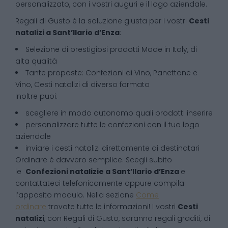
personalizzato, con i vostri auguri e il logo aziendale.
Regali di Gusto è la soluzione giusta per i vostri
Cesti
natalizi
a
Sant’Ilario d’Enza
:
Selezione di prestigiosi prodotti Made in Italy, di
alta qualità
Tante proposte: Confezioni di Vino, Panettone e
Vino, Cesti natalizi di diverso formato
Inoltre puoi:
scegliere in modo autonomo quali prodotti inserire
personalizzare tutte le confezioni con il tuo logo
aziendale
inviare i cesti natalizi direttamente ai destinatari
Ordinare è davvero semplice. Scegli subito
le
Confezioni natalizie
a
Sant’Ilario d’Enza
e
contattateci telefonicamente oppure compila
l’apposito modulo. Nella sezione
Come
ordinare
trovate tutte le informazioni! I vostri
Cesti
natalizi
, con Regali di Gusto, saranno regali graditi, di