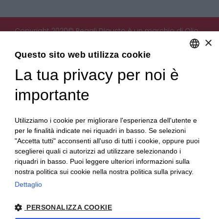
Copyright 2020© Regali Digusto è un marchio di Olio
×
Becchis di Becchis Danilo - Via Sommariva, 31/2/B -
10022 Carmagnola (TO) - PIVA 07980320019
Questo sito web utilizza cookie
Creato da:
etinet.it
La tua privacy per noi è
ENGLISH
ITALIAN
importante
Utilizziamo i cookie per migliorare l'esperienza dell'utente e
per le finalità indicate nei riquadri in basso. Se selezioni
"Accetta tutti" acconsenti all'uso di tutti i cookie, oppure puoi
sceglierei quali ci autorizzi ad utilizzare selezionando i
riquadri in basso. Puoi leggere ulteriori informazioni sulla
nostra politica sui cookie nella nostra politica sulla privacy.
Dettaglio
PERSONALIZZA COOKIE