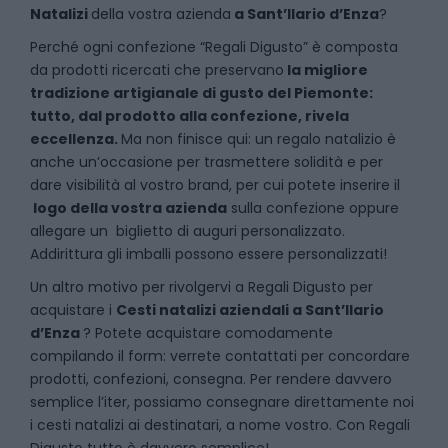
Natalizi
della vostra azienda
a
Sant’Ilario d’Enza
?
P
erché ogni confezione “Regali Digusto” è composta
da prodotti ricercati che preservano
la migliore
tradizione artigianale di gusto del Piemonte:
tutto, dal prodotto alla confezione, rivela
eccellenza.
Ma non finisce qui: un regalo natalizio è
anche un’occasione per trasmettere solidità e per
dare visibilità al vostro brand, per cui potete inserire il
logo della vostra azienda
sulla confezione oppure
allegare un biglietto di auguri personalizzato.
Addirittura gli imballi possono essere personalizzati!
Un altro motivo per rivolgervi a Regali Digusto per
acquistare i
Cesti natalizi aziendali
a
Sant’Ilario
d’Enza
? Potete acquistare comodamente
compilando il form: verrete contattati per concordare
prodotti, confezioni, consegna. Per rendere davvero
semplice l’iter, possiamo consegnare direttamente noi
i cesti natalizi ai destinatari, a nome vostro. Con Regali