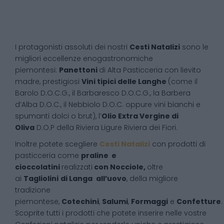
I protagonisti assoluti dei nostri
Cesti Natalizi
sono le
migliori eccellenze enogastronomiche
piemontesi:
Panettoni
di Alta Pasticceria con lievito
madre, prestigiosi
Vini tipici delle Langhe
(come il
Barolo D.O.C.G., il Barbaresco D.O.C.G., la Barbera
d’Alba D.O.C., il Nebbiolo D.O.C. oppure vini bianchi e
spumanti dolci o brut), l’
Olio Extra Vergine di
Oliva
D.O.P della Riviera Ligure Riviera dei Fiori.
Inoltre potete scegliere
Cesti Natalizi
con prodotti di
pasticceria come
praline e
cioccolatini
realizzati
con Nocciole,
oltre
ai
Tagliolini
di Langa
all’uovo
, della migliore
tradizione
piemontese,
Cotechini
,
Salumi
,
Formaggi
e
Confetture
.
Scoprite tutti i prodotti che potete inserire nelle vostre