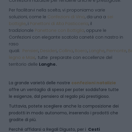
Confezioni natalizie per renderle uniche e prestigiose.
Per facilitarvi nella scelta, vi proponiamo varie
soluzioni, come le
Confezioni di Vino
, da una a
sei
bottiglie
, i
Panettoni di Alta Pasticceria
, il
tradizionale
Panettone con Bottiglia
, oppure le
Confezioni con elegante scatola canetè con nastro in
raso
quali:
Pensieri
,
Desideri
,
Collina
,
Roero
,
Langhe
,
Piemonte
,
B
legno e Maxi
, tutte preparate con eccellenze del
territorio delle
Langhe.
La grande varietà delle nostre
confezioni natalizie
offre un ventaglio di spesa per poter soddisfare tutte
le esigenze, dal pensiero al regalo più prestigioso.
Tuttavia, potete scegliere anche la composizione dei
prodotti in modo autonomo, inserendo i prodotti che
gradite di più.
Perché affidarsi a Regali Digusto, per i
Cesti