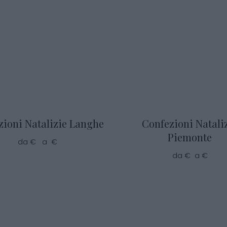
zioni Natalizie Langhe
Confezioni Natali
Piemonte
da € a €
da € a €