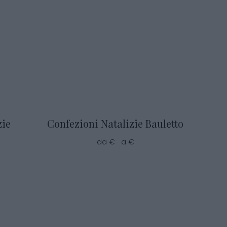
zie
Confezioni Natalizie Bauletto
da € a €