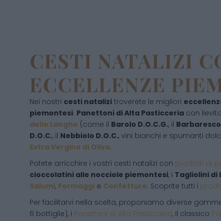
CESTI NATALIZI 
ECCELLENZE PIE
Nei nostri
cesti natalizi
troverete le migliori
eccellen
piemontesi
:
Panettoni di Alta Pasticceria
con lievit
delle Langhe
(come il
Barolo D.O.C.G.
, il
Barbaresco 
D.O.C.
, il
Nebbiolo D.O.C.
, vini bianchi e spumanti dolc
Extra Vergine di Oliva
.
Potete arricchire i vostri cesti natalizi con
prodotti di p
cioccolatini alle nocciole piemontesi
, i
Tagliolini di
Salumi
,
Formaggi
e
Confetture
. Scoprite tutti i
prodot
Per facilitarvi nella scelta, proponiamo diverse gamme
6 bottiglie), i
Panettoni di Alta Pasticceria
, il classico
Pa