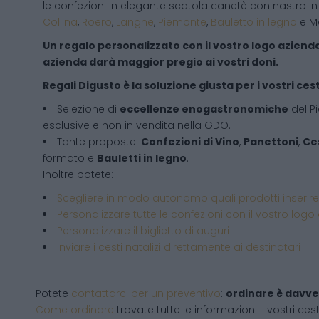
le confezioni in elegante scatola canetè con nastro in
Collina
,
Roero
,
Langhe
,
Piemonte
,
Bauletto in legno
e Ma
Un regalo personalizzato con il vostro logo aziendal
azienda darà maggior pregio ai vostri doni.
Regali Digusto è la soluzione giusta per i vostri cesti
Selezione di
eccellenze enogastronomiche
del P
esclusive e non in vendita nella GDO.
Tante proposte:
Confezioni di Vino
,
Panettoni
,
Ces
formato e
Bauletti in legno
.
Inoltre potete:
Scegliere in modo autonomo quali prodotti inserire
Personalizzare tutte le confezioni con il vostro logo
Personalizzare il biglietto di auguri
Inviare i cesti natalizi direttamente ai destinatari
Potete
contattarci per un preventivo
:
ordinare è davve
Come ordinare
trovate tutte le informazioni. I vostri cest