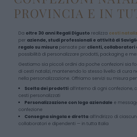
PROVINCIA E IN TU
Da
oltre 30 anni Regali Digusto
realizza
cesti natali
per
aziende, studi professionali e attività di Savigl
regalo su misura
pensate per
clienti, collaboratori
possibilità di personalizzare prodotti, packaging e me
Gestiamo sia piccoli ordini da poche confezioni sia for
di cesti natalizi, mantenendo lo stesso livello di cura n
nella personalizzazione. Offriamo servizi su misura pens
Scelta dei prodotti
all’interno di ogni confezione, 
cesti personalizzati
Personalizzazione con logo aziendale
e messaggi
confezione
Consegna singola e diretta
all’indirizzo di ciascun
collaboratori e dipendenti — in tutta Italia