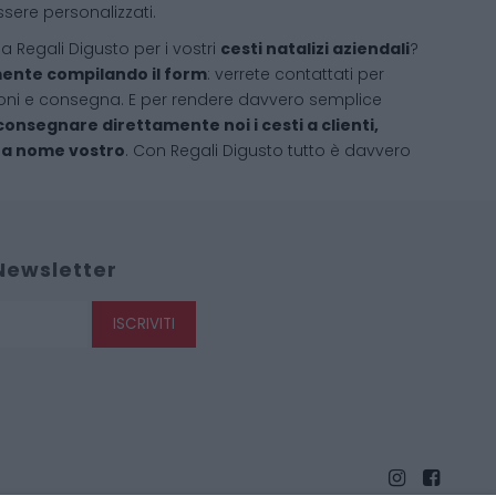
ssere personalizzati.
 a Regali Digusto per i vostri
cesti natalizi aziendali
?
nte compilando il form
: verrete contattati per
ioni e consegna. E per rendere davvero semplice
consegnare direttamente noi i cesti a clienti,
, a nome vostro
. Con Regali Digusto tutto è davvero
 Newsletter
ISCRIVITI