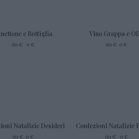
nettone e Bottiglia
Vino Grappa e Ol
da € a €
da € a €
ioni Natalizie Desideri
Confezioni Natalizie 
da € a €
da € a €