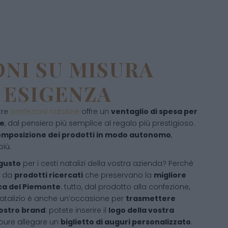
NI SU MISURA
 ESIGENZA
tre
confezioni natalizie
offre un
ventaglio di spesa per
ze
, dal pensiero più semplice al regalo più prestigioso.
composizione dei prodotti in modo autonomo
,
più.
igusto
per i cesti natalizi della vostra azienda? Perché
a da
prodotti ricercati
che preservano la
migliore
ca del Piemonte
: tutto, dal prodotto alla confezione,
 natalizio è anche un’occasione per
trasmettere
 vostro brand
: potete inserire il
logo della vostra
pure allegare un
biglietto di auguri personalizzato
.