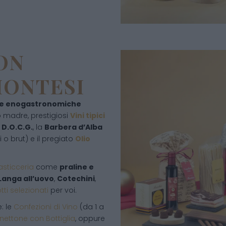
CON
MONTESI
ze enogastronomiche
o madre, prestigiosi
Vini tipici
D.O.C.G.
, la
Barbera d’Alba
i o brut) e il pregiato
Olio
asticceria
come
praline e
 Langa all’uovo
,
Cotechini
,
ti selezionati
per voi.
: le
Confezioni di Vino
(da 1 a
nettone con Bottiglia
, oppure