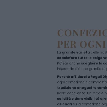
CONFEZIO
PER OGNI
La
grande varietà
delle nos
soddisfare tutte le esigen
Potete anche
scegliere la 
inserendo ciò che gradite di 
Perché affidarsi a Regali D
ogni confezione è compost
tradizione enogastronomi
rivela eccellenza. Un regalo
solidità e dare visibilità al
azienda
sulla confezione op