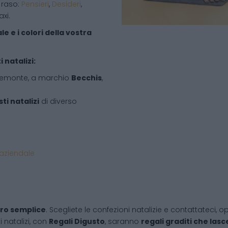
 raso:
Pensieri
,
Desideri
,
xi.
e e i colori della vostra
 natalizi:
iemonte, a marchio
Becchis
,
ti natalizi
di diverso
 aziendale
ro semplice
. Scegliete le confezioni natalizie e contattateci,
i natalizi, con
Regali Digusto
, saranno
regali graditi che las