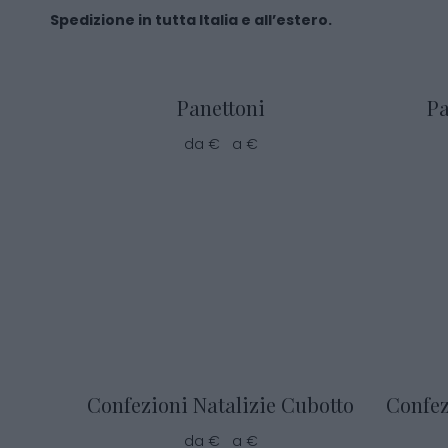
Spedizione in tutta Italia e all’estero.
Panettoni
Pa
da € a €
Confezioni Natalizie Cubotto
Confez
da € a €