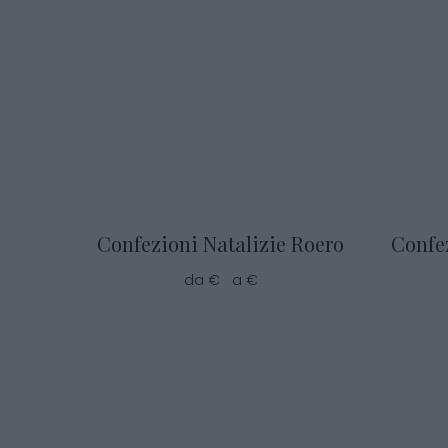
Confezioni Natalizie Roero
Confe
da € a €