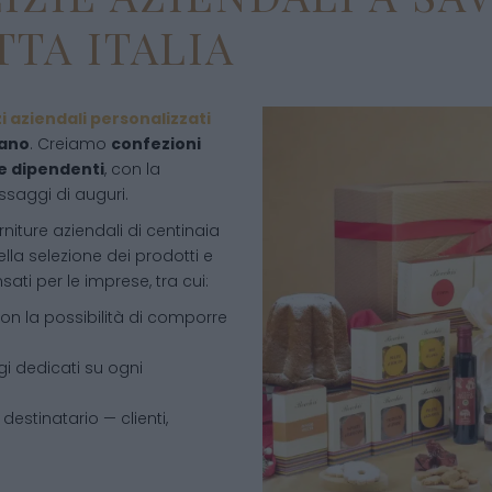
TTA ITALIA
zi aziendali personalizzati
iano
. Creiamo
confezioni
 e dipendenti
, con la
ssaggi di auguri.
niture aziendali di centinaia
ella selezione dei prodotti e
ati per le imprese, tra cui:
con la possibilità di comporre
 dedicati su ogni
 destinatario — clienti,